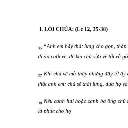
I. LỜI CHÚA: (Lc 12, 35-38)
“Anh em hãy thắt lưng cho gọn, thắp 
35
đi ăn cưới về, để khi chủ vừa về tới và g
Khi chủ về mà thấy những đầy tớ ấy đ
37
thật anh em: chủ sẽ thắt lưng, đưa họ v
Nếu canh hai hoặc canh ba ông chủ mớ
38
là phúc cho họ