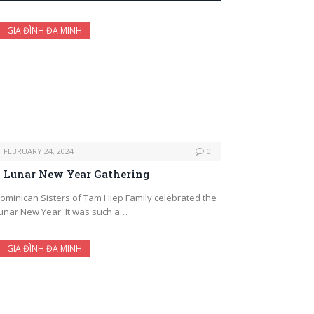
GIA ĐÌNH ĐA MINH
FEBRUARY 24, 2024
0
Lunar New Year Gathering
ominican Sisters of Tam Hiep Family celebrated the
unar New Year. It was such a…
GIA ĐÌNH ĐA MINH