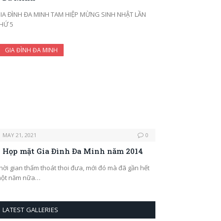
IA ĐÌNH ĐA MINH TAM HIỆP MỪNG SINH NHẬT LẦN
HỨ 5
GIA ĐÌNH ĐA MINH
MAY 21, 2021
0
Họp mặt Gia Đình Đa Minh năm 2014
hời gian thấm thoát thoi đưa, mới đó mà đã gần hết
ột năm nữa…
LATEST GALLERIES