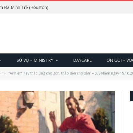
m Đa Minh Trẻ (Houston)
SỨ VỤ – MINISTRY
DAYCARE
ƠN GỌI – V
S
“Anh em hãy thắt lưng cho gọn, thắp đèn cho sẵn” – Suy Niệm ngày 19.10.
»