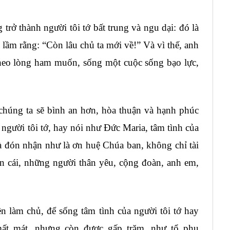
trở thành người tôi tớ bất trung và ngu dại: đó là
i lầm rằng: “Còn lâu chủ ta mới về!” Và vì thế, anh
theo lòng ham muốn, sống một cuộc sống bạo lực,
chúng ta sẽ bình an hơn, hòa thuận và hạnh phúc
 người tôi tớ, hay nói như Đức Maria, tâm tình của
 đón nhận như là ơn huệ Chúa ban, không chỉ tài
con cái, những người thân yêu, cộng đoàn, anh em,
ền làm chủ, để sống tâm tình của người tôi tớ hay
mất mát, nhưng còn được gấp trăm, như tổ phụ