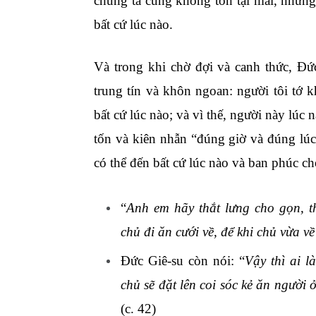
chúng ta cũng không tồn tại mãi, nhưng 
bất cứ lúc nào.
Và trong khi chờ đợi và canh thức, Đứ
trung tín và khôn ngoan: người tôi tớ 
bất cứ lúc nào; và vì thế, người này lúc
tốn và kiên nhẫn “đúng giờ và đúng lúc
có thể đến bất cứ lúc nào và ban phúc ch
“
Anh em hãy thắt lưng cho gọn, 
chủ đi ăn cưới về, để khi chủ vừa v
Đức Giê-su còn nói: “
Vậy thì ai l
chủ sẽ đặt lên coi sóc kẻ ăn người
(c. 42)