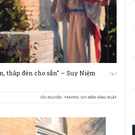
n, thắp đèn cho sẵn” – Suy Niệm
0
CẦU NGUYỆN - PRAYERS
,
SUY NIỆM HẰNG NGÀY