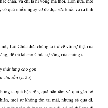
ắc chắn, và chỉ là hi vọng mà thôi. Hơn nữa, môi
 có quá nhiều nguy cơ đe dọa sức khỏe và cả tính
thức, Lời Chúa đưa chúng ta trở về với sự thật của
sàng, để trả lại cho Chúa sự sống của chúng ta:
 thắt lưng cho gọn,
èn cho sẵn
(c. 35)
 chúng ta quá bận rộn, quá bận tâm và quá gắn bó
hiên, mọi sự không tồn tại mãi, nhưng sẽ qua đi,