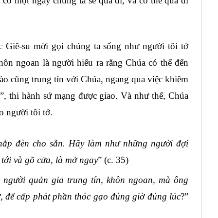
có một ngày chúng ta sẽ qua đi, và có thể qua đi
c Giê-su mời gọi chúng ta sống như người tôi tớ
khôn ngoan là người hiểu ra rằng Chúa có thể đến
 nào cũng trung tín với Chúa, ngang qua việc khiêm
”, thi hành sứ mạng được giao. Và như thế, Chúa
o người tôi tớ.
thắp đèn cho sẵn. Hãy làm như những người đợi
ề tới và gõ cửa, là mở ngay
” (c. 35)
à người quản gia trung tín, khôn ngoan, mà ông
 ở, để cấp phát phần thóc gạo đúng giờ đúng lúc
?”