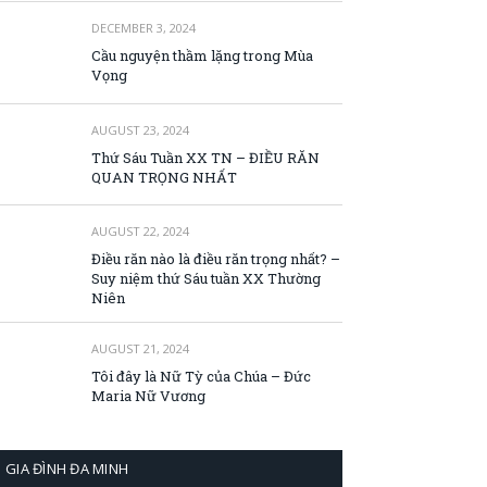
DECEMBER 3, 2024
Cầu nguyện thầm lặng trong Mùa
Vọng
AUGUST 23, 2024
Thứ Sáu Tuần XX TN – ĐIỀU RĂN
QUAN TRỌNG NHẤT
AUGUST 22, 2024
Điều răn nào là điều răn trọng nhất? –
Suy niệm thứ Sáu tuần XX Thường
Niên
AUGUST 21, 2024
Tôi đây là Nữ Tỳ của Chúa – Đức
Maria Nữ Vương
GIA ĐÌNH ĐA MINH