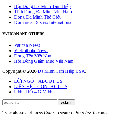
Hội Dòng Đa Minh Tam Hiệp
Tỉnh Dòng Đa Minh Việt Nam
Dòng Đa Minh Thế Giới
Dominican Sisters International
VATICAN AND OTHERS
Vatican News
Vietcatholic News
Dòng Tên Việt Nam
Hội Đồng Giám Mục Việt Nam
Copyright © 2026
Đa Minh Tam Hiệp USA
.
LỜI NGỎ – ABOUT US
LIÊN HỆ – CONTACT US
ỦNG HỘ – GIVING
Submit
Type above and press
Enter
to search. Press
Esc
to cancel.