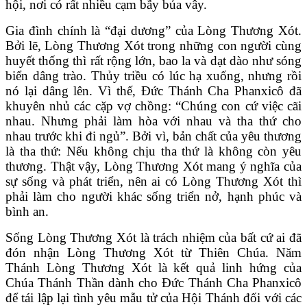
hội, nơi có rất nhiều cạm bẫy bủa vây.
Gia đình chính là “đại dương” của Lòng Thương Xót.
Bởi lẽ, Lòng Thương Xót trong những con người cùng
huyết thống thì rất rộng lớn, bao la và dạt dào như sóng
biển dâng trào. Thủy triều có lúc hạ xuống, nhưng rồi
nó lại dâng lên. Vì thế, Đức Thánh Cha Phanxicô đã
khuyên nhủ các cặp vợ chồng: “Chúng con cứ việc cãi
nhau. Nhưng phải làm hòa với nhau và tha thứ cho
nhau trước khi đi ngủ”. Bởi vì, bản chất của yêu thương
là tha thứ: Nếu không chịu tha thứ là không còn yêu
thương. Thật vậy, Lòng Thương Xót mang ý nghĩa của
sự sống và phát triển, nên ai có Lòng Thương Xót thì
phải làm cho người khác sống triển nở, hạnh phúc và
bình an.
Sống Lòng Thương Xót là trách nhiệm của bất cứ ai đã
đón nhận Lòng Thương Xót từ Thiên Chúa. Năm
Thánh Lòng Thương Xót là kết quả linh hứng của
Chúa Thánh Thần dành cho Đức Thánh Cha Phanxicô
để tái lập lại tình yêu mẫu tử của Hội Thánh đối với các