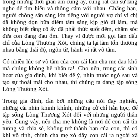
trong những thời gian ấm cúng ấy, cũng rất cần sự lắng
nghe để tìm hiểu và thông cảm với nhau. Chẳng hạn,
người chồng sẵn sàng lớn tiếng với người vợ chỉ vì chị
đã không dọn bữa điểm tâm sáng kịp giờ đi làm, mà
không biết rằng cô ấy đã phải thức suốt đêm, chăm sóc
đứa con đang đau ốm. Thay vì được mời gọi làm dấu
chỉ của Lòng Thương Xót, chúng ta lại làm tổn thương
nhau bằng thái độ, ngôn từ, hành vi rất vô tâm.
Có nhiều lúc sự vô tâm của con cái làm cha mẹ đau khổ
mà chúng không hề nhận ra!. Cho nên, trong các sinh
hoạt của gia đình, khi biết để ý, nhìn trước ngó sau và
tạo sự thoải mái cho nhau, thì chúng ta đang tập sống
Lòng Thương Xót.
Trong gia đình, cần bớt những câu nói đay nghiến,
những cái nhìn khinh khỉnh, những cử chỉ hằn học, để
tập sống Lòng Thương Xót đối với những người thân
yêu. Cũng vậy, nếu cha mẹ không là nơi để con cái tin
tưởng và chia sẻ, không trở thành bạn của con, thì có
khi vô tình, chính cha mẹ xô đẩy con cái ra ngoài xã