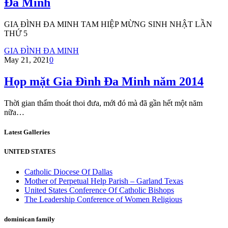
Đa Minh
GIA ĐÌNH ĐA MINH TAM HIỆP MỪNG SINH NHẬT LẦN
THỨ 5
GIA ĐÌNH ĐA MINH
May 21, 2021
0
Họp mặt Gia Đình Đa Minh năm 2014
Thời gian thấm thoát thoi đưa, mới đó mà đã gần hết một năm
nữa…
Latest Galleries
UNITED STATES
Catholic Diocese Of Dallas
Mother of Perpetual Help Parish – Garland Texas
United States Conference Of Catholic Bishops
The Leadership Conference of Women Religious
dominican family