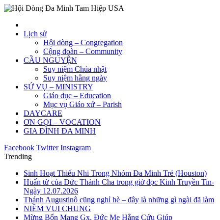
Lịch sử
Hội dòng – Congregation
Cộng đoàn – Community
CẦU NGUYỆN
Suy niệm Chúa nhật
Suy niệm hằng ngày
SỨ VỤ – MINISTRY
Giáo dục – Education
Mục vụ Giáo xứ – Parish
DAYCARE
ƠN GỌI – VOCATION
GIA ĐÌNH ĐA MINH
Facebook
Twitter
Instagram
Trending
Sinh Hoạt Thiếu Nhi Trong Nhóm Đa Minh Trẻ (Houston)
Huấn từ của Đức Thánh Cha trong giờ đọc Kinh Truyền Tin-
Ngày 12.07.2026
Thánh Augustinô cũng nghỉ hè – đây là những gì ngài đã làm
NIỀM VUI CHUNG
Mừng Bổn Mạng Gx. Đức Mẹ Hằng Cứu Giúp