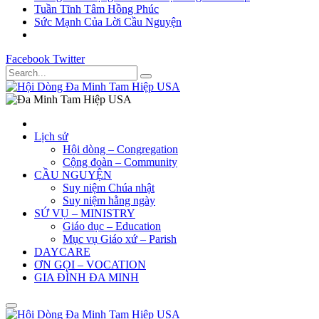
Tuần Tĩnh Tâm Hồng Phúc
Sức Mạnh Của Lời Cầu Nguyện
Facebook
Twitter
Lịch sử
Hội dòng – Congregation
Cộng đoàn – Community
CẦU NGUYỆN
Suy niệm Chúa nhật
Suy niệm hằng ngày
SỨ VỤ – MINISTRY
Giáo dục – Education
Mục vụ Giáo xứ – Parish
DAYCARE
ƠN GỌI – VOCATION
GIA ĐÌNH ĐA MINH