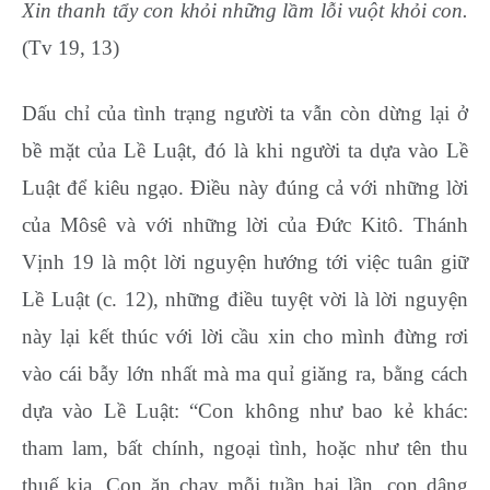
Xin thanh tẩy con khỏi những lầm lỗi vuột khỏi con.
(Tv 19, 13)
Dấu chỉ của tình trạng người ta vẫn còn dừng lại ở
bề mặt của Lề Luật, đó là khi người ta dựa vào Lề
Luật để kiêu ngạo. Điều này đúng cả với những lời
của Môsê và với những lời của Đức Kitô. Thánh
Vịnh 19 là một lời nguyện hướng tới việc tuân giữ
Lề Luật (c. 12), những điều tuyệt vời là lời nguyện
này lại kết thúc với lời cầu xin cho mình đừng rơi
vào cái bẫy lớn nhất mà ma quỉ giăng ra, bằng cách
dựa vào Lề Luật: “Con không như bao kẻ khác:
tham lam, bất chính, ngoại tình, hoặc như tên thu
thuế kia. Con ăn chay mỗi tuần hai lần, con dâng