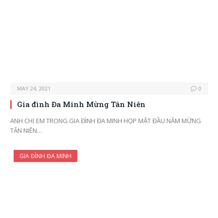
MAY 24, 2021
0
Gia đình Đa Minh Mừng Tân Niên
ANH CHỊ EM TRONG GIA ĐÌNH ĐA MINH HỌP MẶT ĐẦU NĂM MỪNG
TÂN NIÊN…
GIA ĐÌNH ĐA MINH