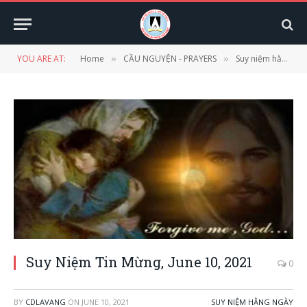
YOU ARE AT:
Home
CẦU NGUYỆN - PRAYERS
Suy niệm hằng ngày
»
»
Suy Niệm Tin Mừng, June 10, 2021
0
BY
CDLAVANG
ON
JUNE 10, 2021
SUY NIỆM HẰNG NGÀY