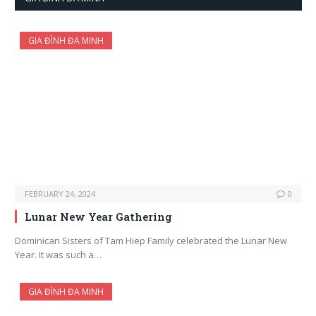
GIA ĐÌNH ĐA MINH
FEBRUARY 24, 2024
0
Lunar New Year Gathering
Dominican Sisters of Tam Hiep Family celebrated the Lunar New
Year. It was such a…
GIA ĐÌNH ĐA MINH