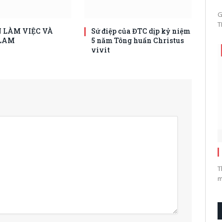
G
T
 LÀM VIỆC VÀ
Sứ điệp của ĐTC dịp kỷ niệm
LAM
5 năm Tông huấn Christus
vivit
T
m