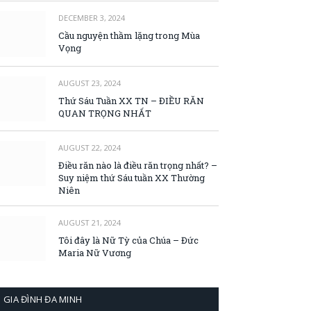
DECEMBER 3, 2024
Cầu nguyện thầm lặng trong Mùa
Vọng
AUGUST 23, 2024
Thứ Sáu Tuần XX TN – ĐIỀU RĂN
QUAN TRỌNG NHẤT
AUGUST 22, 2024
Điều răn nào là điều răn trọng nhất? –
Suy niệm thứ Sáu tuần XX Thường
Niên
AUGUST 21, 2024
Tôi đây là Nữ Tỳ của Chúa – Đức
Maria Nữ Vương
GIA ĐÌNH ĐA MINH