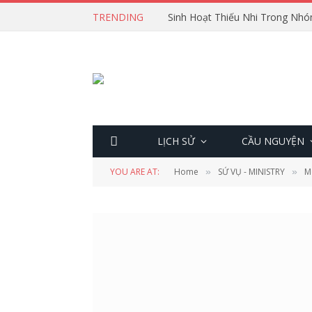
TRENDING
Sinh Hoạt Thiếu Nhi Trong Nhó
LỊCH SỬ
CẦU NGUYỆN
YOU ARE AT:
Home
SỨ VỤ - MINISTRY
M
»
»