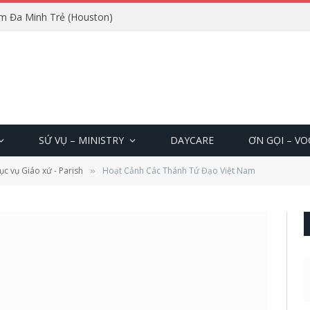
m Đa Minh Trẻ (Houston)
SỨ VỤ – MINISTRY
DAYCARE
ƠN GỌI – V
ục vụ Giáo xứ - Parish
Hoạt Cảnh Các Thánh Tử Đạo Việt Nam
»