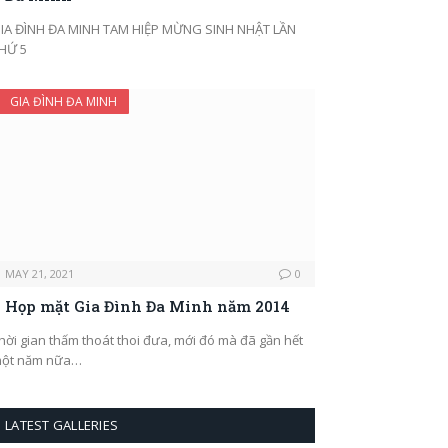
IA ĐÌNH ĐA MINH TAM HIỆP MỪNG SINH NHẬT LẦN
HỨ 5
GIA ĐÌNH ĐA MINH
MAY 21, 2021
0
Họp mặt Gia Đình Đa Minh năm 2014
hời gian thấm thoát thoi đưa, mới đó mà đã gần hết
ột năm nữa…
LATEST GALLERIES