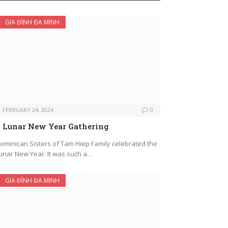
GIA ĐÌNH ĐA MINH
FEBRUARY 24, 2024
0
Lunar New Year Gathering
ominican Sisters of Tam Hiep Family celebrated the
unar New Year. It was such a…
GIA ĐÌNH ĐA MINH