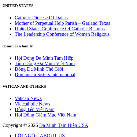
UNITED STATES
Catholic Diocese Of Dallas
Mother of Perpetual Help Parish – Garland Texas
United States Conference Of Catholic Bishops
The Leadership Conference of Women Religious
dominican family
Hội Dòng Đa Minh Tam Hiệp
Tỉnh Dòng Đa Minh Việt Nam
Dòng Đa Minh Thế Giới
Dominican Sisters International
VATICAN AND OTHERS
Vatican News
Vietcatholic News
Dòng Tên Việt Nam
Hội Đồng Giám Mục Việt Nam
Copyright © 2026
Đa Minh Tam Hiệp USA
.
LỜI NGỎ – ABOUT US