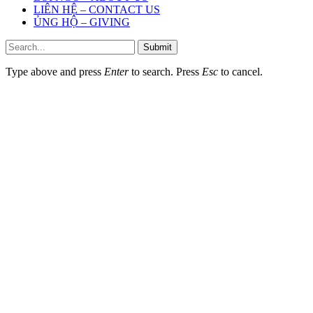
LIÊN HỆ – CONTACT US
ỦNG HỘ – GIVING
Submit
Type above and press
Enter
to search. Press
Esc
to cancel.