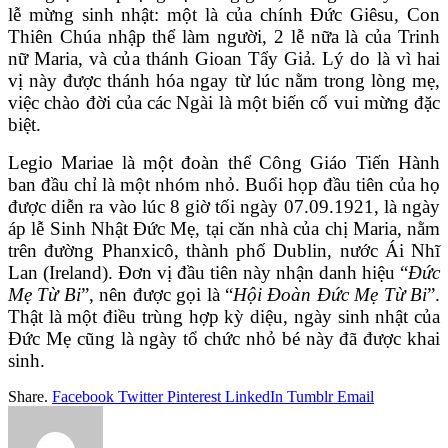
lễ mừng sinh nhật: một là của chính Đức Giêsu, Con
Thiên Chúa nhập thể làm người, 2 lễ nữa là của Trinh
nữ Maria, và của thánh Gioan Tẩy Giả. Lý do là vì hai
vị này được thánh hóa ngay từ lúc nằm trong lòng mẹ,
việc chào đời của các Ngài là một biến cố vui mừng đặc
biệt.
Legio Mariae là một đoàn thể Công Giáo Tiến Hành
ban đầu chỉ là một nhóm nhỏ. Buổi họp đầu tiên của họ
được diễn ra vào lúc 8 giờ tối ngày 07.09.1921, là ngày
áp lễ Sinh Nhật Đức Mẹ, tại căn nhà của chị Maria, nằm
trên đường Phanxicô, thành phố Dublin, nước Ái Nhĩ
Lan (Ireland). Đơn vị đầu tiên này nhận danh hiệu “
Đức
Mẹ Từ Bi
”, nên được gọi là “
Hội Đoàn Đức Mẹ Từ Bi
”.
Thật là một điều trùng hợp kỳ diệu, ngày sinh nhật của
Đức Mẹ cũng là ngày tổ chức nhỏ bé này đã được khai
sinh.
Share.
Facebook
Twitter
Pinterest
LinkedIn
Tumblr
Email