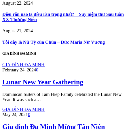
August 22, 2024
Điều răn nào là điều răn trọng nhất? – Suy niệm thứ Sáu tuần
XX Thường Niên
August 21, 2024
Tôi đây là Nữ Tỳ của Chúa – Đức Maria Nữ Vương
GIA ĐÌNH ĐA MINH
GIA ĐÌNH ĐA MINH
February 24, 2024
0
Lunar New Year Gathering
Dominican Sisters of Tam Hiep Family celebrated the Lunar New
Year. It was such a…
GIA ĐÌNH ĐA MINH
May 24, 2021
0
Gia đình Đa Minh Mừng Tân Niên