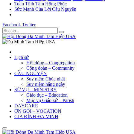
Tuần Tĩnh Tâm Hồng Phúc
Sức Mạnh Của Lời Cầu Nguyện
Facebook
Twitter
Lịch sử
Hội dòng – Congregation
Cộng đoàn – Community
CẦU NGUYỆN
Suy niệm Chúa nhật
Suy niệm hằng ngày
SỨ VỤ – MINISTRY
Giáo dục – Education
Mục vụ Giáo xứ – Parish
DAYCARE
ƠN GỌI – VOCATION
GIA ĐÌNH ĐA MINH