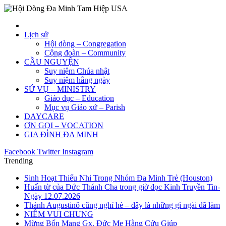
Lịch sử
Hội dòng – Congregation
Cộng đoàn – Community
CẦU NGUYỆN
Suy niệm Chúa nhật
Suy niệm hằng ngày
SỨ VỤ – MINISTRY
Giáo dục – Education
Mục vụ Giáo xứ – Parish
DAYCARE
ƠN GỌI – VOCATION
GIA ĐÌNH ĐA MINH
Facebook
Twitter
Instagram
Trending
Sinh Hoạt Thiếu Nhi Trong Nhóm Đa Minh Trẻ (Houston)
Huấn từ của Đức Thánh Cha trong giờ đọc Kinh Truyền Tin-
Ngày 12.07.2026
Thánh Augustinô cũng nghỉ hè – đây là những gì ngài đã làm
NIỀM VUI CHUNG
Mừng Bổn Mạng Gx. Đức Mẹ Hằng Cứu Giúp