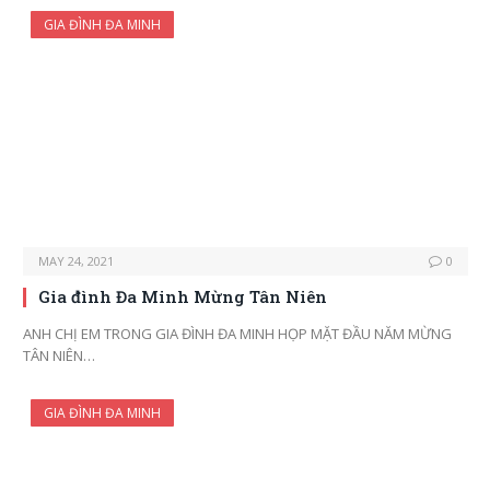
GIA ĐÌNH ĐA MINH
MAY 24, 2021
0
Gia đình Đa Minh Mừng Tân Niên
ANH CHỊ EM TRONG GIA ĐÌNH ĐA MINH HỌP MẶT ĐẦU NĂM MỪNG
TÂN NIÊN…
GIA ĐÌNH ĐA MINH