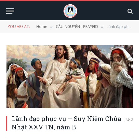
YOU ARE AT:
Home
CẦU NGUYỆN - PRAYERS
Lãnh đạo phục vụ – Suy Niệm Chúa Nhật XXV TN, năm B
»
»
Lãnh đạo phục vụ – Suy Niệm Chúa
0
Nhật XXV TN, năm B