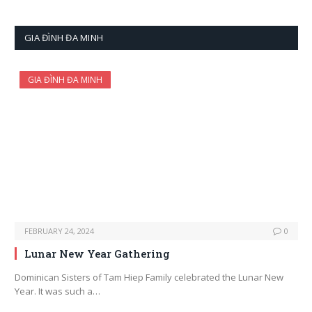
GIA ĐÌNH ĐA MINH
GIA ĐÌNH ĐA MINH
FEBRUARY 24, 2024
0
Lunar New Year Gathering
Dominican Sisters of Tam Hiep Family celebrated the Lunar New
Year. It was such a…