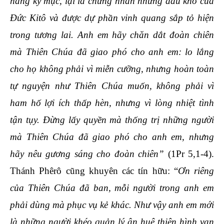
hàng kỳ mục, lại là chứng nhân những đau khổ của
Đức Kitô và được dự phần vinh quang sắp tỏ hiện
trong tương lai. Anh em hãy chăn dắt đoàn chiên
mà Thiên Chúa đã giao phó cho anh em: lo lắng
cho họ không phải vì miễn cưỡng, nhưng hoàn toàn
tự nguyện như Thiên Chúa muốn, không phải vì
ham hố lợi ích thấp hèn, nhưng vì lòng nhiệt tình
tận tụy. Đừng lấy quyền mà thống trị những người
mà Thiên Chúa đã giao phó cho anh em, nhưng
hãy nêu gương sáng cho đoàn chiên”
(1Pr 5,1-4).
Thánh Phêrô cũng khuyên các tín hữu: “
Ơn riêng
của Thiên Chúa đã ban, mỗi người trong anh em
phải dùng mà phục vụ kẻ khác. Như vậy anh em mới
là những người khéo quản lý ân huệ thiên hình vạn