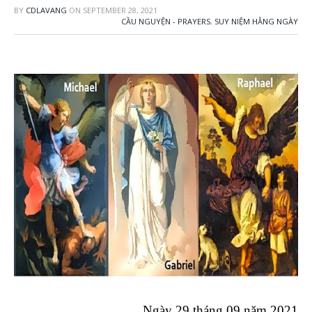
BY
CDLAVANG
ON
SEPTEMBER 28, 2021
CẦU NGUYỆN - PRAYERS
,
SUY NIỆM HẰNG NGÀY
Ngày 29 tháng 09 năm 2021