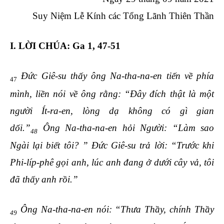
Suy Niệm Lễ Kính các Tổng Lãnh Thiên Thần
I. LỜI CHÚA: Ga 1, 47-51
Đức Giê-su thấy ông Na-tha-na-en tiến về phía
47
mình, liền nói về ông rằng: “Đây đích thật là một
người Ít-ra-en, lòng dạ không có gì gian
dối.”
Ông Na-tha-na-en hỏi Người: “Làm sao
48
Ngài lại biết tôi? ” Đức Giê-su trả lời: “Trước khi
Phi-líp-phê gọi anh, lúc anh đang ở dưới cây vả, tôi
đã thấy anh rồi.”
Ông Na-tha-na-en nói: “Thưa Thầy, chính Thầy
49