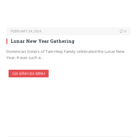
FEBRUARY 24, 2024
0
Lunar New Year Gathering
Dominican Sisters of Tam Hiep Family celebrated the Lunar New
Year. It was such a…
GIA ĐÌNH ĐA MINH