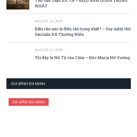
Thứ Sáu Tuần XX TN – ĐIỀU RĂN QUAN TRỌNG
NHẤT
AUGUST 22, 2024
Điều răn nào là điều răn trọng nhất? – Suy niệm thứ
Sáu tuần XX Thường Niên
AUGUST 21, 2024
Tôi đây là Nữ Tỳ của Chúa – Đức Maria Nữ Vương
GIA ĐÌNH ĐA MINH
GIA ĐÌNH ĐA MINH