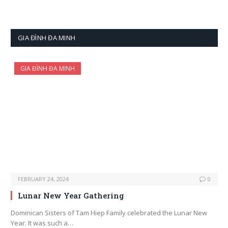
GIA ĐÌNH ĐA MINH
GIA ĐÌNH ĐA MINH
FEBRUARY 24, 2024
0
Lunar New Year Gathering
Dominican Sisters of Tam Hiep Family celebrated the Lunar New
Year. It was such a…