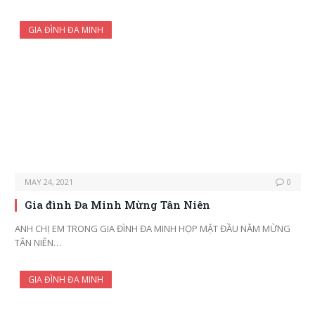
GIA ĐÌNH ĐA MINH
MAY 24, 2021
0
Gia đình Đa Minh Mừng Tân Niên
ANH CHỊ EM TRONG GIA ĐÌNH ĐA MINH HỌP MẶT ĐẦU NĂM MỪNG
TÂN NIÊN…
GIA ĐÌNH ĐA MINH