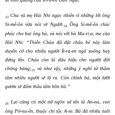
Cha và mẹ Hài Nhi ngạc nhiên vì những lời ông
33
Si-mê-ôn vừa nói về Người.
Ông Si-mê-ôn chúc
34
phúc cho hai ông bà, và nói với bà Ma-ri-a, mẹ của
Hài Nhi: “Thiên Chúa đã đặt cháu bé này làm
duyên cớ cho nhiều người Ít-ra-en ngã xuống hay
đứng lên. Cháu còn là dấu hiệu cho người đời
chống báng;
và như vậy, những ý nghĩ từ thâm
35
tâm nhiều người sẽ lộ ra. Còn chính bà, một lưỡi
gươm sẽ đâm thâu tâm hồn bà.”
Lại cũng có một nữ ngôn sứ tên là An-na, con
36
ông Pơ-nu-ên, thuộc chi tộc A-se. Bà đã nhiều tuổi