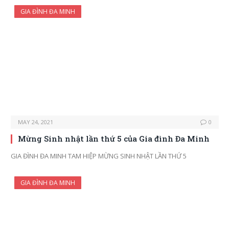
GIA ĐÌNH ĐA MINH
MAY 24, 2021
0
Mừng Sinh nhật lần thứ 5 của Gia đình Đa Minh
GIA ĐÌNH ĐA MINH TAM HIỆP MỪNG SINH NHẬT LẦN THỨ 5
GIA ĐÌNH ĐA MINH