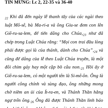
TIN MỪNG
:
Lc 2, 22-35 và 36-40
Khi đã đến ngày lễ thanh tẩy của các ngài theo
22
luật Mô-sê, bà Ma-ri-a và ông Giu-se đem con lên
Giê-ru-sa-lem, để tiến dâng cho Chúa,
như đã
23
chép trong Luật Chúa rằng: “Mọi con trai đầu lòng
phải được gọi là của thánh, dành cho Chúa”,
và
24
cũng để dâng của lễ theo Luật Chúa truyền, là một
đôi chim gáy hay một cặp bồ câu non.
Hồi ấy ở
25
Giê-ru-sa-lem, có một người tên là Si-mê-ôn. Ông là
người công chính và sùng đạo, ông những mong
chờ niềm an ủi của Ít-ra-en, và Thánh Thần hằng
ngự trên ông.
Ông đã được Thánh Thần linh báo
26