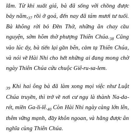
lắm. Từ khi xuất giá, bà đã sống với chồng được
bảy năm,
rồi ở goá, đến nay đã tám mươi tư tuổi.
37
Bà không rời bỏ Đền Thờ, những ăn chay cầu
nguyện, sớm hôm thờ phượng Thiên Chúa.
Cũng
38
vào lúc ấy, bà tiến lại gần bên, cảm tạ Thiên Chúa,
và nói về Hài Nhi cho hết những ai đang mong chờ
ngày Thiên Chúa cứu chuộc Giê-ru-sa-lem.
Khi hai ông bà đã làm xong mọi việc như Luật
39
Chúa truyền, thì trở về nơi cư ngụ là thành Na-da-
rét, miền Ga-li-lê.
Còn Hài Nhi ngày càng lớn lên,
40
thêm vững mạnh, đầy khôn ngoan, và hằng được ân
nghĩa cùng Thiên Chúa.