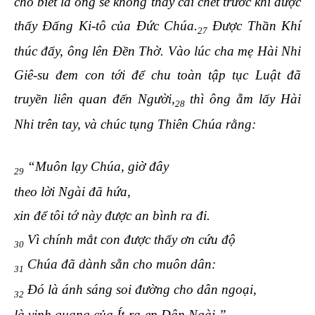
cho biết là ông sẽ không thấy cái chết trước khi được
thấy Đấng Ki-tô của Đức Chúa.
Được Thần
Khí
27
thúc đẩy, ông lên Đền Thờ. Vào lúc cha mẹ Hài Nhi
Giê-su đem con tới để chu toàn tập tục Luật đã
truyền liên quan đến Người,
thì ông ẵm lấy Hài
28
Nhi trên tay, và chúc tụng Thiên Chúa rằng:
“Muôn lạy Chúa, giờ đây
29
theo lời Ngài đã hứa,
xin để tôi tớ này được an bình ra đi.
Vì chính mắt con được thấy ơn cứu độ
30
Chúa đã dành sẵn cho muôn dân:
31
Đó là ánh sáng soi đường cho dân ngoại,
32
là vinh quang của Ít-ra-en Dân Ngài.”