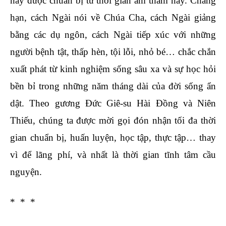
này được chuẩn bị từ thời gian âm thầm này. Chẳng
hạn, cách Ngài nói về Chúa Cha, cách Ngài giảng
bằng các dụ ngôn, cách Ngài tiếp xúc với những
người bệnh tật, thấp hèn, tội lỗi, nhỏ bé… chắc chắn
xuất phát từ kinh nghiệm sống sâu xa và sự học hỏi
bền bỉ trong những năm tháng dài của đời sống ẩn
dật. Theo gương Đức Giê-su Hài Đồng và Niên
Thiếu, chúng ta được mời gọi đón nhận tối đa thời
gian chuẩn bị, huấn luyện, học tập, thực tập… thay
vì để lãng phí, và nhất là thời gian tĩnh tâm cầu
nguyện.
* * *