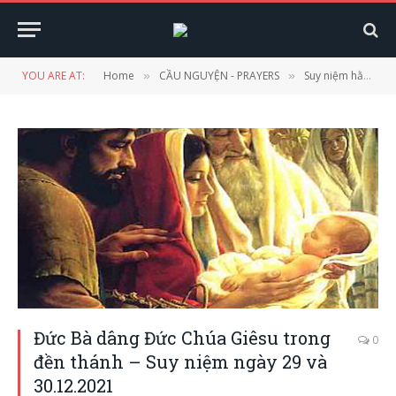
YOU ARE AT:
Home
CẦU NGUYỆN - PRAYERS
Suy niệm hằng ngày
»
»
Đức Bà dâng Đức Chúa Giêsu trong
0
đền thánh – Suy niệm ngày 29 và
30.12.2021