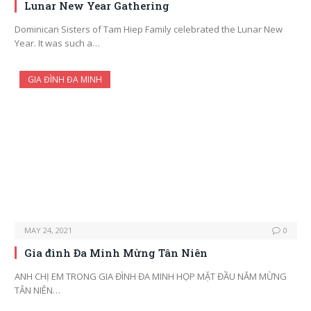
Lunar New Year Gathering
Dominican Sisters of Tam Hiep Family celebrated the Lunar New
Year. It was such a…
GIA ĐÌNH ĐA MINH
MAY 24, 2021
0
Gia đình Đa Minh Mừng Tân Niên
ANH CHỊ EM TRONG GIA ĐÌNH ĐA MINH HỌP MẶT ĐẦU NĂM MỪNG
TÂN NIÊN…