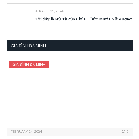
AUGUST 21, 2024
Tôi đây là Nữ Tỳ của Chúa – Đức Maria Nữ Vương
GIA ĐÌNH ĐA MINH
GIA ĐÌNH ĐA MINH
FEBRUARY 24, 2024
0