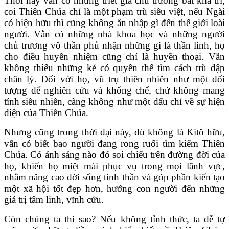
Thời nay vẫn có những triết gia chủ trương bất khả tri,
coi Thiên Chúa chỉ là một phạm trù siêu việt, nếu Ngài
có hiện hữu thì cũng không ăn nhập gì đến thế giới loài
người. Vẫn có những nhà khoa học và những người
chủ trương vô thần phủ nhận những gì là thần linh, họ
cho điều huyền nhiệm cũng chỉ là huyền thoại. Vẫn
không thiếu những kẻ có quyền thế tìm cách trù dập
chân lý. Đối với họ, vũ trụ thiên nhiên như một đối
tượng để nghiên cứu và khống chế, chứ không mang
tính siêu nhiên, càng không như một dấu chỉ về sự hiện
diện của Thiên Chúa.
Nhưng cũng trong thời đại này, dù không là Kitô hữu,
vẫn có biết bao người đang rong ruổi tìm kiếm Thiên
Chúa. Có ánh sáng nào đó soi chiếu trên đường đời của
họ, khiến họ miệt mài phục vụ trong mọi lãnh vực,
nhằm nâng cao đời sống tinh thần và góp phần kiến tạo
một xã hội tốt đẹp hơn, hướng con người đến những
giá trị tâm linh, vĩnh cửu.
Còn chúng ta thì sao? Nếu không tỉnh thức, ta dễ tự