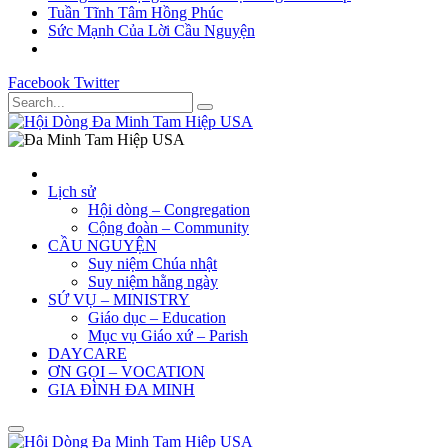
Tuần Tĩnh Tâm Hồng Phúc
Sức Mạnh Của Lời Cầu Nguyện
Facebook
Twitter
Lịch sử
Hội dòng – Congregation
Cộng đoàn – Community
CẦU NGUYỆN
Suy niệm Chúa nhật
Suy niệm hằng ngày
SỨ VỤ – MINISTRY
Giáo dục – Education
Mục vụ Giáo xứ – Parish
DAYCARE
ƠN GỌI – VOCATION
GIA ĐÌNH ĐA MINH