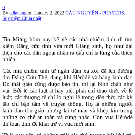
0
By
cdlavang
on
January 2, 2022
CẦU NGUYỆN - PRAYERS
,
Suy niệm Chúa nhật
Tin Mừng hôm nay kể về các nhà chiêm tinh đi tìm
kiếm Đấng cứu tinh vừa mới Giáng sinh, họ như đại
diện cho các dân ngoại nhận ra dấu chỉ lạ lùng của thiên
nhiên.
Các nhà chiêm tinh từ ngàn dặm xa xôi đã lên đường
tìm Ðấng Cứu Thế, đang khi Hêrôđê và hàng lãnh đạo
Do thái giáo cũng được báo tin, thì lại bình chân như
vại. Bởi lẽ các luật sĩ hay biệt phái chỉ thao thức về lề
luật; các thượng tế chỉ lo nghi lễ trong đền thờ; các kỳ
lão chỉ bận tâm về truyền thống. Họ là những người
lãnh đạo tôn giáo nhưng lại tự mãn và khép kín trong
những cơ chế an toàn và cứng nhắc. Còn vua Hêrôđê
thì toan tính để khai trừ vị vua mới sinh.