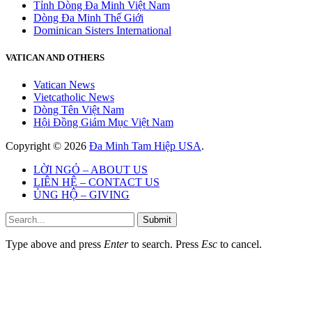
Tỉnh Dòng Đa Minh Việt Nam
Dòng Đa Minh Thế Giới
Dominican Sisters International
VATICAN AND OTHERS
Vatican News
Vietcatholic News
Dòng Tên Việt Nam
Hội Đồng Giám Mục Việt Nam
Copyright © 2026
Đa Minh Tam Hiệp USA
.
LỜI NGỎ – ABOUT US
LIÊN HỆ – CONTACT US
ỦNG HỘ – GIVING
Submit
Type above and press
Enter
to search. Press
Esc
to cancel.