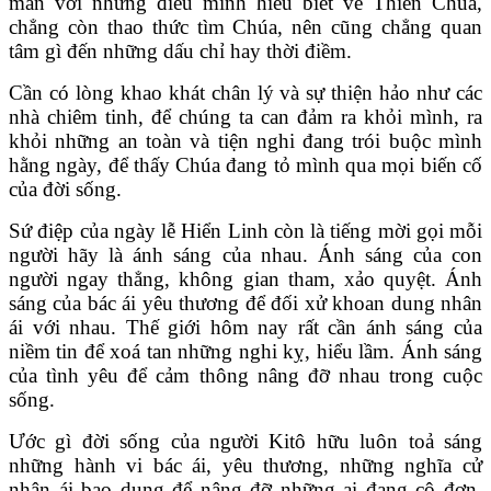
mãn với những điều mình hiểu biết về Thiên Chúa,
chẳng còn thao thức tìm Chúa, nên cũng chẳng quan
tâm gì đến những dấu chỉ hay thời điềm.
Cần có lòng khao khát chân lý và sự thiện hảo như các
nhà chiêm tinh, để chúng ta can đảm ra khỏi mình, ra
khỏi những an toàn và tiện nghi đang trói buộc mình
hằng ngày, để thấy Chúa đang tỏ mình qua mọi biến cố
của đời sống.
Sứ điệp của ngày lễ Hiển Linh còn là tiếng mời gọi mỗi
người hãy là ánh sáng của nhau. Ánh sáng của con
người ngay thẳng, không gian tham, xảo quyệt. Ánh
sáng của bác ái yêu thương để đối xử khoan dung nhân
ái với nhau. Thế giới hôm nay rất cần ánh sáng của
niềm tin để xoá tan những nghi kỵ, hiểu lầm. Ánh sáng
của tình yêu để cảm thông nâng đỡ nhau trong cuộc
sống.
Ước gì đời sống của người Kitô hữu luôn toả sáng
những hành vi bác ái, yêu thương, những nghĩa cử
nhân ái bao dung để nâng đỡ những ai đang cô đơn,