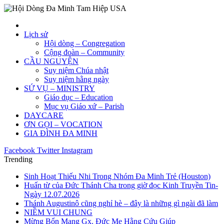
Lịch sử
Hội dòng – Congregation
Cộng đoàn – Community
CẦU NGUYỆN
Suy niệm Chúa nhật
Suy niệm hằng ngày
SỨ VỤ – MINISTRY
Giáo dục – Education
Mục vụ Giáo xứ – Parish
DAYCARE
ƠN GỌI – VOCATION
GIA ĐÌNH ĐA MINH
Facebook
Twitter
Instagram
Trending
Sinh Hoạt Thiếu Nhi Trong Nhóm Đa Minh Trẻ (Houston)
Huấn từ của Đức Thánh Cha trong giờ đọc Kinh Truyền Tin-
Ngày 12.07.2026
Thánh Augustinô cũng nghỉ hè – đây là những gì ngài đã làm
NIỀM VUI CHUNG
Mừng Bổn Mạng Gx. Đức Mẹ Hằng Cứu Giúp