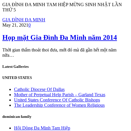
GIA ĐÌNH ĐA MINH TAM HIỆP MỪNG SINH NHẬT LẦN
THỨ 5
GIA ĐÌNH ĐA MINH
May 21, 2021
0
Họp mặt Gia Đình Đa Minh năm 2014
Thời gian thấm thoát thoi đưa, mới đó mà đã gần hết một năm
nữa…
Latest Galleries
UNITED STATES
Catholic Diocese Of Dallas
Mother of Perpetual Help Parish – Garland Texas
United States Conference Of Catholic Bishops
The Leadership Conference of Women Religious
dominican family
Hội Dòng Đa Minh Tam Hiệp