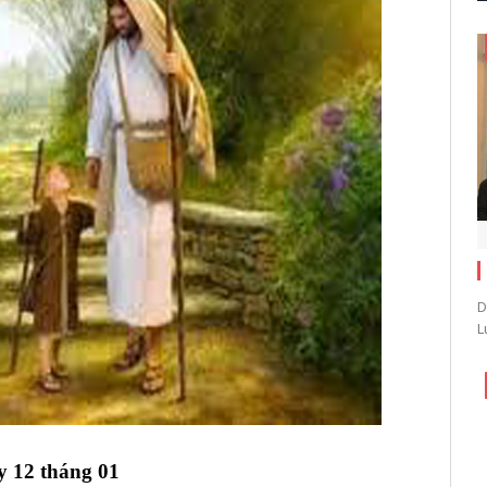
D
L
 12 tháng 01