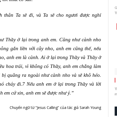
G
T
hân Ta sẽ đi, và Ta sẽ cho ngươi được nghỉ
hư Thầy ở lại trong anh em. Cũng như cành nho
hông gắn liền với cây nho, anh em cũng thế, nếu
ho, anh em là cành. Ai ở lại trong Thầy và Thầy ở
hiều hoa trái, vì không có Thầy, anh em chẳng làm
hì bị quăng ra ngoài như cành nho và sẽ khô héo.
nó cháy đi.7 Nếu anh em ở lại trong Thầy và lời
T
nh em cứ xin, anh em sẽ được như ý.”
m
Chuyển ngữ từ “Jesus Calling” của tác giả Sarah Young