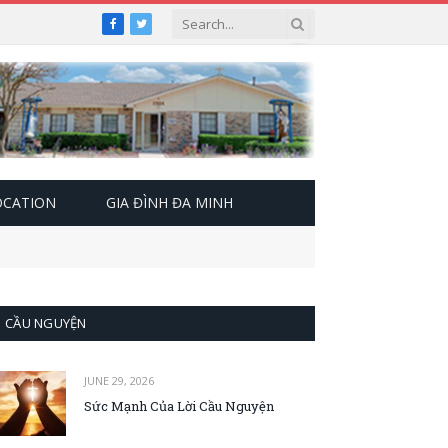
Facebook
Twitter
OCATION
GIA ĐÌNH ĐA MINH
CẦU NGUYỆN
JUNE 29, 2026
Sức Mạnh Của Lời Cầu Nguyện