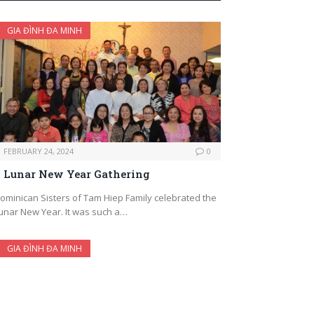
GIA ĐÌNH ĐA MINH
FEBRUARY 24, 2024
0
Lunar New Year Gathering
ominican Sisters of Tam Hiep Family celebrated the
unar New Year. It was such a…
GIA ĐÌNH ĐA MINH