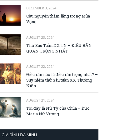
DECEMBER 3, 2024
Cầu nguyện thầm lặng trong Mùa
Vọng
AUGUST 23, 2024
Thứ Sáu Tuần XX TN – ĐIỀU RĂN
QUAN TRỌNG NHẤT
AUGUST 22, 2024
Điều răn nào là điều răn trọng nhất? –
Suy niệm thứ Sáu tuần XX Thường
Niên
AUGUST 21, 2024
Tôi đây là Nữ Tỳ của Chúa – Đức
Maria Nữ Vương
GIA ĐÌNH ĐA MINH