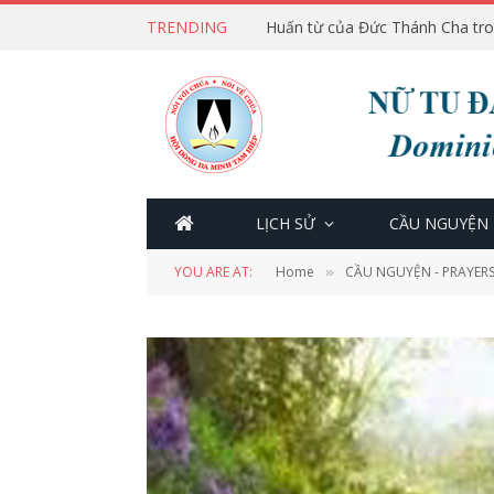
TRENDING
LỊCH SỬ
CẦU NGUYỆN
YOU ARE AT:
Home
CẦU NGUYỆN - PRAYER
»