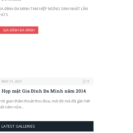
IA ĐÌNH ĐA MINH TAM HIỆP MỪNG SINH NHẬT LẦN
HỨ 5
GIA ĐÌNH ĐA MINH
MAY 21, 2021
0
Họp mặt Gia Đình Đa Minh năm 2014
hời gian thấm thoát thoi đưa, mới đó mà đã gần hết
ột năm nữa…
LATEST GALLERIES