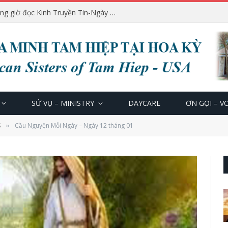
Huấn từ của Đức Thánh Cha trong giờ đọc Kinh Truyền Tin-Ngày 12.07.2026
SỨ VỤ – MINISTRY
DAYCARE
ƠN GỌI – V
S
Cầu Nguyện Mỗi Ngày – Ngày 12 tháng 01
»