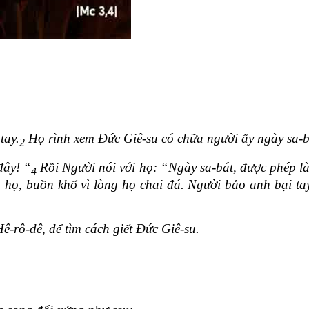
tay.
Họ rình xem Đức Giê-su có chữa người ấy ngày sa-b
2
đây! “
Rồi Người nói với họ: “Ngày sa-bát, được phép là
4
ọ, buồn khổ vì lòng họ chai đá. Người bảo anh bại tay: 
ê-rô-đê, để tìm cách giết Đức Giê-su.