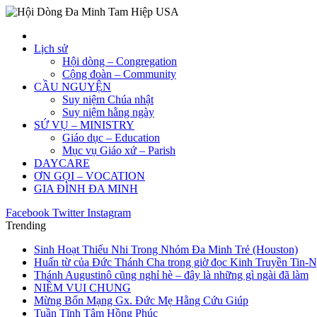
Lịch sử
Hội dòng – Congregation
Cộng đoàn – Community
CẦU NGUYỆN
Suy niệm Chúa nhật
Suy niệm hằng ngày
SỨ VỤ – MINISTRY
Giáo dục – Education
Mục vụ Giáo xứ – Parish
DAYCARE
ƠN GỌI – VOCATION
GIA ĐÌNH ĐA MINH
Facebook
Twitter
Instagram
Trending
Sinh Hoạt Thiếu Nhi Trong Nhóm Đa Minh Trẻ (Houston)
Huấn từ của Đức Thánh Cha trong giờ đọc Kinh Truyền Tin-
Thánh Augustinô cũng nghỉ hè – đây là những gì ngài đã làm
NIỀM VUI CHUNG
Mừng Bổn Mạng Gx. Đức Mẹ Hằng Cứu Giúp
Tuần Tĩnh Tâm Hồng Phúc