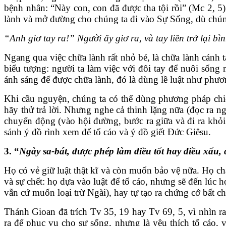
bệnh nhân: “Này con, con đã được tha tội rồi” (Mc 2, 5)
lành và mở đường cho chúng ta đi vào Sự Sống, dù chúng 
“Anh giơ tay ra!” Người ấy giơ ra, và tay liền trở lại b
Ngang qua việc chữa lành rất nhỏ bé, là chữa lành cánh 
biểu tượng: người ta làm việc với đôi tay để nuôi sốn
ánh sáng để được chữa lành, đó là dùng lề luật như phươn
Khi cầu nguyện, chúng ta có thể dùng phương pháp chiê
hãy thử trả lời. Nhưng nghe cả thinh lặng nữa (đọc ra n
chuyển động (vào hội đường, bước ra giữa và đi ra khỏi 
sánh ý đồ rình xem để tố cáo và ý đồ giết Đức Giêsu.
3. “
Ngày sa-bát, được phép làm điều tốt hay điều xấu, c
Họ có vẻ giữ luật thật kĩ và còn muốn bảo vệ nữa. Họ ch
và sự chết: họ dựa vào luật để tố cáo, nhưng sẽ đến lúc
vẫn cứ muốn loại trừ Ngài), hay tự tạo ra chứng cớ bất 
Thánh Gioan đã trích Tv 35, 19 hay Tv 69, 5, vì nhìn ra 
ra để phục vụ cho sự sống, nhưng là yêu thích tố cáo, v