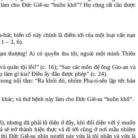
độ làm cho Đức Giê-su “buồn khổ”? Họ cũng rất cần được
bát; biến cố này chính là điểm tới của một loạt vấn nạn
 1 – 3, 6).
ạm thượng! Ai có quyền tha tội, ngoài một mình Thiên
 và quân tội lỗi!” (c. 16); “Sao các môn đệ ông Gio-an và
ọ làm gì kia? Điều ấy đâu được phép” (c. 24).
 trong nội tâm: “Ra khỏi đó, nhóm Pha-ri-sêu lập tức bàn
i khác; và thứ bệnh này làm cho Đức Giê-su “buồn khổ”.
3), nhưng đã phải lộ diện ở đây, khi đối diện với ý muốn
 sẽ trở thành hiện thực và đi tới cùng ở nơi mầu nhiệm
 thì Đức Giê-su nhìn người này vừa là tội nhân và vừa là