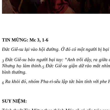
TIN MỪNG:
Mc 3, 1-6
Đức Giê-su lại vào hội đường. Ở đó có một người bị bại 
Đức Giê-su bảo người bại tay: “Anh trỗi dậy, ra giữa 
3
Nhưng họ làm thinh.
Đức Giê-su giận dữ rảo mắt nhìn h
5
bình thường.
Ra khỏi đó, nhóm Pha-ri-sêu lập tức bàn tính với phe H
6
SUY NIỆM: