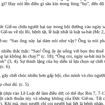
a gì? Hay nói lên điều gì sâu kín trong lòng “họ”, đến 
 Giê-su chữa người bại tay trong hội đường vào ngày sa-
ê-su về tội lỗi, bệnh tật, lề luật nhất là luật sa-bát (Mc 2,
ê-su: “Sao ông này lại dám nói như vậy? Ông ta nói ph
 ra nhiều thắc mắc: “Sao! Ông ấy ăn uống với bọn thu thuế
 lại không ăn chay?” (c. 18); “Ông coi, ngày sa-bát mà h
h” (3, 4). Sự thinh lặng của họ diễn tả lựa chọn sự chết
(c. 6).
, gây chết chóc nhiều hơn gấp bội, cho mình và cho ngườ
họ chai đá.
(c. 5)
ật (dựa vào Lề Luật để làm điều dữ; có thể đọc Rm 7, 7-1
t cách thuần túy và nhưng không của Đức Giê-su. Tất cả
. Khi mà, mọi người chỉ coi người bại liệt là bệnh nhân,