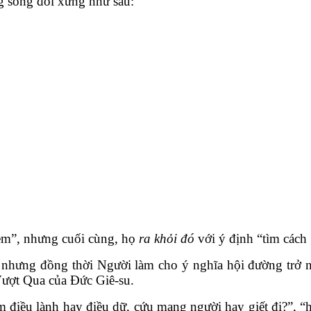
g song đối xứng như sau:
em”, nhưng cuối cùng, họ
ra khỏi đó
với ý định “tìm cách 
hưng đồng thời Người làm cho ý nghĩa hội đường trở nê
 Vượt Qua của Đức Giê-su.
điều lành hay điều dữ, cứu mạng người hay giết đi?”, “họ 