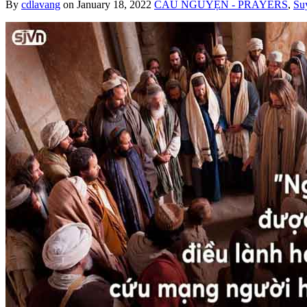
By
cdlavang
on
January 18, 2022
CẦU NGUYỆN - PRAYERS
,
Su