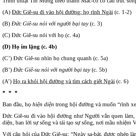
Trình thuật Tin Mừng theo thánh Mác-cô có cấu trúc son
(A)
Đức Giê-su đi vào hội đường; họ rình Ngài
(c. 1-2)
(B)
Đức Giê-su nói với người bại tay
(c. 3)
(C) Đức Giê-su nói với họ (c. 4a)
(D) Họ im lặng (c. 4b)
(C’) Đức Giê-su nhìn họ chung quanh (c. 5a)
(B’)
Đức Giê-su nói với người bại tay
(c. 5b)
(A’)
Họ ra khỏi hội đường và tìm cách giết Ngài
(c. 6)
* * *
Ban đầu, họ
hiện diện
trong hội đường và muốn “rình x
Đức Giê-su đi vào hội đường như Người vẫn quen làm, n
diện, ban lời sự sống và tái tạo sự sống, nơi mầu nhiệm
Với câu hỏi của Đức Giê-su: “Ngày sa-bát, được phép làm 