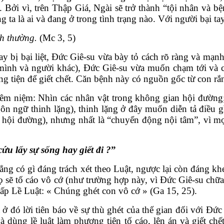
. Bởi vì, trên Thập Giá, Ngài sẽ trở thành “tội nhân và 
ta là ai và đang ở trong tình trạng nào. Với người bại ta
ình thường.
(Mc 3, 5)
tay bị bại liệt, Đức Giê-su vừa bày tỏ cách rõ ràng và m
g mình và người khác), Đức Giê-su vừa muốn chạm tới và
g tiện để giết chết. Căn bệnh này có nguồn gốc từ con rắn,
m niệm: Nhìn các nhân vật trong không gian hội đường; 
gôn ngữ thinh lặng), thinh lặng ở đây muốn diễn tả điều 
hội đường), nhưng nhất là “chuyển động nội tâm”, vì mọi s
ứu lấy sự sống hay giết đi ?
”
ẳng có gì đáng trách xét theo Luật, ngược lại còn đáng k
 họ sẽ tố cáo vô cớ (như trường hợp này, vì Đức Giê-su chữ
chấp Lề Luật: « Chúng ghét con vô cớ » (Ga 15, 25).
ở đó lời tiên báo về sự thù ghét của thế gian đối với Đức
à dùng lề luật làm phương tiện tố cáo, lên án và giết chế