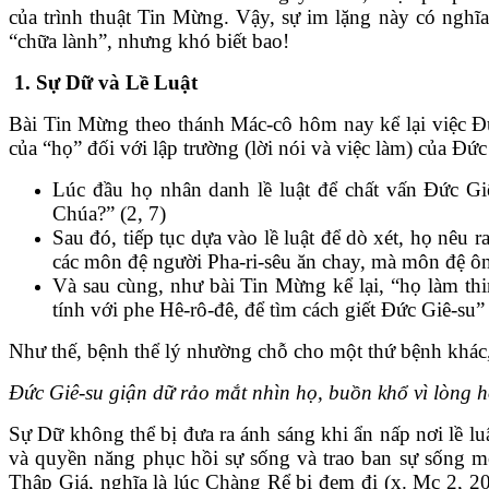
của trình thuật Tin Mừng. Vậy, sự im lặng này có nghĩ
“chữa lành”, nhưng khó biết bao!
1.
Sự Dữ và Lề Luật
Bài Tin Mừng theo thánh Mác-cô hôm nay kể lại việc Đức
của “họ” đối với lập trường (lời nói và việc làm) của Đức Gi
Lúc đầu họ nhân danh lề luật để chất vấn Đức Gi
Chúa?” (2, 7)
Sau đó, tiếp tục dựa vào lề luật để dò xét, họ nêu
các môn đệ người Pha-ri-sêu ăn chay, mà môn đệ ông
Và sau cùng, như bài Tin Mừng kể lại, “họ làm thin
tính với phe Hê-rô-đê, để tìm cách giết Đức Giê-su” 
Như thế, bệnh thể lý nhường chỗ cho một thứ bệnh khác
Đức Giê-su giận dữ rảo mắt nhìn họ, buồn khổ vì lòng 
Sự Dữ không thể bị đưa ra ánh sáng khi ẩn nấp nơi lề lu
và quyền năng phục hồi sự sống và trao ban sự sống mộ
Thập Giá, nghĩa là lúc Chàng Rể bị đem đi (x. Mc 2, 20)