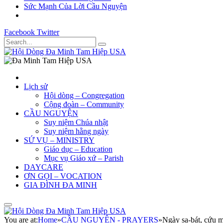
Sức Mạnh Của Lời Cầu Nguyện
Facebook
Twitter
Lịch sử
Hội dòng – Congregation
Cộng đoàn – Community
CẦU NGUYỆN
Suy niệm Chúa nhật
Suy niệm hằng ngày
SỨ VỤ – MINISTRY
Giáo dục – Education
Mục vụ Giáo xứ – Parish
DAYCARE
ƠN GỌI – VOCATION
GIA ĐÌNH ĐA MINH
You are at:
Home
»
CẦU NGUYỆN - PRAYERS
»
Ngày sa-bát, cứu m