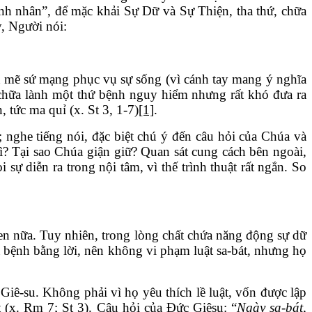
bệnh nhân”, để mặc khải Sự Dữ và Sự Thiện, tha thứ, chữa
y, Người nói:
ạnh mẽ sứ mạng phục vụ sự sống (vì cánh tay mang ý nghĩa
 chữa lành một thứ bệnh nguy hiểm nhưng rất khó đưa ra
 tức ma quỉ (x. St 3, 1-7)
[1]
.
nghe tiếng nói, đặc biệt chú ý đến câu hỏi của Chúa và
gì? Tại sao Chúa giận giữ? Quan sát cung cách bên ngoài,
ự diễn ra trong nội tâm, vì thế trình thuật rất ngắn. So
hen nữa. Tuy nhiên, trong lòng chất chứa năng động sự dữ
a bệnh bằng lời, nên không vi phạm luật sa-bát, nhưng họ
 Giê-su. Không phải vì họ yêu thích lề luật, vốn được lập
t (x. Rm 7; St 3). Câu hỏi của Đức Giêsu: “
Ngày sa-bát,