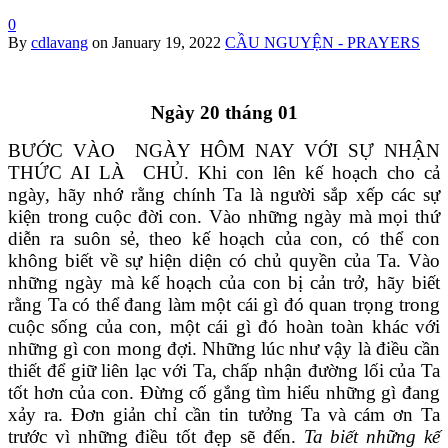
0
By
cdlavang
on
January 19, 2022
CẦU NGUYỆN - PRAYERS
Ngày 20 tháng 01
BƯỚC VÀO NGÀY HÔM NAY VỚI SỰ NHẬN
THỨC AI LÀ CHỦ. Khi con lên kế hoạch cho cả
ngày, hãy nhớ rằng chính Ta là người sắp xếp các sự
kiện trong cuộc đời con. Vào những ngày mà mọi thứ
diễn ra suôn sẻ, theo kế hoạch của con, có thể con
không biết về sự hiện diện có chủ quyền của Ta. Vào
những ngày mà kế hoạch của con bị cản trở, hãy biết
rằng Ta có thể đang làm một cái gì đó quan trọng trong
cuộc sống của con, một cái gì đó hoàn toàn khác với
những gì con mong đợi. Những lúc như vậy là điều cần
thiết để giữ liên lạc với Ta, chấp nhận đường lối của Ta
tốt hơn của con. Đừng cố gắng tìm hiểu những gì đang
xảy ra. Đơn giản chỉ cần tin tưởng Ta và cám ơn Ta
trước vì những điều tốt đẹp sẽ đến.
Ta biết những kế