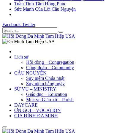
Tuần Tĩnh Tâm Hồng Phúc
Sức Mạnh Của Lời Cầu Nguyện
Facebook
Twitter
Lịch sử
Hội dòng – Congregation
Cộng đoàn – Community
CẦU NGUYỆN
Suy niệm Chúa nhật
Suy niệm hằng ngày
SỨ VỤ – MINISTRY
Giáo dục – Education
Mục vụ Giáo xứ – Parish
DAYCARE
ƠN GỌI – VOCATION
GIA ĐÌNH ĐA MINH