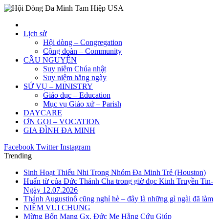
Lịch sử
Hội dòng – Congregation
Cộng đoàn – Community
CẦU NGUYỆN
Suy niệm Chúa nhật
Suy niệm hằng ngày
SỨ VỤ – MINISTRY
Giáo dục – Education
Mục vụ Giáo xứ – Parish
DAYCARE
ƠN GỌI – VOCATION
GIA ĐÌNH ĐA MINH
Facebook
Twitter
Instagram
Trending
Sinh Hoạt Thiếu Nhi Trong Nhóm Đa Minh Trẻ (Houston)
Huấn từ của Đức Thánh Cha trong giờ đọc Kinh Truyền Tin-
Ngày 12.07.2026
Thánh Augustinô cũng nghỉ hè – đây là những gì ngài đã làm
NIỀM VUI CHUNG
Mừng Bổn Mạng Gx. Đức Mẹ Hằng Cứu Giúp