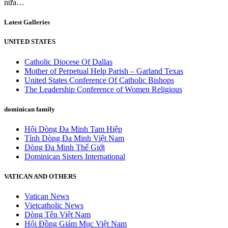
nữa…
Latest Galleries
UNITED STATES
Catholic Diocese Of Dallas
Mother of Perpetual Help Parish – Garland Texas
United States Conference Of Catholic Bishops
The Leadership Conference of Women Religious
dominican family
Hội Dòng Đa Minh Tam Hiệp
Tỉnh Dòng Đa Minh Việt Nam
Dòng Đa Minh Thế Giới
Dominican Sisters International
VATICAN AND OTHERS
Vatican News
Vietcatholic News
Dòng Tên Việt Nam
Hội Đồng Giám Mục Việt Nam