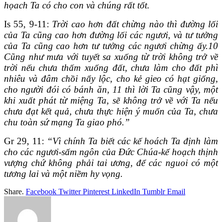
họach Ta có cho con và chúng rất tốt.
Is 55, 9-11:
Trời cao hơn đất chừng nào thì đường lối
của Ta cũng cao hơn đường lối các ngươi, và tư tưởng
của Ta cũng cao hơn tư tưởng các ngươi chừng ấy.10
Cũng như mưa với tuyết sa xuống từ trời không trở về
trời nếu chưa thấm xuống đất, chưa làm cho đất phì
nhiêu và đâm chồi nẩy lộc, cho kẻ gieo có hạt giống,
cho người đói có bánh ăn, 11 thì lời Ta cũng vậy, một
khi xuất phát từ miệng Ta, sẽ không trở về với Ta nếu
chưa đạt kết quả, chưa thực hiện ý muốn của Ta, chưa
chu toàn sứ mạng Ta giao phó.”
Gr 29, 11:
“Vì chính Ta biết các kế hoách Ta định làm
cho các ngươi-sấm ngôn của Đức Chúa-kế hoạch thịnh
vượng chứ không phải tai ương, để các nguoi có một
tương lai và một niềm hy vọng.
Share.
Facebook
Twitter
Pinterest
LinkedIn
Tumblr
Email