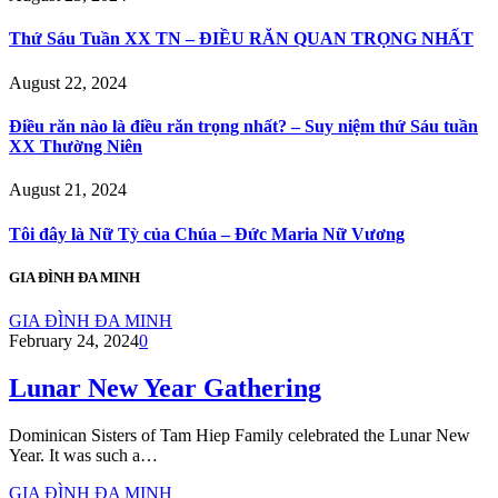
Thứ Sáu Tuần XX TN – ĐIỀU RĂN QUAN TRỌNG NHẤT
August 22, 2024
Điều răn nào là điều răn trọng nhất? – Suy niệm thứ Sáu tuần
XX Thường Niên
August 21, 2024
Tôi đây là Nữ Tỳ của Chúa – Đức Maria Nữ Vương
GIA ĐÌNH ĐA MINH
GIA ĐÌNH ĐA MINH
February 24, 2024
0
Lunar New Year Gathering
Dominican Sisters of Tam Hiep Family celebrated the Lunar New
Year. It was such a…
GIA ĐÌNH ĐA MINH