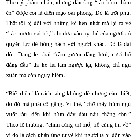
Theo ý phàm nhân, những đàn ông “râu hùm, hàm
én” được coi là diện mạo oai phong. Đó là trời phú.
Thật tồi tệ đối với những kẻ hèn nhát mà lại ra vẻ
“cáo mượn oai hổ,” chỉ dựa vào uy thế của người có
quyền lực để hống hách với người khác. Đó là dại
dột. Đáng lẽ phải “cầm gươm đằng lưỡi, cưỡi hổ
đằng đầu” thì họ lại làm ngược lại, không chỉ ngu
xuẩn mà còn nguy hiểm.
“Biết điều” là cách sống không dễ nhưng cần thiết,
do đó mà phải cố gắng. Vì thế, “chớ thấy hùm ngủ
vuốt râu, đến khi hùm dậy đầu nâu chẳng còn.”
Theo lẽ thường, “chim cùng thì mổ, hổ cùng thì vồ”
vì đó là cách phản ứng tự vệ khi người ta bị dồn vào