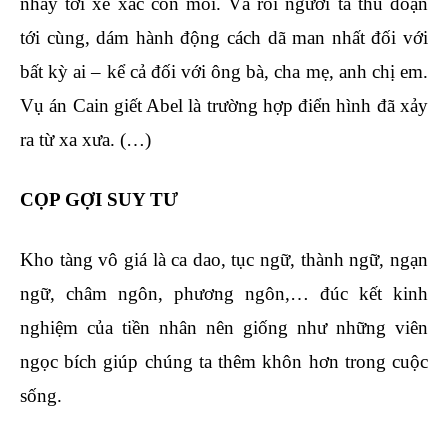
nhảy tới xé xác con mồi. Và rồi người ta thủ đoạn
tới cùng, dám hành động cách dã man nhất đối với
bất kỳ ai – kể cả đối với ông bà, cha mẹ, anh chị em.
Vụ án Cain giết Abel là trường hợp điển hình đã xảy
ra từ xa xưa. (…)
CỌP GỢI SUY TƯ
Kho tàng vô giá là ca dao, tục ngữ, thành ngữ, ngạn
ngữ, châm ngôn, phương ngôn,… đúc kết kinh
nghiệm của tiền nhân nên giống như những viên
ngọc bích giúp chúng ta thêm khôn hơn trong cuộc
sống.