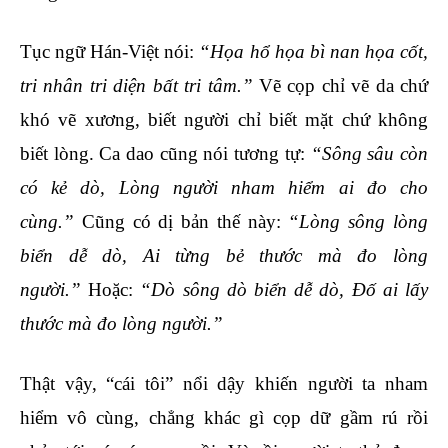
Tục ngữ Hán-Việt nói:
“Họa hổ họa bì nan họa cốt,
tri nhân tri diện bất tri tâm.”
Vẽ cọp chỉ vẽ da chứ
khó vẽ xương, biết người chỉ biết mặt chứ không
biết lòng. Ca dao cũng nói tương tự:
“Sông sâu còn
có kẻ dò, Lòng người nham hiểm ai đo cho
cùng.”
Cũng có dị bản thế này:
“Lòng sông lòng
biển dễ dò, Ai từng bẻ thước mà đo lòng
người.”
Hoặc:
“Dò sông dò biển dễ dò, Đố ai lấy
thước mà đo lòng người.”
Thật vậy, “cái tôi” nổi dậy khiến người ta nham
hiểm vô cùng, chẳng khác gì cọp dữ gầm rú rồi