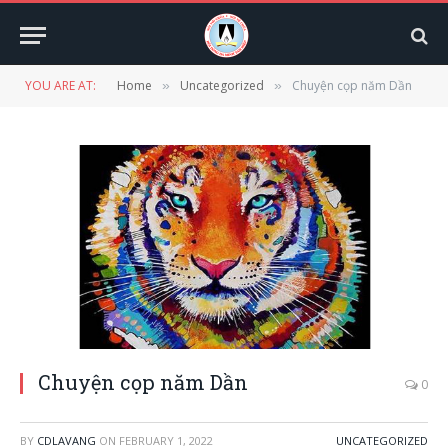
YOU ARE AT:
Home
Uncategorized
Chuyện cọp năm Dần
»
»
Chuyện cọp năm Dần
0
BY
CDLAVANG
ON
FEBRUARY 1, 2022
UNCATEGORIZED