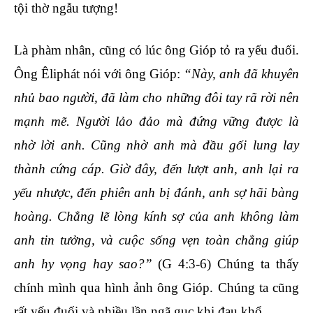
tội thờ ngẫu tượng!
Là phàm nhân, cũng có lúc ông Gióp tỏ ra yếu đuối.
Ông Êliphát nói với ông Gióp:
“Này, anh đã khuyên
nhủ bao người, đã làm cho những đôi tay rã rời nên
mạnh mẽ. Người lảo đảo mà đứng vững được là
nhờ lời anh. Cũng nhờ anh mà đầu gối lung lay
thành cứng cáp. Giờ đây, đến lượt anh, anh lại ra
yếu nhược, đến phiên anh bị đánh, anh sợ hãi bàng
hoàng. Chẳng lẽ lòng kính sợ của anh không làm
anh tin tưởng, và cuộc sống vẹn toàn chẳng giúp
anh hy vọng hay sao?”
(G 4:3-6) Chúng ta thấy
chính mình qua hình ảnh ông Gióp. Chúng ta cũng
rất yếu đuối và nhiều lần ngã gục khi đau khổ.