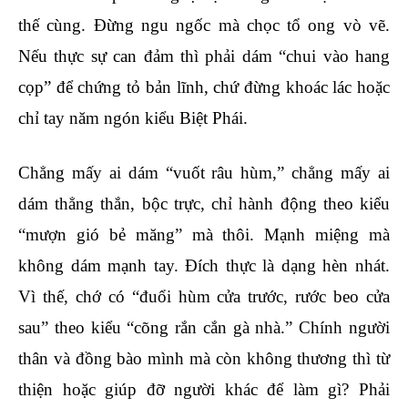
thế cùng. Đừng ngu ngốc mà chọc tổ ong vò vẽ.
Nếu thực sự can đảm thì phải dám “chui vào hang
cọp” để chứng tỏ bản lĩnh, chứ đừng khoác lác hoặc
chỉ tay năm ngón kiểu Biệt Phái.
Chẳng mấy ai dám “vuốt râu hùm,” chẳng mấy ai
dám thẳng thắn, bộc trực, chỉ hành động theo kiểu
“mượn gió bẻ măng” mà thôi. Mạnh miệng mà
không dám mạnh tay. Đích thực là dạng hèn nhát.
Vì thế, chớ có “đuổi hùm cửa trước, rước beo cửa
sau” theo kiểu “cõng rắn cắn gà nhà.” Chính người
thân và đồng bào mình mà còn không thương thì từ
thiện hoặc giúp đỡ người khác để làm gì? Phải