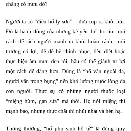
chăng có mưu đồ?
Người ta có “điệu hổ ly sơn” – đưa cọp ra khỏi núi.
Đó là hành động của những kẻ yếu thế, họ tìm mọi
cách để tách người mạnh ra khỏi hoàn cảnh, môi
trường có lợi, để dễ bề chinh phục, tiêu diệt hoặc
thực hiện âm mưu đen tối, hầu có thể giành tư lợi
một cách dễ dàng hơn. Đúng là “hổ vằn ngoài da,
người vằn trong bụng” nên khó lường trước lòng dạ
con người. Thực sự có những người thuộc loại
“miệng hùm, gan sứa” mà thôi. Họ nói miệng thì
mạnh bạo, nhưng thực chất thì nhút nhát và hèn hạ.
Thông thường, “hổ phụ sinh hổ tử” là đúng quy