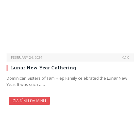
FEBRUARY 24, 2024
0
Lunar New Year Gathering
Dominican Sisters of Tam Hiep Family celebrated the Lunar New
Year. It was such a…
GIA ĐÌNH ĐA MINH