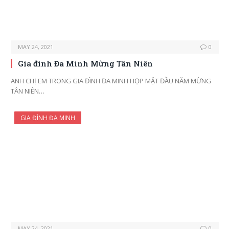
MAY 24, 2021
0
Gia đình Đa Minh Mừng Tân Niên
ANH CHỊ EM TRONG GIA ĐÌNH ĐA MINH HỌP MẶT ĐẦU NĂM MỪNG
TÂN NIÊN…
GIA ĐÌNH ĐA MINH
MAY 24, 2021
0