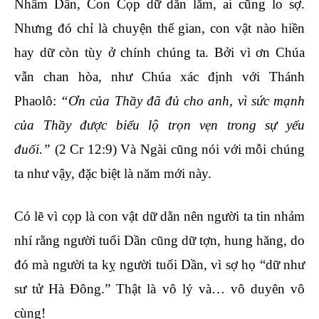
Nhâm Dần, Con Cọp dữ dằn lắm, ai cũng lo sợ.
Nhưng đó chỉ là chuyện thế gian, con vật nào hiền
hay dữ còn tùy ở chính chúng ta. Bởi vì ơn Chúa
vẫn chan hòa, như Chúa xác định với Thánh
Phaolô:
“Ơn của Thầy đã đủ cho anh, vì sức mạnh
của Thầy được biểu lộ trọn vẹn trong sự yếu
đuối.”
(2 Cr 12:9) Và Ngài cũng nói với mỗi chúng
ta như vậy, đặc biệt là năm mới này.
Có lẽ vì cọp là con vật dữ dằn nên người ta tin nhảm
nhí rằng người tuổi Dần cũng dữ tợn, hung hăng, do
đó mà người ta kỵ người tuổi Dần, vì sợ họ “dữ như
sư tử Hà Đông.” Thật là vô lý và… vô duyên vô
cùng!