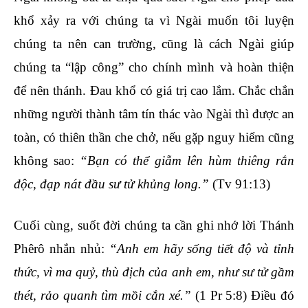
khổ xảy ra với chúng ta vì Ngài muốn tôi luyện
chúng ta nên can trường, cũng là cách Ngài giúp
chúng ta “lập công” cho chính mình và hoàn thiện
để nên thánh. Đau khổ có giá trị cao lắm. Chắc chắn
những người thành tâm tín thác vào Ngài thì được an
toàn, có thiên thần che chở, nếu gặp nguy hiểm cũng
không sao:
“Bạn có thể giẫm lên hùm thiêng rắn
độc, đạp nát đầu sư tử khủng long.”
(Tv 91:13)
Cuối cùng, suốt đời chúng ta cần ghi nhớ lời Thánh
Phêrô nhắn nhủ:
“Anh em hãy sống tiết độ và tỉnh
thức, vì ma quỷ, thù địch của anh em, như sư tử gầm
thét, rảo quanh tìm mồi cắn xé.”
(1 Pr 5:8) Điều đó