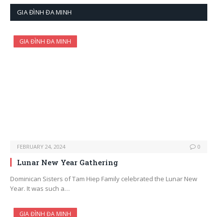
GIA ĐÌNH ĐA MINH
GIA ĐÌNH ĐA MINH
FEBRUARY 24, 2024
0
Lunar New Year Gathering
Dominican Sisters of Tam Hiep Family celebrated the Lunar New
Year. It was such a…
GIA ĐÌNH ĐA MINH