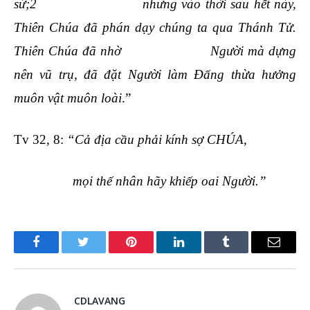
sứ;2 nhưng vào thời sau hết này,
Thiên Chúa đã phán dạy chúng ta qua Thánh Tử.
Thiên Chúa đã nhờ Người mà dựng
nên vũ trụ, đã đặt Người làm Đấng thừa hưởng
muôn vật muôn loài
.”
Tv 32, 8:
“
Cả địa cầu phải kính sợ CHÚA,
mọi thế nhân hãy khiếp oai Người.”
Facebook
Twitter
Pinterest
LinkedIn
Tumblr
Email
CDLAVANG