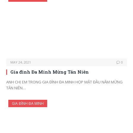
MAY 24, 2021
0
Gia đình Đa Minh Mừng Tân Niên
ANH CHỊ EM TRONG GIA ĐÌNH ĐA MINH HỌP MẶT ĐẦU NĂM MỪNG
TÂN NIÊN…
GIA ĐÌNH ĐA MINH