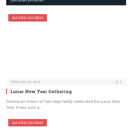
GIA ĐÌNH ĐA MINH
GIA ĐÌNH ĐA MINH
FEBRUARY 24, 2024
0
Lunar New Year Gathering
Dominican Sisters of Tam Hiep Family celebrated the Lunar New
Year. It was such a…
GIA ĐÌNH ĐA MINH