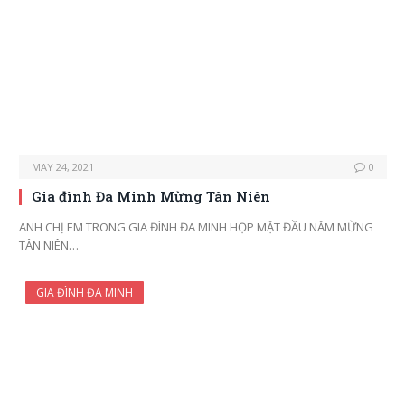
MAY 24, 2021
0
Gia đình Đa Minh Mừng Tân Niên
ANH CHỊ EM TRONG GIA ĐÌNH ĐA MINH HỌP MẶT ĐẦU NĂM MỪNG
TÂN NIÊN…
GIA ĐÌNH ĐA MINH