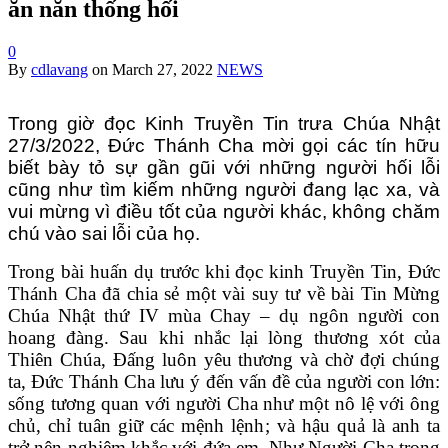
ăn năn thống hối
0
By
cdlavang
on
March 27, 2022
NEWS
Trong giờ đọc Kinh Truyền Tin trưa Chúa Nhật
27/3/2022, Đức Thánh Cha mời gọi các tín hữu
biết bày tỏ sự gần gũi với những người hối lỗi
cũng như tìm kiếm những người đang lạc xa, và
vui mừng vì điều tốt của người khác, không chăm
chú vào sai lỗi của họ.
Trong bài huấn dụ trước khi đọc kinh Truyền Tin, Đức
Thánh Cha đã chia sẻ một vài suy tư về bài Tin Mừng
Chúa Nhật thứ IV mùa Chay – dụ ngôn người con
hoang đàng. Sau khi nhắc lại lòng thương xót của
Thiên Chúa, Đấng luôn yêu thương và chờ đợi chúng
ta, Đức Thánh Cha lưu ý đến vấn đề của người con lớn:
sống tương quan với người Cha như một nô lệ với ông
chủ, chỉ tuân giữ các mệnh lệnh; và hậu quả là anh ta
trở nên nghiêm khắc với đứa em. Như Người Cha trong