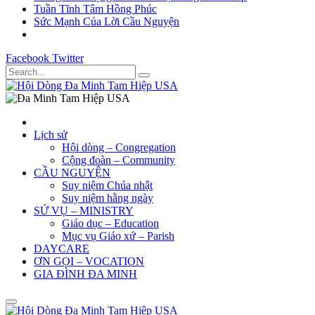
Tuần Tĩnh Tâm Hồng Phúc
Sức Mạnh Của Lời Cầu Nguyện
Facebook
Twitter
Lịch sử
Hội dòng – Congregation
Cộng đoàn – Community
CẦU NGUYỆN
Suy niệm Chúa nhật
Suy niệm hằng ngày
SỨ VỤ – MINISTRY
Giáo dục – Education
Mục vụ Giáo xứ – Parish
DAYCARE
ƠN GỌI – VOCATION
GIA ĐÌNH ĐA MINH