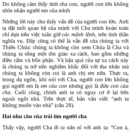
Do không cảm thấy tình cha con, người con lớn không
nhìn nhận người em của mình
Những lời này cho thấy vấn đề của người con lớn. Anh
ta đặt mối quan hệ của mình với Cha mình hoàn toàn
chỉ dựa trên việc tuân giữ
các mệnh lệnh
, trên tinh thần
nghĩa vụ. Đây cũng có thể là vấn đề của chúng ta với
Thiên Chúa: chúng ta không còn xem Chúa là Cha và
chúng ta sống một tôn giáo xa cách, bao gồm những
điều cấm và bổn phận. Và hậu quả của sự xa cách này
là chúng ta trở nên nghiêm khắc đối với tha nhân mà
chúng ta không còn coi là anh chị em nữa. Thực ra,
trong dụ ngôn, khi nói với Cha, người con lớn không
gọi người em là
em của con
nhưng gọi là
đứa con của
cha
. Cuối cùng, chính anh ta có nguy cơ ở lại bên
ngoài ngôi nhà. Trên thực tế, bản văn viết: “anh ta
không muốn vào nhà” (câu 28).
Hai nhu cầu của trái tim người cha
Thấy vậy, người Cha đi ra năn nỉ với anh ta: “Con à,