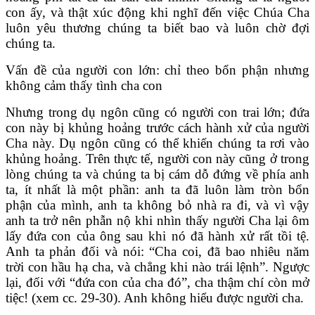
con ấy, và thật xúc động khi nghĩ đến việc Chúa Cha
luôn yêu thương chúng ta biết bao và luôn chờ đợi
chúng ta.
Vấn đề của người con lớn: chỉ theo bổn phận nhưng
không cảm thấy tình cha con
Nhưng trong dụ ngôn cũng có người con trai lớn; đứa
con này bị khủng hoảng trước cách hành xử của người
Cha này. Dụ ngôn cũng có thể khiến chúng ta rơi vào
khủng hoảng. Trên thực tế, người con này cũng ở trong
lòng chúng ta và chúng ta bị cám dỗ đứng về phía anh
ta, ít nhất là một phần: anh ta đã luôn làm tròn bổn
phận của mình, anh ta không bỏ nhà ra đi, và vì vậy
anh ta trở nên phẫn nộ khi nhìn thấy người Cha lại ôm
lấy đứa con của ông sau khi nó đã hành xử rất tồi tệ.
Anh ta phản đối và nói: “Cha coi, đã bao nhiêu năm
trời con hầu hạ cha, và chẳng khi nào trái lệnh”. Ngược
lại, đối với “đứa con của cha đó”, cha thậm chí còn mở
tiệc! (xem cc. 29-30). Anh không hiểu được người cha.