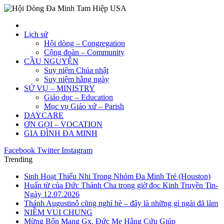
Lịch sử
Hội dòng – Congregation
Cộng đoàn – Community
CẦU NGUYỆN
Suy niệm Chúa nhật
Suy niệm hằng ngày
SỨ VỤ – MINISTRY
Giáo dục – Education
Mục vụ Giáo xứ – Parish
DAYCARE
ƠN GỌI – VOCATION
GIA ĐÌNH ĐA MINH
Facebook
Twitter
Instagram
Trending
Sinh Hoạt Thiếu Nhi Trong Nhóm Đa Minh Trẻ (Houston)
Huấn từ của Đức Thánh Cha trong giờ đọc Kinh Truyền Tin-
Ngày 12.07.2026
Thánh Augustinô cũng nghỉ hè – đây là những gì ngài đã làm
NIỀM VUI CHUNG
Mừng Bổn Mạng Gx. Đức Mẹ Hằng Cứu Giúp