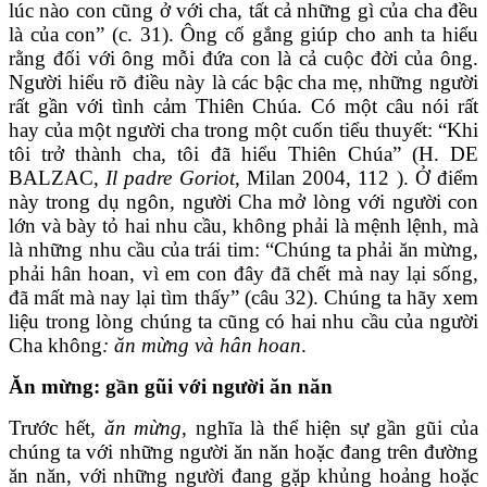
lúc nào con cũng ở với cha, tất cả những gì của cha đều
là của con” (c. 31). Ông cố gắng giúp cho anh ta hiểu
rằng đối với ông mỗi đứa con là cả cuộc đời của ông.
Người hiểu rõ điều này là các bậc cha mẹ, những người
rất gần với tình cảm Thiên Chúa. Có một câu nói rất
hay của một người cha trong một cuốn tiểu thuyết: “Khi
tôi trở thành cha, tôi đã hiểu Thiên Chúa” (H. DE
BALZAC,
Il padre Goriot
, Milan 2004, 112 ). Ở điểm
này trong dụ ngôn, người Cha mở lòng với người con
lớn và bày tỏ hai nhu cầu, không phải là mệnh lệnh, mà
là những nhu cầu của trái tim: “Chúng ta phải ăn mừng,
phải hân hoan, vì em con đây đã chết mà nay lại sống,
đã mất mà nay lại tìm thấy” (câu 32). Chúng ta hãy xem
liệu trong lòng chúng ta cũng có hai nhu cầu của người
Cha không
: ăn mừng và hân hoan
.
Ăn mừng: gần gũi với người ăn năn
Trước hết,
ăn mừng
, nghĩa là thể hiện sự gần gũi của
chúng ta với những người ăn năn hoặc đang trên đường
ăn năn, với những người đang gặp khủng hoảng hoặc