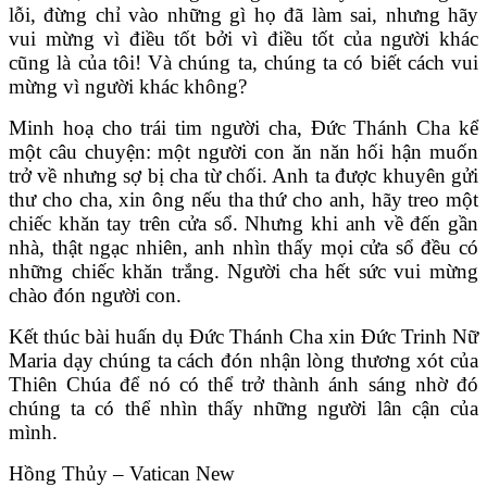
lỗi, đừng chỉ vào những gì họ đã làm sai, nhưng hãy
vui mừng vì điều tốt bởi vì điều tốt của người khác
cũng là của tôi! Và chúng ta, chúng ta có biết cách vui
mừng vì người khác không?
Minh hoạ cho trái tim người cha, Đức Thánh Cha kể
một câu chuyện: một người con ăn năn hối hận muốn
trở về nhưng sợ bị cha từ chối. Anh ta được khuyên gửi
thư cho cha, xin ông nếu tha thứ cho anh, hãy treo một
chiếc khăn tay trên cửa sổ. Nhưng khi anh về đến gần
nhà, thật ngạc nhiên, anh nhìn thấy mọi cửa sổ đều có
những chiếc khăn trắng. Người cha hết sức vui mừng
chào đón người con.
Kết thúc bài huấn dụ Đức Thánh Cha xin Đức Trinh Nữ
Maria dạy chúng ta cách đón nhận lòng thương xót của
Thiên Chúa để nó có thể trở thành ánh sáng nhờ đó
chúng ta có thể nhìn thấy những người lân cận của
mình.
Hồng Thủy – Vatican New