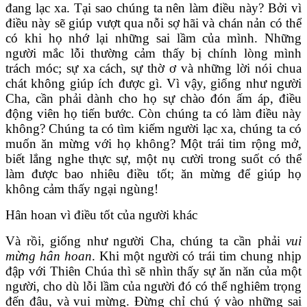
đang lạc xa. Tại sao chúng ta nên làm điều này? Bởi vì
điều này sẽ giúp vượt qua nỗi sợ hãi và chán nản có thể
có khi họ nhớ lại những sai lầm của mình. Những
người mắc lỗi thường cảm thấy bị chính lòng mình
trách móc; sự xa cách, sự thờ ơ và những lời nói chua
chát không giúp ích được gì. Vì vậy, giống như người
Cha, cần phải dành cho họ sự chào đón ấm áp, điều
động viên họ tiến bước. Còn chúng ta có làm điều này
không? Chúng ta có tìm kiếm người lạc xa, chúng ta có
muốn ăn mừng với họ không? Một trái tim rộng mở,
biết lắng nghe thực sự, một nụ cười trong suốt có thể
làm được bao nhiêu điều tốt; ăn mừng để giúp họ
không cảm thấy ngại ngùng!
Hân hoan vì điều tốt của người khác
Và rồi, giống như người Cha, chúng ta cần phải
vui
mừng hân hoan
. Khi một người có trái tim chung nhịp
đập với Thiên Chúa thì sẽ nhìn thấy sự ăn năn của một
người, cho dù lỗi lầm của người đó có thể nghiêm trọng
đến đâu, và vui mừng. Đừng chỉ chú ý vào những sai