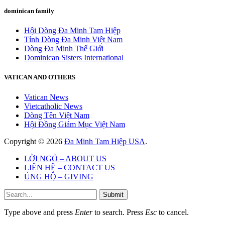
dominican family
Hội Dòng Đa Minh Tam Hiệp
Tỉnh Dòng Đa Minh Việt Nam
Dòng Đa Minh Thế Giới
Dominican Sisters International
VATICAN AND OTHERS
Vatican News
Vietcatholic News
Dòng Tên Việt Nam
Hội Đồng Giám Mục Việt Nam
Copyright © 2026
Đa Minh Tam Hiệp USA
.
LỜI NGỎ – ABOUT US
LIÊN HỆ – CONTACT US
ỦNG HỘ – GIVING
Submit
Type above and press
Enter
to search. Press
Esc
to cancel.