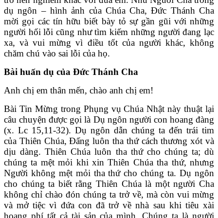
dụ ngôn – hình ảnh của Chúa Cha, Đức Thánh Cha
mời gọi các tín hữu biết bày tỏ sự gần gũi với những
người hối lỗi cũng như tìm kiếm những người đang lạc
xa, và vui mừng vì điều tốt của người khác, không
chăm chú vào sai lỗi của họ.
Bài huấn dụ của Đức Thánh Cha
Anh chị em thân mến, chào anh chị em!
Bài Tin Mừng trong Phụng vụ Chúa Nhật này thuật lại
câu chuyện được gọi là Dụ ngôn người con hoang đàng
(x. Lc 15,11-32). Dụ ngôn dẫn chúng ta đến trái tim
của Thiên Chúa, Đấng luôn tha thứ cách thương xót và
dịu dàng. Thiên Chúa luôn tha thứ cho chúng ta; dù
chúng ta mệt mỏi khi xin Thiên Chúa tha thứ, nhưng
Người không mệt mỏi tha thứ cho chúng ta. Dụ ngôn
cho chúng ta biết rằng Thiên Chúa là một người Cha
không chỉ chào đón chúng ta trở về, mà còn vui mừng
và mở tiệc vì đứa con đã trở về nhà sau khi tiêu xài
hoang phí tất cả tài sản của mình. Chúng ta là người