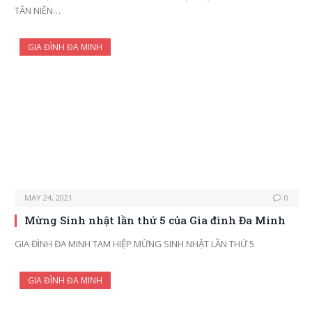
TÂN NIÊN…
GIA ĐÌNH ĐA MINH
MAY 24, 2021
0
Mừng Sinh nhật lần thứ 5 của Gia đình Đa Minh
GIA ĐÌNH ĐA MINH TAM HIỆP MỪNG SINH NHẬT LẦN THỨ 5
GIA ĐÌNH ĐA MINH