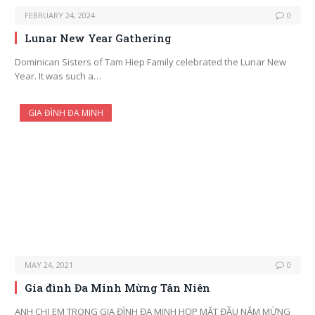
FEBRUARY 24, 2024
0
Lunar New Year Gathering
Dominican Sisters of Tam Hiep Family celebrated the Lunar New
Year. It was such a…
GIA ĐÌNH ĐA MINH
MAY 24, 2021
0
Gia đình Đa Minh Mừng Tân Niên
ANH CHỊ EM TRONG GIA ĐÌNH ĐA MINH HỌP MẶT ĐẦU NĂM MỪNG