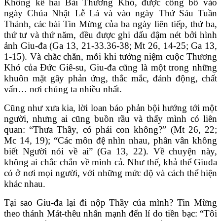
Không kể hai Bài Thương Khó, được công bố vào
ngày Chúa Nhật Lễ Lá và vào ngày Thứ Sáu Tuần
Thánh, các bài Tin Mừng của ba ngày liên tiếp, thứ ba,
thứ tư và thứ năm, đều được ghi dấu đậm nét bởi hình
ảnh Giu-đa (Ga 13, 21-33.36-38; Mt 26, 14-25; Ga 13,
1-15). Và chắc chắn, mỗi khi tưởng niệm cuộc Thương
Khó của Đức Giê-su, Giu-đa cũng là một trong những
khuôn mặt gây phản ứng, thắc mắc, đánh động, chất
vấn… nơi chúng ta nhiều nhất.
Cũng như xưa kia, lời loan báo phản bội hướng tới một
người, nhưng ai cũng buồn rầu và thấy mình có liên
quan: “Thưa Thầy, có phải con không?” (Mt 26, 22;
Mc 14, 19); “Các môn đệ nhìn nhau, phân vân không
biết Người nói về ai” (Ga 13, 22). Về chuyện này,
không ai chắc chắn về mình cả. Như thế, khả thể Giuđa
có ở nơi mọi người, với những mức độ và cách thể hiện
khác nhau.
Tại sao Giu-đa lại đi nộp Thầy của mình? Tin Mừng
theo thánh Mát-thêu nhấn mạnh đến lí do tiền bạc: “Tôi