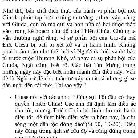
Như thế, bản chất đích thực của hành vi phản bội nơi
Giu-đa phức tạp hơn chúng ta tưởng ; thực vậy, cùng
với Giuđa, còn có ma quỉ và hơn nữa cả hai được tháp
vào trong kế hoạch cứu độ của Thiên Chúa. Chúng ta
vẫn thường nghĩ rằng, vì sự phản bội của Giu-đa mà
Đức Giêsu bị bắt, bị xét xử và bị hành hình. Không
phải hoàn toàn như thế, bởi vì Người đã biết và dự báo
từ trước cuộc Thương Khó, và ngay cả sự phản bội của
Giuđa, Ngài cũng biết rõ. Các bài Tin Mừng trong
những ngày này đặc biệt nhấn mạnh đến điều này. Vấn
đề là Ngài cứ để cho tuần tự xảy ra tất cả những gì sẽ
dẫn ngài đến cái chết. Tại sao vậy ?
Giuse nói với các anh : “Đừng sợ! Tôi đâu có thay
quyền Thiên Chúa! Các anh đã định làm điều ác
cho tôi, nhưng Thiên Chúa lại định cho nó thành
điều tốt, để thực hiện điều xẩy ra hôm nay, là cứu
sống một dân tộc đông đảo”(St 50, 19-20). Điều
này đúng trong lịch sử cứu độ và cũng đúng trong
cuộc đời chúng ta.