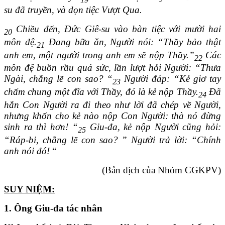
su đã truyền, và dọn tiệc Vượt Qua.
Chiều đến, Đức Giê-su vào bàn tiệc với mười hai
20
môn đệ.
Đang bữa ăn, Người nói: “Thầy bảo thật
21
anh em, một người trong anh em sẽ nộp Thầy.”
Các
22
môn đệ buồn rầu quá sức, lần lượt hỏi Người: “Thưa
Ngài, chẳng lẽ con sao? “
Người đáp: “Kẻ giơ tay
23
chấm chung một đĩa với Thầy, đó là kẻ nộp Thầy.
Đã
24
hẳn Con Người ra đi theo như lời đã chép về Người,
nhưng khốn cho kẻ nào nộp Con Người: thà nó đừng
sinh ra thì hơn! “
Giu-đa, kẻ nộp Người cũng hỏi:
25
“Ráp-bi, chẳng lẽ con sao? ” Người trả lời: “Chính
anh nói đó!
“
(Bản dịch của Nhóm CGKPV)
SUY NIỆM:
1. Ông Giu-đa tác nhân