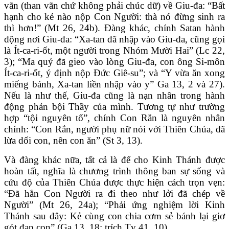
vãn (than vãn chứ không phải chúc dữ) về Giu-đa: “Bất
hạnh cho kẻ nào nộp Con Người: thà nó đừng sinh ra
thì hơn!” (Mt 26, 24b). Đàng khác, chính Satan hành
động nơi Giu-đa: “Xa-tan đã nhập vào Giu-đa, cũng gọi
là Ít-ca-ri-ốt, một người trong Nhóm Mười Hai” (Lc 22,
3); “Ma quỷ đã gieo vào lòng Giu-đa, con ông Si-môn
Ít-ca-ri-ốt, ý định nộp Đức Giê-su”; và “Y vừa ăn xong
miếng bánh, Xa-tan liền nhập vào y” Ga 13, 2 và 27).
Nếu là như thế, Giu-đa cũng là nạn nhân trong hành
động phản bội Thầy của mình. Tương tự như trường
hợp “tội nguyên tổ”, chính Con Rắn là nguyên nhân
chính: “Con Rắn, người phụ nữ nói với Thiên Chúa, đã
lừa dối con, nên con ăn” (St 3, 13).
Và đàng khác nữa, tất cả là để cho Kinh Thánh được
hoàn tất, nghĩa là chương trình thông ban sự sống và
cứu độ của Thiên Chúa được thực hiện cách trọn vẹn:
“Đã hẳn Con Người ra đi theo như lởi đã chép về
Người” (Mt 26, 24a); “Phải ứng nghiệm lời Kinh
Thánh sau đây: Kẻ cùng con chia cơm sẻ bánh lại giơ
gót đạp con” (Ga 13, 18; trích Tv 41, 10).