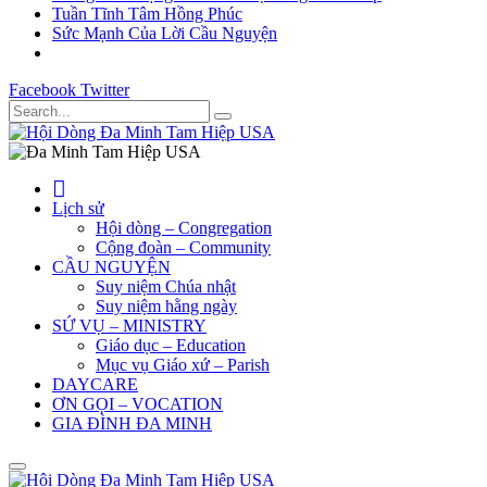
Tuần Tĩnh Tâm Hồng Phúc
Sức Mạnh Của Lời Cầu Nguyện
Facebook
Twitter
Lịch sử
Hội dòng – Congregation
Cộng đoàn – Community
CẦU NGUYỆN
Suy niệm Chúa nhật
Suy niệm hằng ngày
SỨ VỤ – MINISTRY
Giáo dục – Education
Mục vụ Giáo xứ – Parish
DAYCARE
ƠN GỌI – VOCATION
GIA ĐÌNH ĐA MINH