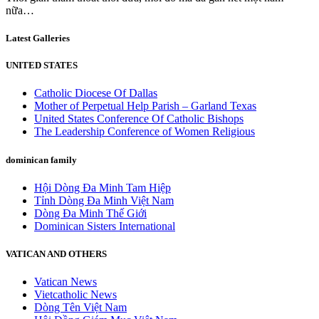
nữa…
Latest Galleries
UNITED STATES
Catholic Diocese Of Dallas
Mother of Perpetual Help Parish – Garland Texas
United States Conference Of Catholic Bishops
The Leadership Conference of Women Religious
dominican family
Hội Dòng Đa Minh Tam Hiệp
Tỉnh Dòng Đa Minh Việt Nam
Dòng Đa Minh Thế Giới
Dominican Sisters International
VATICAN AND OTHERS
Vatican News
Vietcatholic News
Dòng Tên Việt Nam