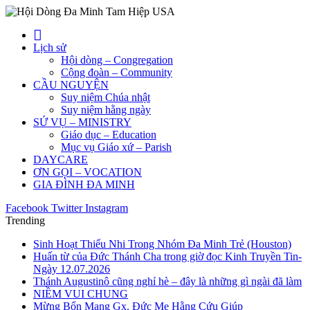
Lịch sử
Hội dòng – Congregation
Cộng đoàn – Community
CẦU NGUYỆN
Suy niệm Chúa nhật
Suy niệm hằng ngày
SỨ VỤ – MINISTRY
Giáo dục – Education
Mục vụ Giáo xứ – Parish
DAYCARE
ƠN GỌI – VOCATION
GIA ĐÌNH ĐA MINH
Facebook
Twitter
Instagram
Trending
Sinh Hoạt Thiếu Nhi Trong Nhóm Đa Minh Trẻ (Houston)
Huấn từ của Đức Thánh Cha trong giờ đọc Kinh Truyền Tin-
Ngày 12.07.2026
Thánh Augustinô cũng nghỉ hè – đây là những gì ngài đã làm
NIỀM VUI CHUNG
Mừng Bổn Mạng Gx. Đức Mẹ Hằng Cứu Giúp