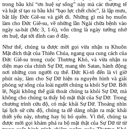
trong bầu khí “ơn huệ sự sống” này mà các thượng tế
và luật sĩ tạo ra bầu khí “bạo lực chết chóc”, là lập mưu,
bắt lấy Đức Giê-su và giết đi. Những gì mà họ muốn
làm cho Đức Giê-su, về những lần Ngài chữa bệnh vào
ngày sa-bát (Mc 3, 1-6), vốn cũng là ngày tưởng nhớ
ơn huệ, đạt tới đỉnh cao ở đây.
Như thế, chúng ta được mời gọi vừa nhận ra Khuôn
Mặt đích thật của Thiên Chúa, ngang qua cung cách của
Đức Giê-su trong cuộc Thương Khó, và vừa nhận ra
diện mạo của chính Sự Dữ, mang tên Satan, hành động
nơi những con người cụ thể. Đức Ki-tô đến là vì giờ
phút này, làm cho Sự Dữ hiện ra nguyên hình và giải
phóng sự sống của loài người chúng ta khỏi Sự Dữ. Bởi
lẽ, Ngài không thể giải thoát chúng ta khỏi Sự Dữ, mà
không cho chúng ta thấy bộ mặt thật của Sự Dữ. Trong
chương trình cứu độ, có mặc khải Sự Dữ. Thoáng nhìn
lại lịch sử cứu độ, chúng ta dễ dàng nhận ra mặc khải
thiết yếu này, nhưng hay bị bỏ quên. Vì thế, chúng ta
được mời gọi khám phá ra bộ mặt thật của Sự Dữ từ từ