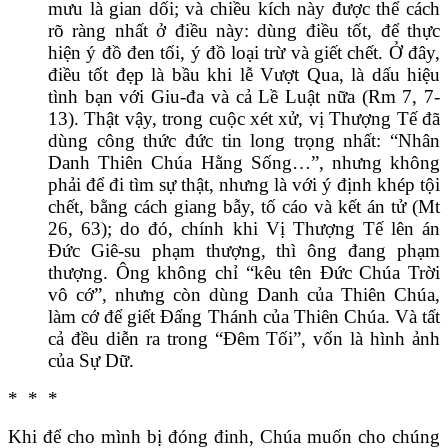
mưu là gian dối; và chiều kích này được thể cách
rõ ràng nhất ở điều này: dùng điều tốt, để thực
hiện ý đồ đen tối, ý đồ loại trừ và giết chết. Ở đây,
điều tốt đẹp là bầu khi lễ Vượt Qua, là dấu hiệu
tình bạn với Giu-đa và cả Lề Luật nữa (Rm 7, 7-
13). Thật vậy, trong cuộc xét xử, vị Thượng Tế đã
dùng công thức đức tin long trọng nhất: “Nhân
Danh Thiên Chúa Hằng Sống…”, nhưng không
phải để đi tìm sự thật, nhưng là với ý định khép tội
chết, bằng cách giang bẫy, tố cáo và kết án tử (Mt
26, 63); do đó, chính khi Vị Thượng Tế lên án
Đức Giê-su phạm thượng, thì ông đang phạm
thượng. Ông không chỉ “kêu tên Đức Chúa Trời
vô cớ”, nhưng còn dùng Danh của Thiên Chúa,
làm cớ để giết Đấng Thánh của Thiên Chúa. Và tất
cả đều diễn ra trong “Đêm Tối”, vốn là hình ảnh
của Sự Dữ.
* * *
Khi để cho mình bị đóng đinh, Chúa muốn cho chúng