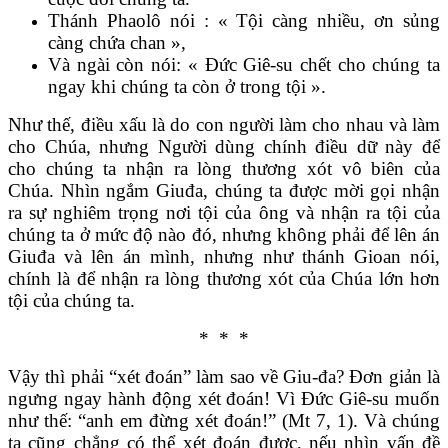
Thánh Phaolô nói : « Tội càng nhiều, ơn sủng
càng chứa chan »,
Và ngài còn nói: « Đức Giê-su chết cho chúng ta
ngay khi chúng ta còn ở trong tội ».
Như thế, điều xấu là do con người làm cho nhau và làm
cho Chúa, nhưng Người dùng chính điều dữ này để
cho chúng ta nhận ra lòng thương xót vô biên của
Chúa. Nhìn ngắm Giuđa, chúng ta được mời gọi nhận
ra sự nghiêm trọng nơi tội của ông và nhận ra tội của
chúng ta ở mức độ nào đó, nhưng không phải để lên án
Giuđa và lên án mình, nhưng như thánh Gioan nói,
chính là để nhận ra lòng thương xót của Chúa lớn hơn
tội của chúng ta.
* * *
Vậy thì phải “xét đoán” làm sao về Giu-đa? Đơn giản là
ngưng ngay hành động xét đoán! Vì Đức Giê-su muốn
như thế: “anh em đừng xét đoán!” (Mt 7, 1). Và chúng
ta cũng chẳng có thể xét đoán được, nếu nhìn vấn đề