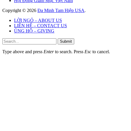
Hội Đồng Giám Mục Việt Nam
Copyright © 2026
Đa Minh Tam Hiệp USA
.
LỜI NGỎ – ABOUT US
LIÊN HỆ – CONTACT US
ỦNG HỘ – GIVING
Submit
Type above and press
Enter
to search. Press
Esc
to cancel.