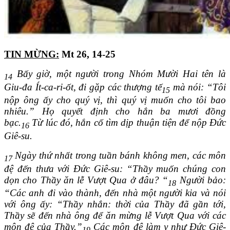
TIN MỪNG:
Mt 26, 14-25
Bấy giờ, một người trong Nhóm Mười Hai tên là
14
Giu-đa Ít-ca-ri-ốt, đi gặp các thượng tế
mà nói: “Tôi
15
nộp ông ấy cho quý vị, thì quý vị muốn cho tôi bao
nhiêu.” Họ quyết định cho hắn ba mươi đồng
bạc.
Từ lúc đó, hắn cố tìm dịp thuận tiện để nộp Đức
16
Giê-su.
Ngày thứ nhất trong tuần bánh không men, các môn
17
đệ đến thưa với Đức Giê-su: “Thầy muốn chúng con
dọn cho Thầy ăn lễ Vượt Qua ở đâu? “
Người bảo:
18
“Các anh đi vào thành, đến nhà một người kia và nói
với ông ấy: “Thầy nhắn: thời của Thầy đã gần tới,
Thầy sẽ đến nhà ông để ăn mừng lễ Vượt Qua với các
môn đệ của Thầy.”
Các môn đệ làm y như Đức Giê-
19