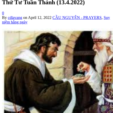
Thứ Tư Tuần Thánh (13.4.2022)
0
By
cdlavang
on
April 12, 2022
CẦU NGUYỆN - PRAYERS
,
Suy
niệm hằng ngày