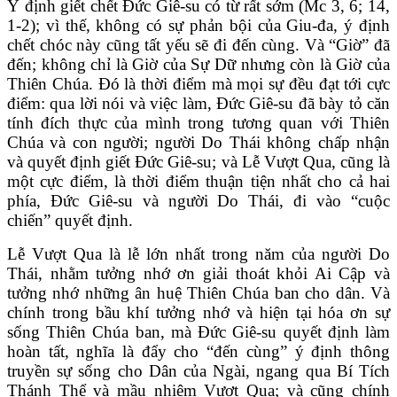
Ý định giết chết Đức Giê-su có từ rất sớm (Mc 3, 6; 14,
1-2); vì thế, không có sự phản bội của Giu-đa, ý định
chết chóc này cũng tất yếu sẽ đi đến cùng. Và “Giờ” đã
đến; không chỉ là Giờ của Sự Dữ nhưng còn là Giờ của
Thiên Chúa. Đó là thời điểm mà mọi sự đều đạt tới cực
điểm: qua lời nói và việc làm, Đức Giê-su đã bày tỏ căn
tính đích thực của mình trong tương quan với Thiên
Chúa và con người; người Do Thái không chấp nhận
và quyết định giết Đức Giê-su; và Lễ Vượt Qua, cũng là
một cực điểm, là thời điểm thuận tiện nhất cho cả hai
phía, Đức Giê-su và người Do Thái, đi vào “cuộc
chiến” quyết định.
Lễ Vượt Qua là lễ lớn nhất trong năm của người Do
Thái, nhằm tưởng nhớ ơn giải thoát khỏi Ai Cập và
tưởng nhớ những ân huệ Thiên Chúa ban cho dân. Và
chính trong bầu khí tưởng nhớ và hiện tại hóa ơn sự
sống Thiên Chúa ban, mà Đức Giê-su quyết định làm
hoàn tất, nghĩa là đẩy cho “đến cùng” ý định thông
truyền sự sống cho Dân của Ngài, ngang qua Bí Tích
Thánh Thể và mầu nhiệm Vượt Qua; và cũng chính