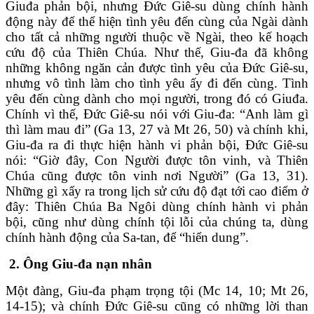
Giuđa phản bội, nhưng Đức Giê-su dùng chính hành
động này để thể hiện tình yêu đến cùng của Ngài dành
cho tất cả những người thuộc về Ngài, theo kế hoạch
cứu độ của Thiên Chúa. Như thế, Giu-đa đã không
những không ngăn cản được tình yêu của Đức Giê-su,
nhưng vô tình làm cho tình yêu ấy đi đến cùng. Tình
yêu đến cùng dành cho mọi người, trong đó có Giuđa.
Chính vì thế, Đức Giê-su nói với Giu-đa: “Anh làm gì
thì làm mau đi” (Ga 13, 27 và Mt 26, 50) và chính khi,
Giu-đa ra đi thực hiện hành vi phản bội, Đức Giê-su
nói: “Giờ đây, Con Người được tôn vinh, và Thiên
Chúa cũng được tôn vinh nơi Người” (Ga 13, 31).
Những gì xẩy ra trong lịch sử cứu độ đạt tới cao điểm ở
đây: Thiên Chúa Ba Ngôi dùng chính hành vi phản
bội, cũng như dùng chính tội lỗi của chúng ta, dùng
chính hành động của Sa-tan, để “hiển dung”.
2.
Ông Giu-đa nạn nhân
Một đàng, Giu-đa phạm trọng tội (Mc 14, 10; Mt 26,
14-15); và chính Đức Giê-su cũng có những lời than