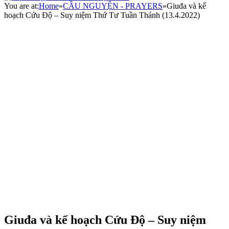
You are at:
Home
»
CẦU NGUYỆN - PRAYERS
»
Giuđa và kế
hoạch Cứu Độ – Suy niệm Thứ Tư Tuần Thánh (13.4.2022)
Giuđa và kế hoạch Cứu Độ – Suy niệm