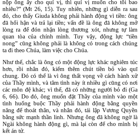
nộp ông ấy cho quí vị, thì quí vị muốn cho tôi bao
nhiêu?” (Mt 26, 15). Tuy nhiên, những gì diễn ra sau
đó, cho thấy Giuda không phải hành động vì tiền: ông
đã hối hận và trả lại tiền; vấn đề là ông đã không mở
lòng ra để đón nhận lòng thương xót, nhưng tự làm
quan tòa của chính mình. Tuy vậy, động lực “tiền
nong” cũng không phải là không có trong cách chúng
ta đi theo Chúa, làm việc cho Chúa.
Như thế, chắc là ông có một động lực khác nghiêm túc
hơn, rồi nhân đó, kiếm thêm chút tiền bỏ vào quĩ
chung. Đó có thể là vì ông thất vọng về cách hành xử
của Thầy mình, và tâm tình này ít nhiều gì cũng có nơi
các môn đệ khác; vì thế, đã có những người bỏ đi (Ga
6, 66). Do đó, ông muốn đặt Thầy của mình vào một
tình huống buộc Thầy phải hành động bằng quyền
năng để thoát thân, và nhân đó, tái lập Vương Quyền
bằng sức mạnh thần linh. Nhưng ông đã không ngờ là
Ngài không hành động gì, mà lại còn để cho mình bị
kết án tử.