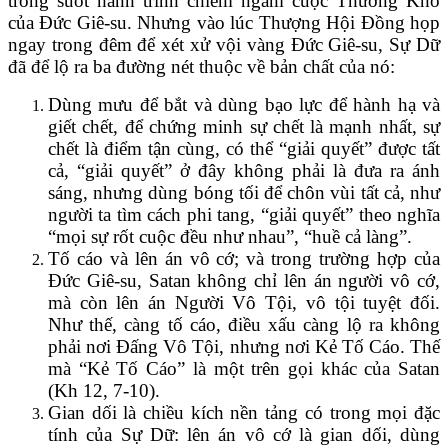
trong suốt hành trình chiêm ngắm cuộc Thương Khó
của Đức Giê-su. Nhưng vào lúc Thượng Hội Đồng họp
ngay trong đêm để xét xử vội vàng Đức Giê-su, Sự Dữ
đã để lộ ra ba đường nét thuộc về bản chất của nó:
Dùng mưu để bắt và dùng bạo lực để hành hạ và
giết chết, để chứng minh sự chết là mạnh nhất, sự
chết là điểm tận cùng, có thể “giải quyết” được tất
cả, “giải quyết” ở đây không phải là đưa ra ánh
sáng, nhưng dùng bóng tối để chôn vùi tất cả, như
người ta tìm cách phi tang, “giải quyết” theo nghĩa
“mọi sự rốt cuộc đều như nhau”, “huề cả làng”.
Tố cáo và lên án vô cớ; và trong trường hợp của
Đức Giê-su, Satan không chỉ lên án người vô cớ,
mà còn lên án Người Vô Tội, vô tội tuyệt đối.
Như thế, càng tố cáo, điều xấu càng lộ ra không
phải nơi Đấng Vô Tội, nhưng nơi Kẻ Tố Cáo. Thế
mà “Kẻ Tố Cáo” là một trên gọi khác của Satan
(Kh 12, 7-10).
Gian dối là chiều kích nền tảng có trong mọi đặc
tính của Sự Dữ: lên án vô cớ là gian dối, dùng