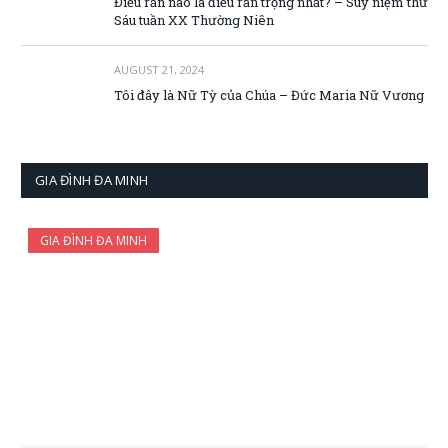
Điều răn nào là điều răn trọng nhất? – Suy niệm thứ
Sáu tuần XX Thường Niên
AUGUST 21, 2024
Tôi đây là Nữ Tỳ của Chúa – Đức Maria Nữ Vương
GIA ĐÌNH ĐA MINH
GIA ĐÌNH ĐA MINH