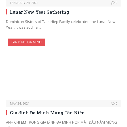
FEBRUARY 24, 2024
0
Lunar New Year Gathering
Dominican Sisters of Tam Hiep Family celebrated the Lunar New
Year. It was such a…
GIA ĐÌNH ĐA MINH
MAY 24, 2021
0
Gia đình Đa Minh Mừng Tân Niên
ANH CHỊ EM TRONG GIA ĐÌNH ĐA MINH HỌP MẶT ĐẦU NĂM MỪNG