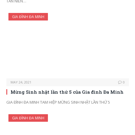
TÂN NIÊN…
GIA ĐÌNH ĐA MINH
MAY 24, 2021
0
Mừng Sinh nhật lần thứ 5 của Gia đình Đa Minh
GIA ĐÌNH ĐA MINH TAM HIỆP MỪNG SINH NHẬT LẦN THỨ 5
GIA ĐÌNH ĐA MINH