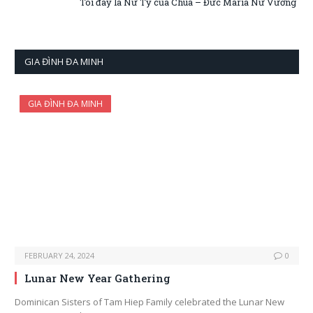
Tôi đây là Nữ Tỳ của Chúa – Đức Maria Nữ Vương
GIA ĐÌNH ĐA MINH
GIA ĐÌNH ĐA MINH
FEBRUARY 24, 2024
0
Lunar New Year Gathering
Dominican Sisters of Tam Hiep Family celebrated the Lunar New