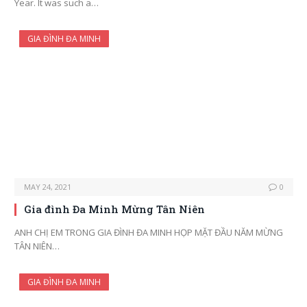
Year. It was such a…
GIA ĐÌNH ĐA MINH
MAY 24, 2021
0
Gia đình Đa Minh Mừng Tân Niên
ANH CHỊ EM TRONG GIA ĐÌNH ĐA MINH HỌP MẶT ĐẦU NĂM MỪNG
TÂN NIÊN…
GIA ĐÌNH ĐA MINH