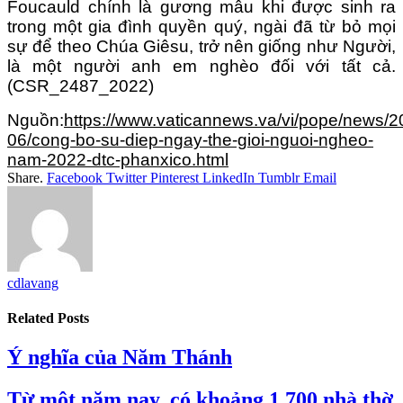
Foucauld chính là gương mẫu khi được sinh ra
trong một gia đình quyền quý, ngài đã từ bỏ mọi
sự để theo Chúa Giêsu, trở nên giống như Người,
là một người anh em nghèo đối với tất cả.
(CSR_2487_2022)
Nguồn:
https://www.vaticannews.va/vi/pope/news/2
06/cong-bo-su-diep-ngay-the-gioi-nguoi-ngheo-
nam-2022-dtc-phanxico.html
Share.
Facebook
Twitter
Pinterest
LinkedIn
Tumblr
Email
cdlavang
Related
Posts
Ý nghĩa của Năm Thánh
Từ một năm nay, có khoảng 1.700 nhà thờ