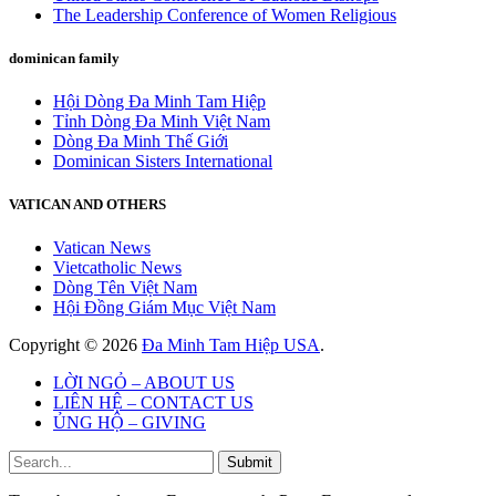
The Leadership Conference of Women Religious
dominican family
Hội Dòng Đa Minh Tam Hiệp
Tỉnh Dòng Đa Minh Việt Nam
Dòng Đa Minh Thế Giới
Dominican Sisters International
VATICAN AND OTHERS
Vatican News
Vietcatholic News
Dòng Tên Việt Nam
Hội Đồng Giám Mục Việt Nam
Copyright © 2026
Đa Minh Tam Hiệp USA
.
LỜI NGỎ – ABOUT US
LIÊN HỆ – CONTACT US
ỦNG HỘ – GIVING
Submit