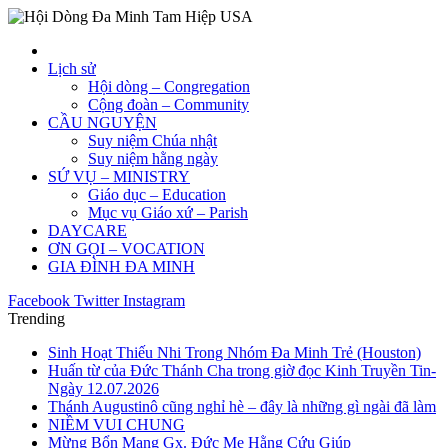
Lịch sử
Hội dòng – Congregation
Cộng đoàn – Community
CẦU NGUYỆN
Suy niệm Chúa nhật
Suy niệm hằng ngày
SỨ VỤ – MINISTRY
Giáo dục – Education
Mục vụ Giáo xứ – Parish
DAYCARE
ƠN GỌI – VOCATION
GIA ĐÌNH ĐA MINH
Facebook
Twitter
Instagram
Trending
Sinh Hoạt Thiếu Nhi Trong Nhóm Đa Minh Trẻ (Houston)
Huấn từ của Đức Thánh Cha trong giờ đọc Kinh Truyền Tin-
Ngày 12.07.2026
Thánh Augustinô cũng nghỉ hè – đây là những gì ngài đã làm
NIỀM VUI CHUNG
Mừng Bổn Mạng Gx. Đức Mẹ Hằng Cứu Giúp