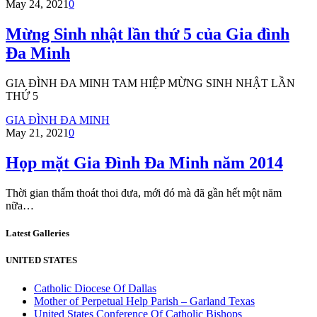
May 24, 2021
0
Mừng Sinh nhật lần thứ 5 của Gia đình
Đa Minh
GIA ĐÌNH ĐA MINH TAM HIỆP MỪNG SINH NHẬT LẦN
THỨ 5
GIA ĐÌNH ĐA MINH
May 21, 2021
0
Họp mặt Gia Đình Đa Minh năm 2014
Thời gian thấm thoát thoi đưa, mới đó mà đã gần hết một năm
nữa…
Latest Galleries
UNITED STATES
Catholic Diocese Of Dallas
Mother of Perpetual Help Parish – Garland Texas
United States Conference Of Catholic Bishops