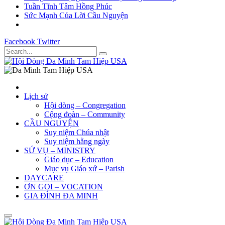
Tuần Tĩnh Tâm Hồng Phúc
Sức Mạnh Của Lời Cầu Nguyện
Facebook
Twitter
Lịch sử
Hội dòng – Congregation
Cộng đoàn – Community
CẦU NGUYỆN
Suy niệm Chúa nhật
Suy niệm hằng ngày
SỨ VỤ – MINISTRY
Giáo dục – Education
Mục vụ Giáo xứ – Parish
DAYCARE
ƠN GỌI – VOCATION
GIA ĐÌNH ĐA MINH