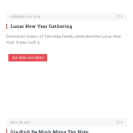
FEBRUARY 24, 2024
0
Lunar New Year Gathering
Dominican Sisters of Tam Hiep Family celebrated the Lunar New
Year. It was such a…
GIA ĐÌNH ĐA MINH
MAY 24, 2021
0
Gia đình Đa Minh Mừng Tân Niên