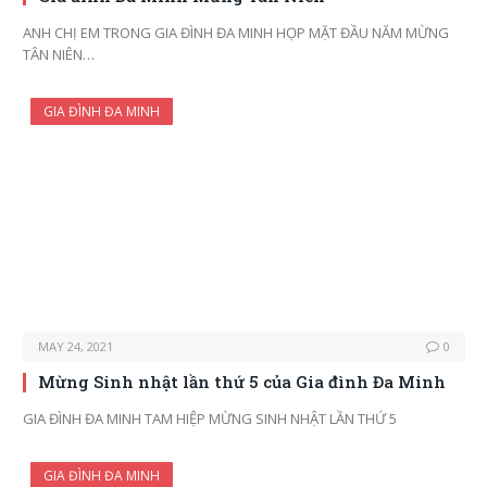
ANH CHỊ EM TRONG GIA ĐÌNH ĐA MINH HỌP MẶT ĐẦU NĂM MỪNG
TÂN NIÊN…
GIA ĐÌNH ĐA MINH
MAY 24, 2021
0
Mừng Sinh nhật lần thứ 5 của Gia đình Đa Minh
GIA ĐÌNH ĐA MINH TAM HIỆP MỪNG SINH NHẬT LẦN THỨ 5
GIA ĐÌNH ĐA MINH