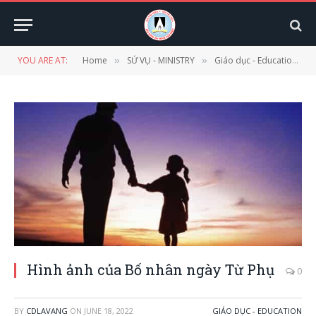
YOU ARE AT:
Home
SỨ VỤ - MINISTRY
Giáo dục - Education
»
»
»
Hình ảnh của Bố nhân ngày Từ Phụ
0
BY
CDLAVANG
ON
JUNE 18, 2022
GIÁO DỤC - EDUCATION