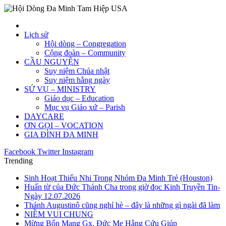
Lịch sử
Hội dòng – Congregation
Cộng đoàn – Community
CẦU NGUYỆN
Suy niệm Chúa nhật
Suy niệm hằng ngày
SỨ VỤ – MINISTRY
Giáo dục – Education
Mục vụ Giáo xứ – Parish
DAYCARE
ƠN GỌI – VOCATION
GIA ĐÌNH ĐA MINH
Facebook
Twitter
Instagram
Trending
Sinh Hoạt Thiếu Nhi Trong Nhóm Đa Minh Trẻ (Houston)
Huấn từ của Đức Thánh Cha trong giờ đọc Kinh Truyền Tin-
Ngày 12.07.2026
Thánh Augustinô cũng nghỉ hè – đây là những gì ngài đã làm
NIỀM VUI CHUNG
Mừng Bổn Mạng Gx. Đức Mẹ Hằng Cứu Giúp