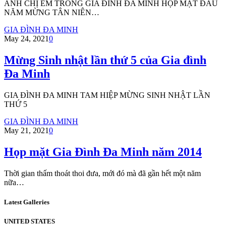
ANH CHỊ EM TRONG GIA ĐÌNH ĐA MINH HỌP MẶT ĐẦU
NĂM MỪNG TÂN NIÊN…
GIA ĐÌNH ĐA MINH
May 24, 2021
0
Mừng Sinh nhật lần thứ 5 của Gia đình
Đa Minh
GIA ĐÌNH ĐA MINH TAM HIỆP MỪNG SINH NHẬT LẦN
THỨ 5
GIA ĐÌNH ĐA MINH
May 21, 2021
0
Họp mặt Gia Đình Đa Minh năm 2014
Thời gian thấm thoát thoi đưa, mới đó mà đã gần hết một năm
nữa…
Latest Galleries
UNITED STATES