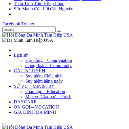
Tuần Tĩnh Tâm Hồng Phúc
Sức Mạnh Của Lời Cầu Nguyện
Facebook
Twitter
Lịch sử
Hội dòng – Congregation
Cộng đoàn – Community
CẦU NGUYỆN
Suy niệm Chúa nhật
Suy niệm hằng ngày
SỨ VỤ – MINISTRY
Giáo dục – Education
Mục vụ Giáo xứ – Parish
DAYCARE
ƠN GỌI – VOCATION
GIA ĐÌNH ĐA MINH