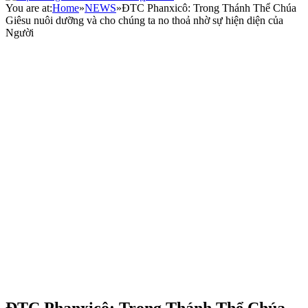
You are at:
Home
»
NEWS
»
ĐTC Phanxicô: Trong Thánh Thể Chúa
Giêsu nuôi dưỡng và cho chúng ta no thoả nhờ sự hiện diện của
Người
ĐTC Phanxicô: Trong Thánh Thể Chúa