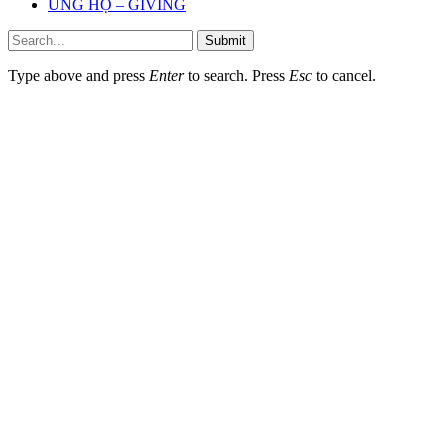
ỦNG HỘ – GIVING
Submit
Type above and press
Enter
to search. Press
Esc
to cancel.