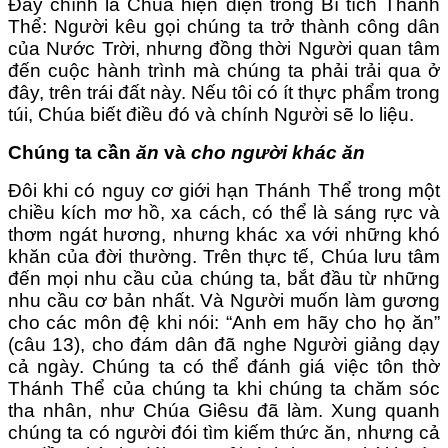
Đây chính là Chúa hiện diện trong Bí tích Thánh
Thể: Người kêu gọi chúng ta trở thành công dân
của Nước Trời, nhưng đồng thời Người quan tâm
đến cuộc hành trình mà chúng ta phải trải qua ở
đây, trên trái đất này. Nếu tôi có ít thực phẩm trong
túi, Chúa biết điều đó và chính Người sẽ lo liệu.
Chúng ta cần
ăn
và
cho người khác ăn
Đôi khi có nguy cơ giới hạn Thánh Thể trong một
chiều kích mơ hồ, xa cách, có thể là sáng rực và
thơm ngát hương, nhưng khác xa với những khó
khăn của đời thường. Trên thực tế, Chúa lưu tâm
đến mọi nhu cầu của chúng ta, bắt đầu từ những
nhu cầu cơ bản nhất. Và Người muốn làm gương
cho các môn đệ khi nói: “Anh em hãy cho họ ăn”
(câu 13), cho đám dân đã nghe Người giảng dạy
cả ngày. Chúng ta có thể đánh giá việc tôn thờ
Thánh Thể của chúng ta khi chúng ta chăm sóc
tha nhân, như Chúa Giêsu đã làm. Xung quanh
chúng ta có người đói tìm kiếm thức ăn, nhưng cả