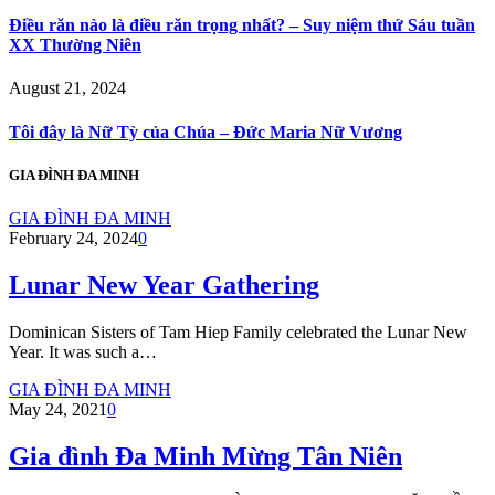
Điều răn nào là điều răn trọng nhất? – Suy niệm thứ Sáu tuần
XX Thường Niên
August 21, 2024
Tôi đây là Nữ Tỳ của Chúa – Đức Maria Nữ Vương
GIA ĐÌNH ĐA MINH
GIA ĐÌNH ĐA MINH
February 24, 2024
0
Lunar New Year Gathering
Dominican Sisters of Tam Hiep Family celebrated the Lunar New
Year. It was such a…
GIA ĐÌNH ĐA MINH
May 24, 2021
0
Gia đình Đa Minh Mừng Tân Niên