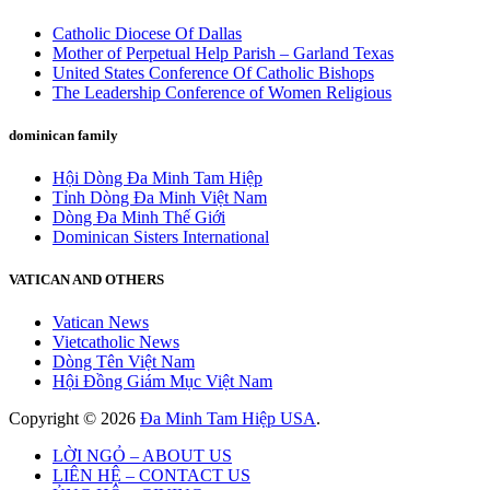
Catholic Diocese Of Dallas
Mother of Perpetual Help Parish – Garland Texas
United States Conference Of Catholic Bishops
The Leadership Conference of Women Religious
dominican family
Hội Dòng Đa Minh Tam Hiệp
Tỉnh Dòng Đa Minh Việt Nam
Dòng Đa Minh Thế Giới
Dominican Sisters International
VATICAN AND OTHERS
Vatican News
Vietcatholic News
Dòng Tên Việt Nam
Hội Đồng Giám Mục Việt Nam
Copyright © 2026
Đa Minh Tam Hiệp USA
.
LỜI NGỎ – ABOUT US
LIÊN HỆ – CONTACT US