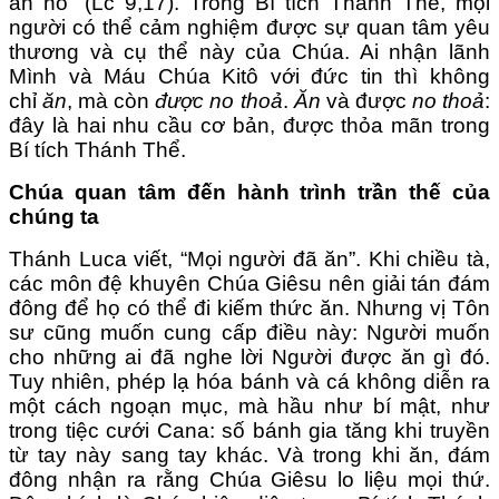
ăn no” (Lc 9,17). Trong Bí tích Thánh Thể, mọi
người có thể cảm nghiệm được sự quan tâm yêu
thương và cụ thể này của Chúa. Ai nhận lãnh
Mình và Máu Chúa Kitô với đức tin thì không
chỉ
ăn
, mà còn
được no thoả
.
Ăn
và được
no thoả
:
đây là hai nhu cầu cơ bản, được thỏa mãn trong
Bí tích Thánh Thể.
Chúa quan tâm đến hành trình trần thế của
chúng ta
Thánh Luca viết, “Mọi người đã ăn”. Khi chiều tà,
các môn đệ khuyên Chúa Giêsu nên giải tán đám
đông để họ có thể đi kiếm thức ăn. Nhưng vị Tôn
sư cũng muốn cung cấp điều này: Người muốn
cho những ai đã nghe lời Người được ăn gì đó.
Tuy nhiên, phép lạ hóa bánh và cá không diễn ra
một cách ngoạn mục, mà hầu như bí mật, như
trong tiệc cưới Cana: số bánh gia tăng khi truyền
từ tay này sang tay khác. Và trong khi ăn, đám
đông nhận ra rằng Chúa Giêsu lo liệu mọi thứ.