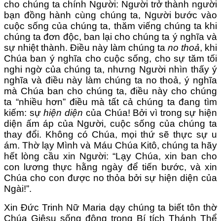
cho chúng ta chính Người: Người trở thành người
bạn đồng hành cùng chúng ta, Người bước vào
cuộc sống của chúng ta, thăm viếng chúng ta khi
chúng ta đơn độc, ban lại cho chúng ta ý nghĩa và
sự nhiệt thành. Điều này làm chúng ta
no thoả
, khi
Chúa ban ý nghĩa cho cuộc sống, cho sự tăm tối
nghi ngờ của chúng ta, nhưng Người nhìn thấy ý
nghĩa và điều này làm chúng ta no thoả, ý nghĩa
mà Chúa ban cho chúng ta, điều này cho chúng
ta “nhiều hơn” điều mà tất cả chúng ta đang tìm
kiếm: sự
hiện diện
của Chúa! Bởi vì trong sự hiện
diện ấm áp của Người, cuộc sống của chúng ta
thay đổi. Không có Chúa, mọi thứ sẽ thực sự u
ám. Thờ lạy Mình và Máu Chúa Kitô, chúng ta hãy
hết lòng cầu xin Người: “Lạy Chúa, xin ban cho
con lương thực hằng ngày để tiến bước, và xin
Chúa cho con được no thỏa bởi sự hiện diện của
Ngài!”.
Xin Đức Trinh Nữ Maria dạy chúng ta biết tôn thờ
Chúa Giêsu sống động trong Bí tích Thánh Thể