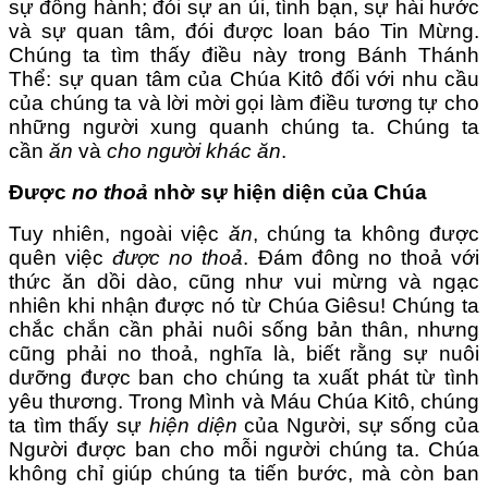
sự đồng hành; đói sự an ủi, tình bạn, sự hài hước
và sự quan tâm, đói được loan báo Tin Mừng.
Chúng ta tìm thấy điều này trong Bánh Thánh
Thể: sự quan tâm của Chúa Kitô đối với nhu cầu
của chúng ta và lời mời gọi làm điều tương tự cho
những người xung quanh chúng ta. Chúng ta
cần
ăn
và
cho người khác ăn
.
Được
no thoả
nhờ sự hiện diện của Chúa
Tuy nhiên, ngoài việc
ăn
, chúng ta không được
quên việc
được no thoả
. Đám đông no thoả với
thức ăn dồi dào, cũng như vui mừng và ngạc
nhiên khi nhận được nó từ Chúa Giêsu! Chúng ta
chắc chắn cần phải nuôi sống bản thân, nhưng
cũng phải no thoả, nghĩa là, biết rằng sự nuôi
dưỡng được ban cho chúng ta xuất phát từ tình
yêu thương. Trong Mình và Máu Chúa Kitô, chúng
ta tìm thấy sự
hiện diện
của Người, sự sống của
Người được ban cho mỗi người chúng ta. Chúa
không chỉ giúp chúng ta tiến bước, mà còn ban