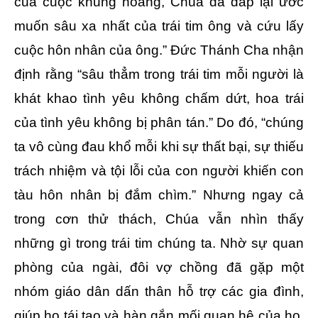
của cuộc khủng hoảng, Chúa đã đáp lại ước
muốn sâu xa nhất của trái tim ông và cứu lấy
cuộc hôn nhân của ông.” Đức Thánh Cha nhận
định rằng “sâu thẳm trong trái tim mỗi người là
khát khao tình yêu không chấm dứt, hoa trái
của tình yêu không bị phân tán.” Do đó, “chúng
ta vô cùng đau khổ mỗi khi sự thất bại, sự thiếu
trách nhiệm và tội lỗi của con người khiến con
tàu hôn nhân bị đắm chìm.” Nhưng ngay cả
trong cơn thử thách, Chúa vẫn nhìn thấy
những gì trong trái tim chúng ta. Nhờ sự quan
phòng của ngài, đôi vợ chồng đã gặp một
nhóm giáo dân dấn thân hỗ trợ các gia đình,
giúp họ tái tạo và hàn gắn mối quan hệ của họ.