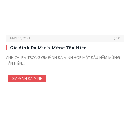
MAY 24, 2021
0
Gia đình Đa Minh Mừng Tân Niên
ANH CHỊ EM TRONG GIA ĐÌNH ĐA MINH HỌP MẶT ĐẦU NĂM MỪNG
TÂN NIÊN…
GIA ĐÌNH ĐA MINH