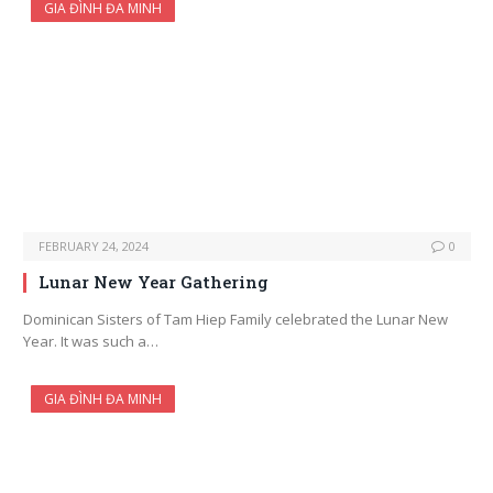
GIA ĐÌNH ĐA MINH
FEBRUARY 24, 2024
0
Lunar New Year Gathering
Dominican Sisters of Tam Hiep Family celebrated the Lunar New
Year. It was such a…
GIA ĐÌNH ĐA MINH