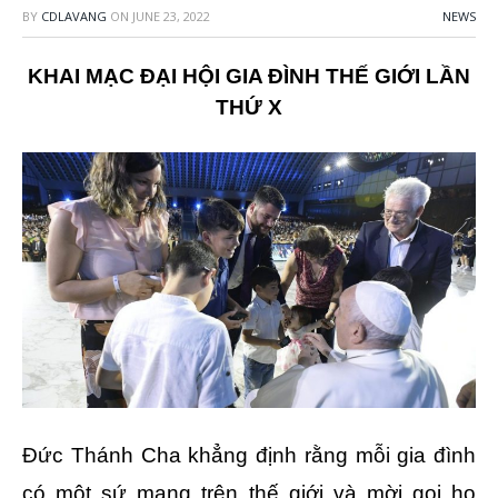
BY
CDLAVANG
ON
JUNE 23, 2022
NEWS
KHAI MẠC ĐẠI HỘI GIA ĐÌNH THẾ GIỚI LẦN
THỨ X
Đức Thánh Cha khẳng định rằng mỗi gia đình
có một sứ mạng trên thế giới và mời gọi họ