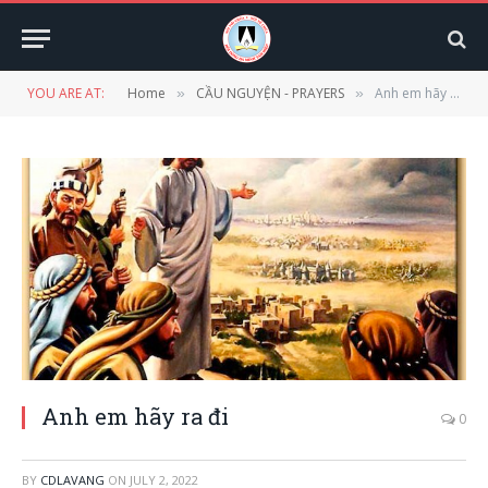
YOU ARE AT:
Home
CẦU NGUYỆN - PRAYERS
Anh em hãy ra đi
»
»
Anh em hãy ra đi
0
BY
CDLAVANG
ON
JULY 2, 2022