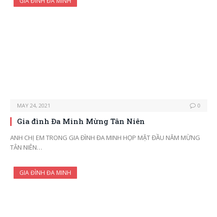
GIA ĐÌNH ĐA MINH
MAY 24, 2021
0
Gia đình Đa Minh Mừng Tân Niên
ANH CHỊ EM TRONG GIA ĐÌNH ĐA MINH HỌP MẶT ĐẦU NĂM MỪNG
TÂN NIÊN…
GIA ĐÌNH ĐA MINH