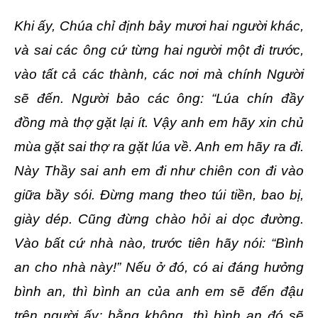
Khi ấy, Chúa chỉ định bảy mươi hai người khác,
và sai các ông cứ từng hai người một đi trước,
vào tất cả các thành, các nơi mà chính Người
sẽ đến. Người bảo các ông: “Lúa chín đầy
đồng mà thợ gặt lại ít. Vậy anh em hãy xin chủ
mùa gặt sai thợ ra gặt lúa về. Anh em hãy ra đi.
Này Thầy sai anh em đi như chiên con đi vào
giữa bầy sói. Ðừng mang theo túi tiền, bao bị,
giày dép. Cũng đừng chào hỏi ai dọc đường.
Vào bất cứ nhà nào, trước tiên hãy nói: “Bình
an cho nhà này!” Nếu ở đó, có ai đáng hưởng
bình an, thì bình an của anh em sẽ đến đậu
trên người ấy; bằng không, thì bình an đó sẽ