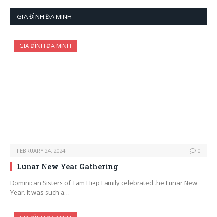
GIA ĐÌNH ĐA MINH
GIA ĐÌNH ĐA MINH
FEBRUARY 24, 2024
0
Lunar New Year Gathering
Dominican Sisters of Tam Hiep Family celebrated the Lunar New
Year. It was such a…