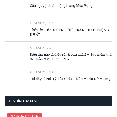
Cầu nguyện thầm lặng trong Mùa Vọng
AUGUST 23, 2024
Thứ Sáu Tuần XX TN – ĐIỀU RĂN QUAN TRỌNG
NHẤT
AUGUST 22, 2024
Điều răn nào là điều răn trọng nhất? – Suy niệm thứ
Sáu tuần XX Thường Niên
AUGUST 21, 2024
Tôi đây là Nữ Tỳ của Chúa – Đức Maria Nữ Vương
GIA ĐÌNH ĐA MINH
GIA ĐÌNH ĐA MINH