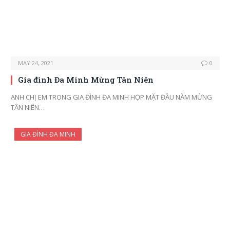
MAY 24, 2021
0
Gia đình Đa Minh Mừng Tân Niên
ANH CHỊ EM TRONG GIA ĐÌNH ĐA MINH HỌP MẶT ĐẦU NĂM MỪNG
TÂN NIÊN…
GIA ĐÌNH ĐA MINH