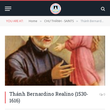
YOU ARE AT:
Home
CHƯ THÁNH - SAINTS
Thánh Bernardino Realino (1530-1616)
»
»
Thánh Bernardino Realino (1530-
0
1616)