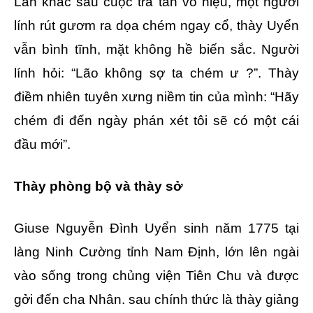
Lần khác sau cuộc tra tấn vô hiệu, một người
lính rút gươm ra dọa chém ngay cổ, thày Uyển
vẫn bình tĩnh, mặt không hề biến sắc. Người
lính hỏi: “Lão không sợ ta chém ư ?”. Thày
điềm nhiên tuyên xưng niềm tin của mình: “Hãy
chém đi đến ngày phán xét tôi sẽ có một cái
đầu mới”.
Thày phòng bộ và thày sở
Giuse Nguyễn Đình Uyển sinh năm 1775 tại
làng Ninh Cường tỉnh Nam Định, lớn lên ngài
vào sống trong chủng viện Tiên Chu và được
gởi đến cha Nhân. sau chính thức là thày giảng