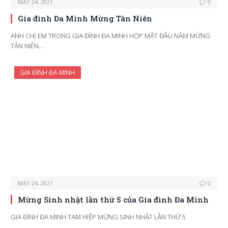
MAY 24, 2021
0
Gia đình Đa Minh Mừng Tân Niên
ANH CHỊ EM TRONG GIA ĐÌNH ĐA MINH HỌP MẶT ĐẦU NĂM MỪNG
TÂN NIÊN…
GIA ĐÌNH ĐA MINH
MAY 24, 2021
0
Mừng Sinh nhật lần thứ 5 của Gia đình Đa Minh
GIA ĐÌNH ĐA MINH TAM HIỆP MỪNG SINH NHẬT LẦN THỨ 5