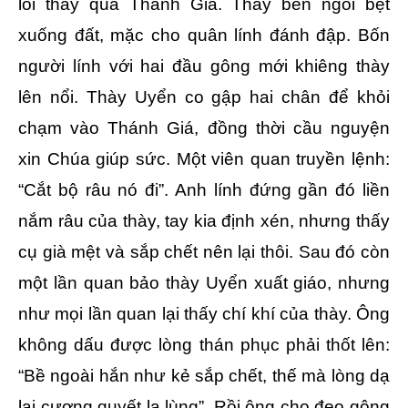
lôi thày qua Thánh Giá. Thày bèn ngồi bệt
xuống đất, mặc cho quân lính đánh đập. Bốn
người lính với hai đầu gông mới khiêng thày
lên nổi. Thày Uyển co gập hai chân để khỏi
chạm vào Thánh Giá, đồng thời cầu nguyện
xin Chúa giúp sức. Một viên quan truyền lệnh:
“Cắt bộ râu nó đi”. Anh lính đứng gần đó liền
nắm râu của thày, tay kia định xén, nhưng thấy
cụ già mệt và sắp chết nên lại thôi. Sau đó còn
một lần quan bảo thày Uyển xuất giáo, nhưng
như mọi lần quan lại thấy chí khí của thày. Ông
không dấu được lòng thán phục phải thốt lên:
“Bề ngoài hắn như kẻ sắp chết, thế mà lòng dạ
lại cương quyết lạ lùng”. Rồi ông cho đeo gông