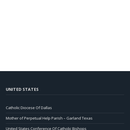
UNITED STATES
Catholic Diocese Of Dallas
Mother of Perpetual Help Parish – Garland Texas
United States Conference Of Catholic Bishops