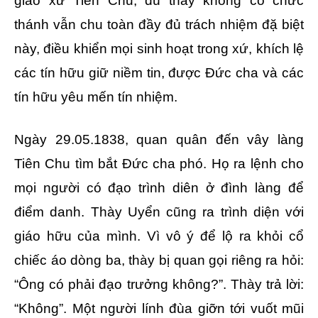
giáo xứ Tiên Chu, dù thày không có chức
thánh vẫn chu toàn đầy đủ trách nhiệm đặ biệt
này, điều khiển mọi sinh hoạt trong xứ, khích lệ
các tín hữu giữ niềm tin, được Đức cha và các
tín hữu yêu mến tín nhiệm.
Ngày 29.05.1838, quan quân đến vây làng
Tiên Chu tìm bắt Đức cha phó. Họ ra lệnh cho
mọi người có đạo trình diên ở đình làng để
điểm danh. Thày Uyển cũng ra trình diện với
giáo hữu của mình. Vì vô ý để lộ ra khỏi cổ
chiếc áo dòng ba, thày bị quan gọi riêng ra hỏi:
“Ông có phải đạo trưởng không?”. Thày trả lời:
“Không”. Một người lính đùa giỡn tới vuốt mũi