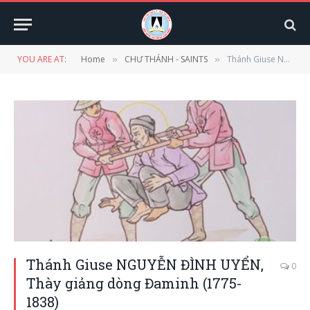
YOU ARE AT:
Home
CHƯ THÁNH - SAINTS
Thánh Giuse NGUYỄN ĐÌNH UYỂN, Thày giảng dòng Đaminh (1775-1838)
»
»
Thánh Giuse NGUYỄN ĐÌNH UYỂN,
0
Thày giảng dòng Đaminh (1775-
1838)