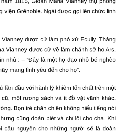
8 năm 1815, Gioan Maria Vianney thụ phong
 viện Grênoble. Ngài được gọi lên chức linh
a Vianney được cử làm phó xứ Ecully. Tháng
ha Vianney được cử về làm chánh sở họ Ars.
ắn nhủ : – “Đây là một họ đạo nhỏ bé nghèo
hãy mang tình yêu đến cho họ”.
lần đầu với hành lý khiêm tốn chất trên một
 cũ, một rương sách và ít đồ vặt vãnh khác.
ờng. Bọn trẻ chăn chiên không hiểu tiếng nói
ưng cũng đoán biết và chỉ lối cho cha. Khi
gối cầu nguyện cho những người sẽ là đoàn