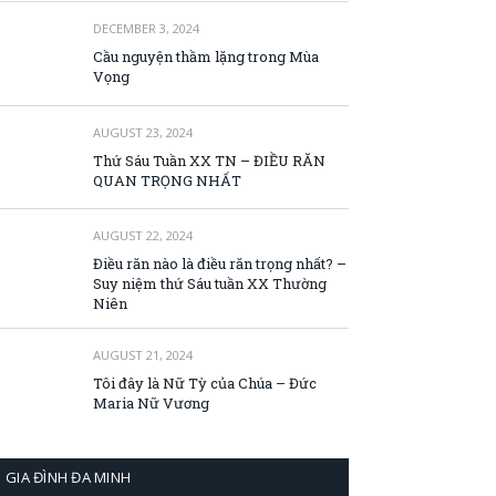
DECEMBER 3, 2024
Cầu nguyện thầm lặng trong Mùa
Vọng
AUGUST 23, 2024
Thứ Sáu Tuần XX TN – ĐIỀU RĂN
QUAN TRỌNG NHẤT
AUGUST 22, 2024
Điều răn nào là điều răn trọng nhất? –
Suy niệm thứ Sáu tuần XX Thường
Niên
AUGUST 21, 2024
Tôi đây là Nữ Tỳ của Chúa – Đức
Maria Nữ Vương
GIA ĐÌNH ĐA MINH