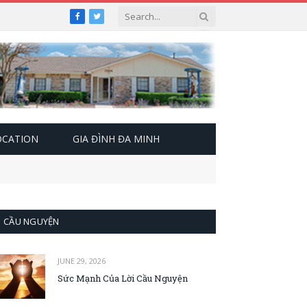
Facebook
Twitter
OCATION
GIA ĐÌNH ĐA MINH
CẦU NGUYỆN
JUNE 29, 2026
Sức Mạnh Của Lời Cầu Nguyện