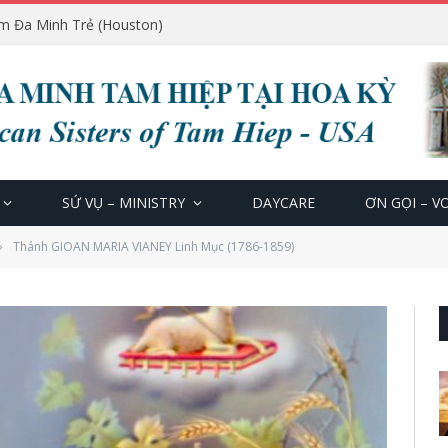
m Đa Minh Trẻ (Houston)
SỨ VỤ – MINISTRY
DAYCARE
ƠN GỌI – V
Thánh GIOAN MARIA VIANEY Linh Mục (1786-1859)
»