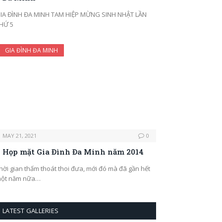
IA ĐÌNH ĐA MINH TAM HIỆP MỪNG SINH NHẬT LẦN
HỨ 5
GIA ĐÌNH ĐA MINH
MAY 21, 2021
0
Họp mặt Gia Đình Đa Minh năm 2014
hời gian thấm thoát thoi đưa, mới đó mà đã gần hết
ột năm nữa…
LATEST GALLERIES