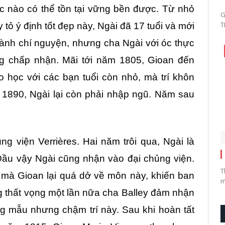
ức nào có thể tồn tại vững bền được. Từ nhỏ
G
T
tỏ ý định tốt đẹp này, Ngài đã 17 tuổi và mới
hành chí nguyện, nhưng cha Ngài với óc thực
ng chấp nhận. Mãi tới năm 1805, Gioan đến
o học với các bạn tuổi còn nhỏ, mà trí khôn
m 1890, Ngài lại còn phải nhập ngũ. Năm sau
g viện Verrières. Hai năm trôi qua, Ngài là
Dầu vậy Ngài cũng nhận vào đại chủng viện.
T
, mà Gioan lại quá dở về môn này, khiến ban
m
g thất vọng một lần nữa cha Balley đảm nhận
g mẫu nhưng chậm trí này. Sau khi hoàn tất