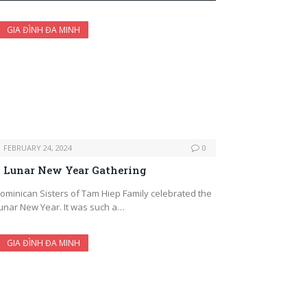
GIA ĐÌNH ĐA MINH
FEBRUARY 24, 2024
0
Lunar New Year Gathering
ominican Sisters of Tam Hiep Family celebrated the
unar New Year. It was such a…
GIA ĐÌNH ĐA MINH