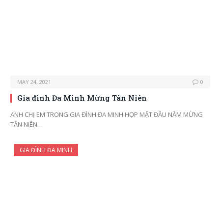
MAY 24, 2021
0
Gia đình Đa Minh Mừng Tân Niên
ANH CHỊ EM TRONG GIA ĐÌNH ĐA MINH HỌP MẶT ĐẦU NĂM MỪNG
TÂN NIÊN…
GIA ĐÌNH ĐA MINH