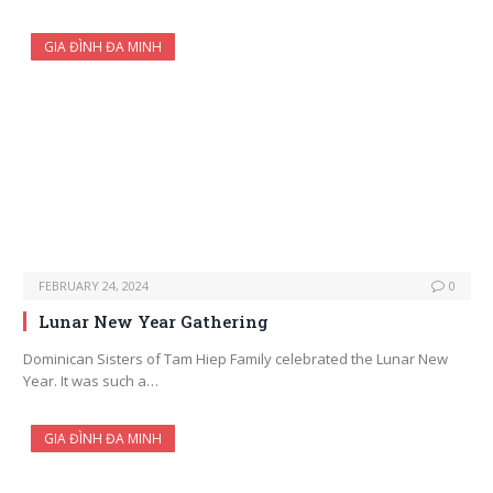
GIA ĐÌNH ĐA MINH
FEBRUARY 24, 2024
0
Lunar New Year Gathering
Dominican Sisters of Tam Hiep Family celebrated the Lunar New
Year. It was such a…
GIA ĐÌNH ĐA MINH