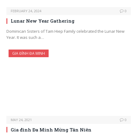
FEBRUARY 24, 2024
0
Lunar New Year Gathering
Dominican Sisters of Tam Hiep Family celebrated the Lunar New
Year. It was such a…
GIA ĐÌNH ĐA MINH
MAY 24, 2021
0
Gia đình Đa Minh Mừng Tân Niên