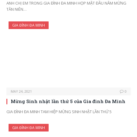
ANH CHỊ EM TRONG GIA ĐÌNH ĐA MINH HỌP MẶT ĐẦU NĂM MỪNG
TÂN NIÊN…
GIA ĐÌNH ĐA MINH
MAY 24, 2021
0
Mừng Sinh nhật lần thứ 5 của Gia đình Đa Minh
GIA ĐÌNH ĐA MINH TAM HIỆP MỪNG SINH NHẬT LẦN THỨ 5
GIA ĐÌNH ĐA MINH