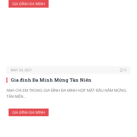
GIA ĐÌNH ĐA MINH
MAY 24, 2021
0
Gia đình Đa Minh Mừng Tân Niên
ANH CHỊ EM TRONG GIA ĐÌNH ĐA MINH HỌP MẶT ĐẦU NĂM MỪNG
TÂN NIÊN…
GIA ĐÌNH ĐA MINH