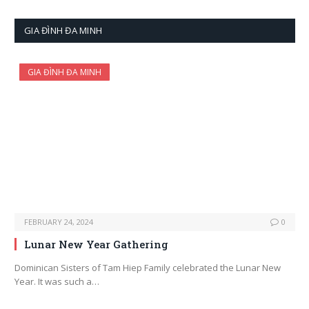
GIA ĐÌNH ĐA MINH
GIA ĐÌNH ĐA MINH
FEBRUARY 24, 2024
0
Lunar New Year Gathering
Dominican Sisters of Tam Hiep Family celebrated the Lunar New
Year. It was such a…