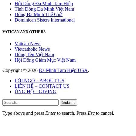
Hội Dòng Đa Minh Tam Hiệp
Tỉnh Dòng Đa Minh Việt Nam
Dòng Đa Minh Thế Giới
Dominican Sisters International
VATICAN AND OTHERS
Vatican News
Vietcatholic News
Dòng Tên Việt Nam
Hội Đồng Giám Mục Việt Nam
Copyright © 2026
Đa Minh Tam Hiệp USA
.
LỜI NGỎ – ABOUT US
LIÊN HỆ – CONTACT US
ỦNG HỘ – GIVING
Submit
Type above and press
Enter
to search. Press
Esc
to cancel.