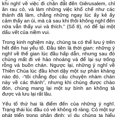
khi nghĩ về việc đi chân đất đến Giêrusalem, chỉ
ăn rau cỏ, và làm những việc khổ chế như các
thánh đã làm, chẳng những ngay lúc ấy kẻ ấy
cảm thấy an ủi, mà cả sau khi thôi không nghĩ đến
nữa vẫn thấy vui và thích.” (Số 8), nó để lại một
dấu vết của niềm vui.
Trong kinh nghiệm này, chúng ta có thể lưu ý trên
hết đến hai yếu tố. Đầu tiên là thời gian: những ý
nghĩ về thế gian lúc đầu hấp dẫn, nhưng sau đó
chúng mất đi vẻ hào nhoáng và để lại sự trống
rỗng và buồn chán. Ngược lại, những ý nghĩ về
Thiên Chúa lúc đầu khơi dậy một sự phản kháng
nào đó, -“tôi chẳng đọc câu chuyện nhàm chán
này về các thánh”, nhưng khi chúng được chào
đón, chúng mang lại một sự bình an không tả
được và lưu lại rất lâu.
Yếu tố thứ hai là điểm đến của những ý nghĩ.
Trạng thái lúc đầu có vẻ không rõ ràng. Có một sự
phát triển trong phân định: ví dụ chúng ta hiểu