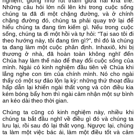
nghiệm, giống như rút thăm giữa hai khả thể.
Những câu hỏi lớn nổi lên khi trong cuộc sống
chúng ta đã đi một chặng đường, và ở chính
chặng đường đó, chúng ta phải quay trở lại để
hiểu chúng ta đang tìm kiếm gì. Nếu trong cuộc
sống, chúng ta đi một hồi và tự hỏi: “Tại sao tôi đi
theo hướng này, tôi đang tìm gì?”, thì đó là chúng
ta đang làm một cuộc phân định. Inhaxiô, khi bị
thương ở nhà, đã hoàn toàn không nghĩ đến
Chúa hay làm thế nào để thay đổi cuộc sống của
mình. Ngài có kinh nghiệm đầu tiên về Chúa khi
lắng nghe con tim của chính mình. Nó cho ngài
thấy có một sự đảo lộn lạ kỳ: những thứ thoạt đầu
hấp dẫn lại khiến ngài thất vọng và còn điều kia
kém bóng bẩy hơn thì ngài cảm nhận một sự bình
an kéo dài theo thời gian.
Chúng ta cũng có kinh nghiệm này, nhiều khi
chúng ta bắt đầu nghĩ về điều gì đó và chúng ta
lưu lại, rồi sau đó lại thất vọng. Ngược lại, chúng
ta làm một việc bác ái, làm một điều tốt và cảm