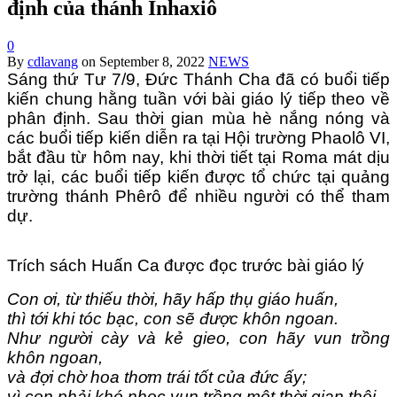
định của thánh Inhaxiô
0
By
cdlavang
on
September 8, 2022
NEWS
Sáng thứ Tư 7/9, Đức Thánh Cha đã có buổi tiếp
kiến chung hằng tuần với bài giáo lý tiếp theo về
phân định. Sau thời gian mùa hè nắng nóng và
các buổi tiếp kiến diễn ra tại Hội trường Phaolô VI,
bắt đầu từ hôm nay, khi thời tiết tại Roma mát dịu
trở lại, các buổi tiếp kiến được tổ chức tại quảng
trường thánh Phêrô để nhiều người có thể tham
dự.
Trích sách Huấn Ca được đọc trước bài giáo lý
Con ơi, từ thiếu thời, hãy hấp thụ giáo huấn,
thì tới khi tóc bạc, con sẽ được khôn ngoan.
Như người cày và kẻ gieo, con hãy vun trồng
khôn ngoan,
và đợi chờ hoa thơm trái tốt của đức ấy;
vì con phải khó nhọc vun trồng một thời gian thôi,