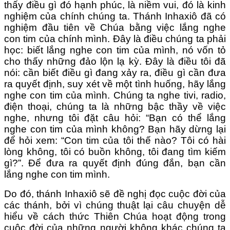
thấy điều gì đó hạnh phúc, là niềm vui, đó là kinh
nghiệm của chính chúng ta. Thánh Inhaxiô đã có
nghiệm đầu tiên về Chúa bằng việc lắng nghe
con tim của chính mình. Đây là điều chúng ta phải
học: biết lắng nghe con tim của mình, nó vốn tỏ
cho thấy những đảo lộn lạ kỳ. Đây là điều tôi đã
nói: cần biết điều gì đang xảy ra, điều gì cần đưa
ra quyết định, suy xét về một tình huống, hãy lắng
nghe con tim của mình. Chúng ta nghe tivi, radio,
điện thoại, chúng ta là những bậc thầy về việc
nghe, nhưng tôi đặt câu hỏi: “Bạn có thể lắng
nghe con tim của mình không? Bạn hãy dừng lại
để hỏi xem: “Con tim của tôi thế nào? Tôi có hài
lòng không, tôi có buồn không, tôi đang tìm kiếm
gì?”. Để đưa ra quyết định đúng đắn, bạn cần
lắng nghe con tim mình.
Do đó, thánh Inhaxiô sẽ đề nghị đọc cuộc đời của
các thánh, bởi vì chúng thuật lại câu chuyện dễ
hiểu về cách thức Thiên Chúa hoạt động trong
cuộc đời của những người không khác chúng ta