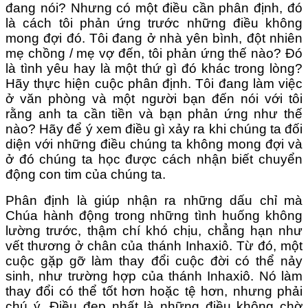
đang nói? Nhưng có một điều cần phân định, đó
là cách tôi phản ứng trước những điều không
mong đợi đó. Tôi đang ở nhà yên bình, đột nhiên
mẹ chồng / mẹ vợ đến, tôi phản ứng thế nào? Đó
là tình yêu hay là một thứ gì đó khác trong lòng?
Hãy thực hiện cuộc phân định. Tôi đang làm việc
ở văn phòng và một người bạn đến nói với tôi
rằng anh ta cần tiền và bạn phản ứng như thế
nào? Hãy để ý xem điều gì xảy ra khi chúng ta đối
diện với những điều chúng ta không mong đợi và
ở đó chúng ta học được cách nhận biết chuyển
động con tim của chúng ta.
Phân định là giúp nhận ra những dấu chỉ mà
Chúa hành động trong những tình huống không
lường trước, thậm chí khó chịu, chẳng hạn như
vết thương ở chân của thánh Inhaxiô. Từ đó, một
cuộc gặp gỡ làm thay đổi cuộc đời có thể nảy
sinh, như trường hợp của thánh Inhaxiô. Nó làm
thay đổi có thể tốt hơn hoặc tệ hơn, nhưng phải
chú ý. Điều đẹp nhất là những điều không chờ