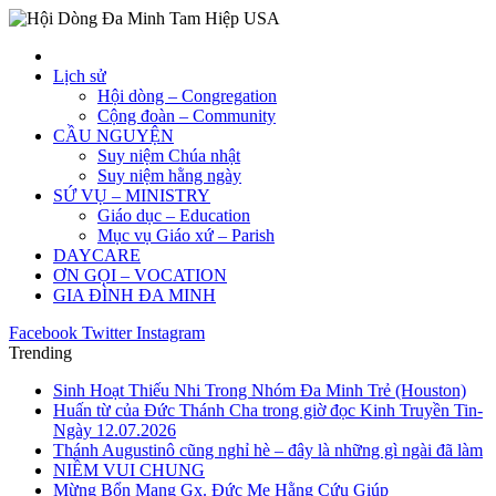
Lịch sử
Hội dòng – Congregation
Cộng đoàn – Community
CẦU NGUYỆN
Suy niệm Chúa nhật
Suy niệm hằng ngày
SỨ VỤ – MINISTRY
Giáo dục – Education
Mục vụ Giáo xứ – Parish
DAYCARE
ƠN GỌI – VOCATION
GIA ĐÌNH ĐA MINH
Facebook
Twitter
Instagram
Trending
Sinh Hoạt Thiếu Nhi Trong Nhóm Đa Minh Trẻ (Houston)
Huấn từ của Đức Thánh Cha trong giờ đọc Kinh Truyền Tin-
Ngày 12.07.2026
Thánh Augustinô cũng nghỉ hè – đây là những gì ngài đã làm
NIỀM VUI CHUNG
Mừng Bổn Mạng Gx. Đức Mẹ Hằng Cứu Giúp