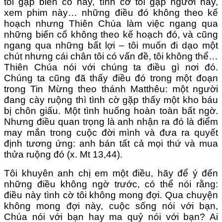
tôi gặp biến cố này, tình cờ tôi gặp người này,
xem phim này… những điều đó không theo kế
hoạch nhưng Thiên Chúa làm việc ngang qua
những biến cố không theo kế hoạch đó, và cũng
ngang qua những bất lợi – tôi muốn đi dạo một
chút nhưng cái chân tôi có vấn đề, tôi không thể…
Thiên Chúa nói với chúng ta điều gì nơi đó.
Chúng ta cũng đã thấy điều đó trong một đoạn
trong Tin Mừng theo thánh Matthêu: một người
đang cày ruộng thì tình cờ gặp thấy một kho báu
bị chôn giấu. Một tình huống hoàn toàn bất ngờ.
Nhưng điều quan trọng là anh nhận ra đó là điểm
may mắn trong cuộc đời mình và đưa ra quyết
định tương ứng: anh bán tất cả mọi thứ và mua
thửa ruộng đó (x. Mt 13,44).
Tôi khuyên anh chị em một điều, hãy để ý đến
những điều không ngờ trước, có thể nói rằng:
điều này tình cờ tôi không mong đợi. Qua chuyện
không mong đợi này, cuộc sống nói với bạn,
Chúa nói với bạn hay ma quỷ nói với bạn? Ai