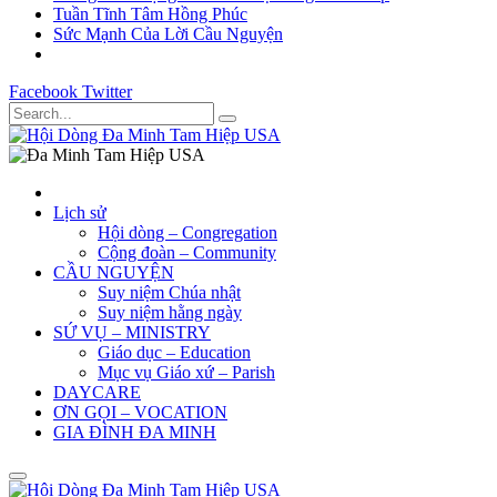
Tuần Tĩnh Tâm Hồng Phúc
Sức Mạnh Của Lời Cầu Nguyện
Facebook
Twitter
Lịch sử
Hội dòng – Congregation
Cộng đoàn – Community
CẦU NGUYỆN
Suy niệm Chúa nhật
Suy niệm hằng ngày
SỨ VỤ – MINISTRY
Giáo dục – Education
Mục vụ Giáo xứ – Parish
DAYCARE
ƠN GỌI – VOCATION
GIA ĐÌNH ĐA MINH