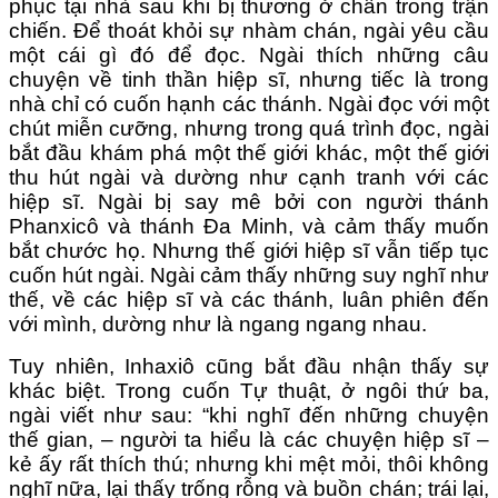
phục tại nhà sau khi bị thương ở chân trong trận
chiến. Để thoát khỏi sự nhàm chán, ngài yêu cầu
một cái gì đó để đọc. Ngài thích những câu
chuyện về tinh thần hiệp sĩ, nhưng tiếc là trong
nhà chỉ có cuốn hạnh các thánh. Ngài đọc với một
chút miễn cưỡng, nhưng trong quá trình đọc, ngài
bắt đầu khám phá một thế giới khác, một thế giới
thu hút ngài và dường như cạnh tranh với các
hiệp sĩ. Ngài bị say mê bởi con người thánh
Phanxicô và thánh Đa Minh, và cảm thấy muốn
bắt chước họ. Nhưng thế giới hiệp sĩ vẫn tiếp tục
cuốn hút ngài. Ngài cảm thấy những suy nghĩ như
thế, về các hiệp sĩ và các thánh, luân phiên đến
với mình, dường như là ngang ngang nhau.
Tuy nhiên, Inhaxiô cũng bắt đầu nhận thấy sự
khác biệt. Trong cuốn Tự thuật, ở ngôi thứ ba,
ngài viết như sau: “khi nghĩ đến những chuyện
thế gian, – người ta hiểu là các chuyện hiệp sĩ –
kẻ ấy rất thích thú; nhưng khi mệt mỏi, thôi không
nghĩ nữa, lại thấy trống rỗng và buồn chán; trái lại,