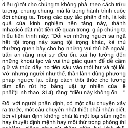
điều gì tốt cho chúng ta không phải theo cách trừu
tượng, chung chung, mà là trong hành trình cuộc
đời chúng ta. Trong các quy tắc phân định, là kết
quả của kinh nghiệm nền tảng này, thánh
Inhaxicô đặt một tiền đề quan trọng, giúp chúng ta
hiểu tiến trình này: “Đối với những người sa ngã
hết tội trọng này sang tội trọng khác, kẻ thù
thường quen bày cho họ những vui thú bề ngoài,
trấn an rằng mọi sự đều ổn, xui họ tưởng đến
những khoái lạc và vui thú giác quan để dễ cầm
giữ và thúc đẩy họ tiến sâu vào thói hư và tội lỗi.
Với những người như thế, thần lành dùng phương
pháp ngược lại, bằng cách thôi thúc cho lương
tâm cắn rứt họ bằng luật tự nhiên của lẽ
phải”(Linh thao, 314), rằng: “điều này không ổn…”
Đối với người phân định, có một câu chuyện xảy
ra trước, một câu chuyện nhất thiết phải nhận biết,
bởi vì phân định không phải là một loại sấm ngôn
hay thuyết định mệnh hay một thứ trong phòng thí