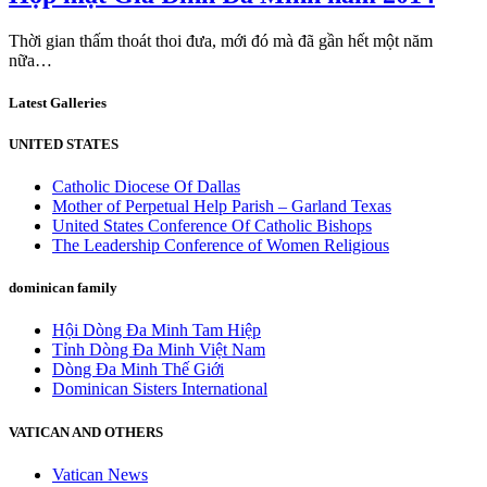
Thời gian thấm thoát thoi đưa, mới đó mà đã gần hết một năm
nữa…
Latest Galleries
UNITED STATES
Catholic Diocese Of Dallas
Mother of Perpetual Help Parish – Garland Texas
United States Conference Of Catholic Bishops
The Leadership Conference of Women Religious
dominican family
Hội Dòng Đa Minh Tam Hiệp
Tỉnh Dòng Đa Minh Việt Nam
Dòng Đa Minh Thế Giới
Dominican Sisters International
VATICAN AND OTHERS
Vatican News