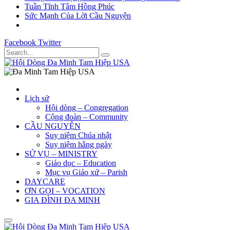
Tuần Tĩnh Tâm Hồng Phúc
Sức Mạnh Của Lời Cầu Nguyện
Facebook
Twitter
Lịch sử
Hội dòng – Congregation
Cộng đoàn – Community
CẦU NGUYỆN
Suy niệm Chúa nhật
Suy niệm hằng ngày
SỨ VỤ – MINISTRY
Giáo dục – Education
Mục vụ Giáo xứ – Parish
DAYCARE
ƠN GỌI – VOCATION
GIA ĐÌNH ĐA MINH