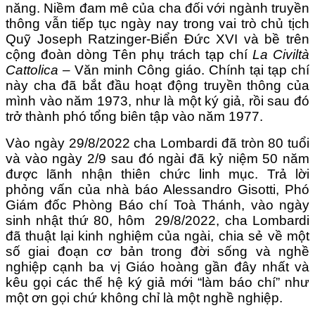
năng. Niềm đam mê của cha đối với ngành truyền
thông vẫn tiếp tục ngày nay trong vai trò chủ tịch
Quỹ Joseph Ratzinger-Biển Đức XVI và bề trên
cộng đoàn dòng Tên phụ trách tạp chí
La Civiltà
Cattolica –
Văn minh Công giáo. Chính tại tạp chí
này cha đã bắt đầu hoạt động truyền thông của
mình vào năm 1973, như là một ký giả, rồi sau đó
trở thành phó tổng biên tập vào năm 1977.
Vào ngày 29/8/2022 cha Lombardi đã tròn 80 tuổi
và vào ngày 2/9 sau đó ngài đã kỷ niệm 50 năm
được lãnh nhận thiên chức linh mục. Trả lời
phỏng vấn của nhà báo Alessandro Gisotti, Phó
Giám đốc Phòng Báo chí Toà Thánh, vào ngày
sinh nhật thứ 80, hôm 29/8/2022, cha Lombardi
đã thuật lại kinh nghiệm của ngài, chia sẻ về một
số giai đoạn cơ bản trong đời sống và nghề
nghiệp cạnh ba vị Giáo hoàng gần đây nhất và
kêu gọi các thế hệ ký giả mới “làm báo chí” như
một ơn gọi chứ không chỉ là một nghề nghiệp.