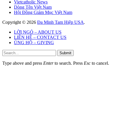
Vietcatholic News
Dòng Tên Việt Nam
Hội Đồng Giám Mục Việt Nam
Copyright © 2026
Đa Minh Tam Hiệp USA
.
LỜI NGỎ – ABOUT US
LIÊN HỆ – CONTACT US
ỦNG HỘ – GIVING
Submit
Type above and press
Enter
to search. Press
Esc
to cancel.