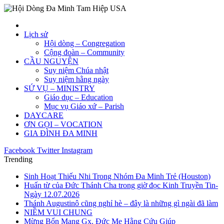
Lịch sử
Hội dòng – Congregation
Cộng đoàn – Community
CẦU NGUYỆN
Suy niệm Chúa nhật
Suy niệm hằng ngày
SỨ VỤ – MINISTRY
Giáo dục – Education
Mục vụ Giáo xứ – Parish
DAYCARE
ƠN GỌI – VOCATION
GIA ĐÌNH ĐA MINH
Facebook
Twitter
Instagram
Trending
Sinh Hoạt Thiếu Nhi Trong Nhóm Đa Minh Trẻ (Houston)
Huấn từ của Đức Thánh Cha trong giờ đọc Kinh Truyền Tin-
Ngày 12.07.2026
Thánh Augustinô cũng nghỉ hè – đây là những gì ngài đã làm
NIỀM VUI CHUNG
Mừng Bổn Mạng Gx. Đức Mẹ Hằng Cứu Giúp