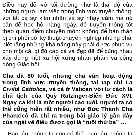
Điều này đối với tôi dường như là thái độ của
những người làm việc trong lĩnh vực truyền thông,
với tất cả sự kiên nhẫn và sự nhạy cảm mà nó
cần để học hỏi hàng ngày, để truyền thông tốt
theo quan điểm chuyên môn: không để bản thân
bị chi phối bởi kỹ thuật-chuyên nghiệp nhưng phải
biết rằng những khả năng này phải được phục vụ
cho một cái gì đó cao cả và đẹp đẽ để cùng nhau
xây dựng một xã hội xứng nhân phẩm và cộng
đồng Giáo hội.
Cha đã 80 tuổi, nhưng cha vẫn hoạt động
trong lĩnh vực truyền thông, tại tạp chí
La
Civiltà Cattolica
, và cả ở Vatican với tư cách là
chủ tịch của Quỹ Ratzinger-Biển Đức XVI.
Ngay cả khi là một người cao tuổi, người ta có
thể cống hiến rất nhiều, như Đức Thánh Cha
Phanxicô đã chỉ ra trong bài giáo lý gần đây
của ngài về điều được gọi là “tuổi thứ ba” …
– Bao lâu chúng ta còn có thể, bao lâu chúng ta