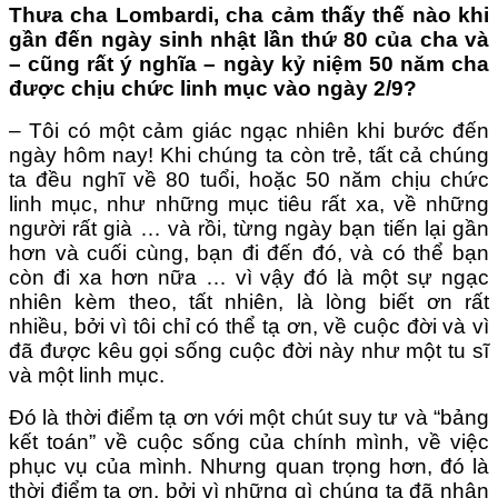
Thưa cha Lombardi, cha cảm thấy thế nào khi
gần đến ngày sinh nhật lần thứ 80 của cha và
– cũng rất ý nghĩa – ngày kỷ niệm 50 năm cha
được chịu chức linh mục vào ngày 2/9?
– Tôi có một cảm giác ngạc nhiên khi bước đến
ngày hôm nay! Khi chúng ta còn trẻ, tất cả chúng
ta đều nghĩ về 80 tuổi, hoặc 50 năm chịu chức
linh mục, như những mục tiêu rất xa, về những
người rất già … và rồi, từng ngày bạn tiến lại gần
hơn và cuối cùng, bạn đi đến đó, và có thể bạn
còn đi xa hơn nữa … vì vậy đó là một sự ngạc
nhiên kèm theo, tất nhiên, là lòng biết ơn rất
nhiều, bởi vì tôi chỉ có thể tạ ơn, về cuộc đời và vì
đã được kêu gọi sống cuộc đời này như một tu sĩ
và một linh mục.
Đó là thời điểm tạ ơn với một chút suy tư và “bảng
kết toán” về cuộc sống của chính mình, về việc
phục vụ của mình. Nhưng quan trọng hơn, đó là
thời điểm tạ ơn, bởi vì những gì chúng ta đã nhận