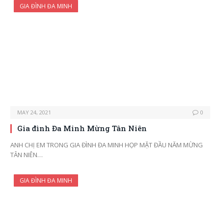
GIA ĐÌNH ĐA MINH
MAY 24, 2021
0
Gia đình Đa Minh Mừng Tân Niên
ANH CHỊ EM TRONG GIA ĐÌNH ĐA MINH HỌP MẶT ĐẦU NĂM MỪNG
TÂN NIÊN…
GIA ĐÌNH ĐA MINH