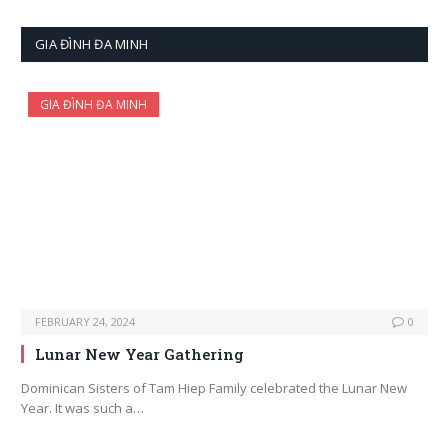
GIA ĐÌNH ĐA MINH
GIA ĐÌNH ĐA MINH
FEBRUARY 24, 2024
0
Lunar New Year Gathering
Dominican Sisters of Tam Hiep Family celebrated the Lunar New
Year. It was such a…