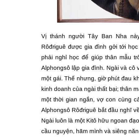
Vị thánh người Tây Ban Nha này
Rôđriguê được gia đình gởi tới học 
phải nghỉ học để giúp thân mẫu tr
Alphongsô lập gia đình. Ngài và cô 
một gái. Thế nhưng, giờ phút đau kh
kinh doanh của ngài thất bại; thân 
một thời gian ngắn, vợ con cùng c
Alphongsô Rôđriguê bắt đầu nghĩ về
Ngài luôn là một Kitô hữu ngoan đạo
cầu nguyện, hãm mình và siêng năng