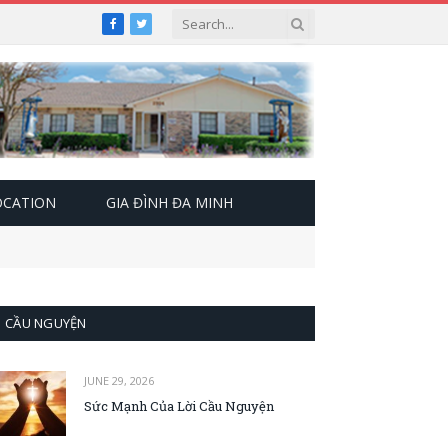
Facebook
Twitter
OCATION
GIA ĐÌNH ĐA MINH
CẦU NGUYỆN
JUNE 29, 2026
Sức Mạnh Của Lời Cầu Nguyện