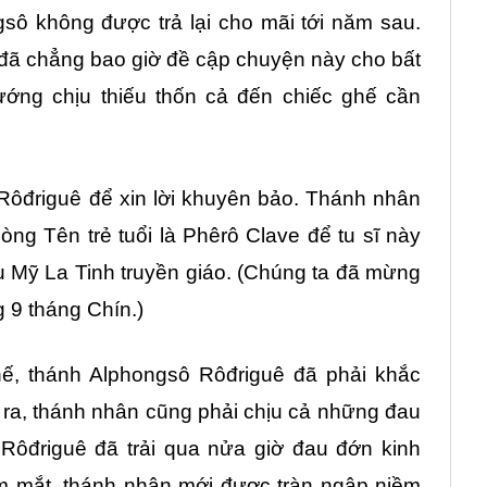
sô không được trả lại cho mãi tới năm sau.
đã chẳng bao giờ đề cập chuyện này cho bất
ướng chịu thiếu thốn cả đến chiếc ghế cần
Rôđriguê để xin lời khuyên bảo. Thánh nhân
ng Tên trẻ tuổi là Phêrô Clave để tu sĩ này
 Mỹ La Tinh truyền giáo. (Chúng ta đã mừng
 9 tháng Chín.)
thế, thánh Alphongsô Rôđriguê đã phải khắc
ra, thánh nhân cũng phải chịu cả những đau
 Rôđriguê đã trải qua nửa giờ đau đớn kinh
m mắt, thánh nhân mới được tràn ngập niềm