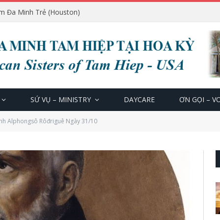
m Đa Minh Trẻ (Houston)
SỨ VỤ – MINISTRY
DAYCARE
ƠN GỌI – V
nh Alphongsô Rôđriguê Ngày 31/10