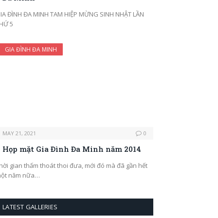
IA ĐÌNH ĐA MINH TAM HIỆP MỪNG SINH NHẬT LẦN
HỨ 5
GIA ĐÌNH ĐA MINH
MAY 21, 2021
0
Họp mặt Gia Đình Đa Minh năm 2014
hời gian thấm thoát thoi đưa, mới đó mà đã gần hết
ột năm nữa…
LATEST GALLERIES