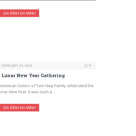
GIA ĐÌNH ĐA MINH
FEBRUARY 24, 2024
0
Lunar New Year Gathering
ominican Sisters of Tam Hiep Family celebrated the
unar New Year. It was such a…
GIA ĐÌNH ĐA MINH