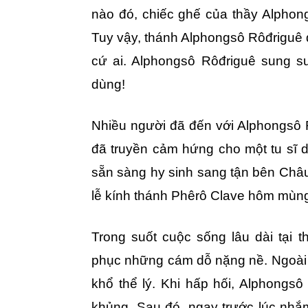
nào đó, chiếc ghế của thầy Alphong
Tuy vậy, thánh Alphongsô Rôđriguê 
cứ ai. Alphongsô Rôđriguê sung s
dùng!
Nhiều người đã đến với Alphongsô 
đã truyền cảm hứng cho một tu sĩ dò
sẵn sàng hy sinh sang tận bên Châu
lễ kính thánh Phêrô Clave hôm mùng
Trong suốt cuộc sống lâu dài tại 
phục những cám dỗ nặng nề. Ngoài 
khổ thể lý. Khi hấp hối, Alphongsô
khủng. Sau đó, ngay trước lúc nhắ