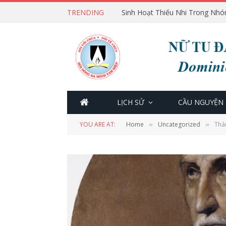
TRENDING
Sinh Hoạt Thiếu Nhi Trong Nhó
LỊCH SỬ
CẦU NGUYỆN
YOU ARE AT:
Home
Uncategorized
Thá
»
»