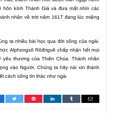
uê hôn kính Thánh Giá và đưa mắt nhìn các
hánh nhân về trời năm 1617 đang lúc miệng
g ta nhiều bài học qua đời sống của ngài.
 thức Alphongsô Rôđriguê chấp nhận hết mọi
ay yêu thương của Thiên Chúa. Thánh nhân
ọng vào Người. Chúng ta hãy nài xin thánh
ết cách sống tín thác như ngà
i.
cebook
Twitter
Pinterest
LinkedIn
Tumblr
Email