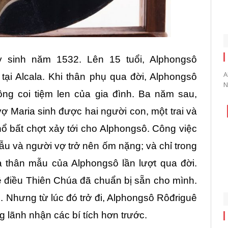
 sinh năm 1532. Lên 15 tuổi, Alphongsô
A
tại Alcala. Khi thân phụ qua đời, Alphongsô
N
ông coi tiệm len của gia đình. Ba năm sau,
vợ Maria sinh được hai người con, một trai và
ổ bất chợt xảy tới cho Alphongsô. Công việc
mẫu và người vợ trở nên ốm nặng; và chỉ trong
ả thân mẫu của Alphongsô lần lượt qua đời.
 điều Thiên Chúa đã chuẩn bị sẵn cho mình.
. Nhưng từ lúc đó trở đi, Alphongsô Rôđriguê
 lãnh nhận các bí tích hơn trước.