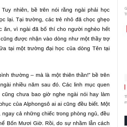
G
Tuy nhiên, bề trên nói rằng ngài phải học
T
ọc lại. Tại trường, các trẻ nhỏ đã chọc ghẹo
c ăn, vì ngài đã bố thí cho người nghèo hết
ô cũng được nhận vào dòng như một thầy trợ
ửa tại một trường đại học của dòng Tên tại
ình thường – mà là một thiên thần!” bề trên
 ngài nhiều năm sau đó. Các linh mục quen
 cũng chưa bao giờ nghe ngài nói hay làm
T
m
n phục của Alphongsô ai ai cũng đều biết. Một
à, ngay cả những chiếc trong phòng ngủ, đều
ể Bốn Mươi Giờ. Rồi, do sự nhầm lẫn cách