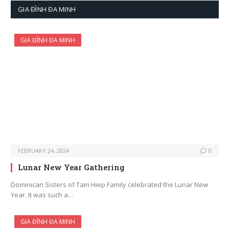
GIA ĐÌNH ĐA MINH
GIA ĐÌNH ĐA MINH
FEBRUARY 24, 2024
0
Lunar New Year Gathering
Dominican Sisters of Tam Hiep Family celebrated the Lunar New
Year. It was such a…
GIA ĐÌNH ĐA MINH