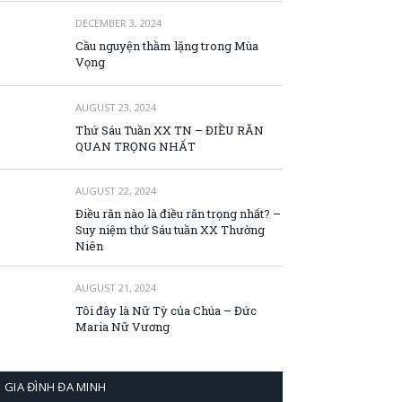
DECEMBER 3, 2024
Cầu nguyện thầm lặng trong Mùa
Vọng
AUGUST 23, 2024
Thứ Sáu Tuần XX TN – ĐIỀU RĂN
QUAN TRỌNG NHẤT
AUGUST 22, 2024
Điều răn nào là điều răn trọng nhất? –
Suy niệm thứ Sáu tuần XX Thường
Niên
AUGUST 21, 2024
Tôi đây là Nữ Tỳ của Chúa – Đức
Maria Nữ Vương
GIA ĐÌNH ĐA MINH