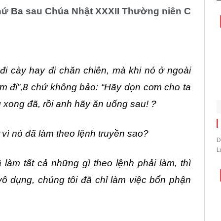
ứ Ba sau Chúa Nhật XXXII Thường niên C
đi cày hay đi chăn chiên, mà khi nó ở ngoài
ơm đi”,8 chứ không bảo: “Hãy dọn cơm cho ta
g xong đã, rồi anh hãy ăn uống sau! ?
ớ vì nó đã làm theo lệnh truyền sao?
D
L
làm tất cả những gì theo lệnh phải làm, thì
vô dụng, chúng tôi đã chỉ làm việc bổn phận