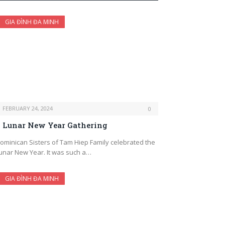
GIA ĐÌNH ĐA MINH
FEBRUARY 24, 2024
0
Lunar New Year Gathering
ominican Sisters of Tam Hiep Family celebrated the
unar New Year. It was such a…
GIA ĐÌNH ĐA MINH