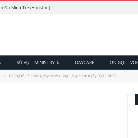
m Đa Minh Trẻ (Houston)
SỨ VỤ – MINISTRY
DAYCARE
ƠN GỌI – VO
S
Chúng tôi là những đầy tớ vô dụng – Suy niệm ngày 08.11.2022
»