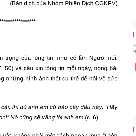
(Bản dịch của Nhóm Phiên Dịch CGKPV)
*****************
A
N
 trọng của lòng tin, như có lần Người nói:
, 50) và cầu xin lòng tin mỗi ngày, trong bài
 những hình ảnh thật cụ thể để nói về sức
 cải, thì dù anh em có bảo cây dâu này: “Hãy
mọc!” Nó cũng sẽ vâng lời anh em
(c. 6).
ự vật, không phải một cách ngoạn mục ở bên