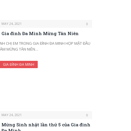
MAY 24, 2021
0
Gia đình Đa Minh Mừng Tân Niên
NH CHỊ EM TRONG GIA ĐÌNH ĐA MINH HỌP MẶT ĐẦU
ĂM MỪNG TÂN NIÊN…
GIA ĐÌNH ĐA MINH
MAY 24, 2021
0
Mừng Sinh nhật lần thứ 5 của Gia đình
Đa Minh