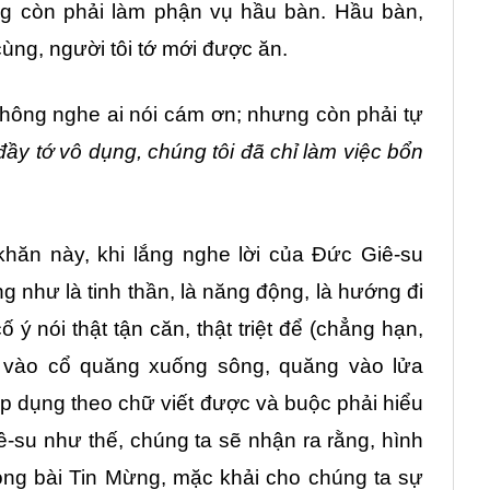
g còn phải làm phận vụ hầu bàn. Hầu bàn,
ùng, người tôi tớ mới được ăn.
không nghe ai nói cám ơn; nhưng còn phải tự
đầy tớ vô dụng, chúng tôi đã chỉ làm việc bổn
hăn này, khi lắng nghe lời của Đức Giê-su
g như là tinh thần, là năng động, là hướng đi
ý nói thật tận căn, thật triệt để (chẳng hạn,
đá vào cổ quăng xuống sông, quăng vào lửa
p dụng theo chữ viết được và buộc phải hiểu
ê-su như thế, chúng ta sẽ nhận ra rằng, hình
ong bài Tin Mừng, mặc khải cho chúng ta sự