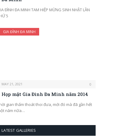
IA ĐÌNH ĐA MINH TAM HIỆP MỪNG SINH NHẬT LẦN
HỨ 5
GIA ĐÌNH ĐA MINH
MAY 21, 2021
0
Họp mặt Gia Đình Đa Minh năm 2014
hời gian thấm thoát thoi đưa, mới đó mà đã gần hết
ột năm nữa…
LATEST GALLERIES