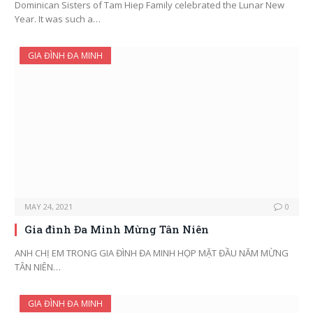
Dominican Sisters of Tam Hiep Family celebrated the Lunar New
Year. It was such a…
GIA ĐÌNH ĐA MINH
MAY 24, 2021
0
Gia đình Đa Minh Mừng Tân Niên
ANH CHỊ EM TRONG GIA ĐÌNH ĐA MINH HỌP MẶT ĐẦU NĂM MỪNG
TÂN NIÊN…
GIA ĐÌNH ĐA MINH