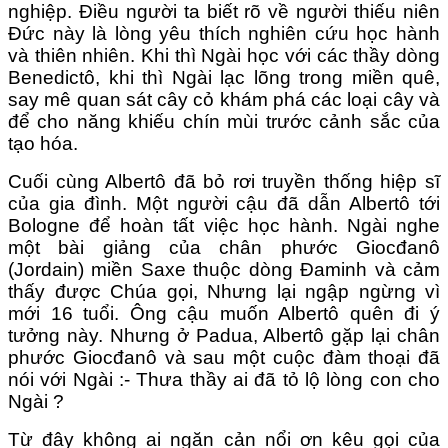
nghiệp. Điều người ta biết rõ về người thiếu niên
Đức này là lòng yêu thích nghiên cứu học hành
và thiên nhiên. Khi thì Ngài học với các thầy dòng
Benedictô, khi thì Ngài lạc lõng trong miền quê,
say mê quan sát cây cỏ khám phá các loại cây và
để cho năng khiếu chín mùi trước cảnh sắc của
tạo hóa.
Cuối cùng Albertô đã bỏ rơi truyền thống hiệp sĩ
của gia đình. Một người cậu đã dẫn Albertô tới
Bologne để hoàn tất việc học hành. Ngài nghe
một bài giảng của chân phước Giocđanô
(Jordain) miền Saxe thuộc dòng Đaminh và cảm
thấy được Chúa gọi, Nhưng lại ngập ngừng vì
mới 16 tuổi. Ông cậu muốn Albertô quên đi ý
tưởng này. Nhưng ở Padua, Albertô gặp lại chân
phước Giocđanô và sau một cuộc đàm thoại đã
nói với Ngài :- Thưa thầy ai đã tỏ lộ lòng con cho
Ngài ?
Từ đây không ai ngăn cản nổi ơn kêu gọi của