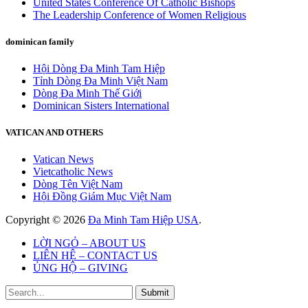
United States Conference Of Catholic Bishops
The Leadership Conference of Women Religious
dominican family
Hội Dòng Đa Minh Tam Hiệp
Tỉnh Dòng Đa Minh Việt Nam
Dòng Đa Minh Thế Giới
Dominican Sisters International
VATICAN AND OTHERS
Vatican News
Vietcatholic News
Dòng Tên Việt Nam
Hội Đồng Giám Mục Việt Nam
Copyright © 2026
Đa Minh Tam Hiệp USA
.
LỜI NGỎ – ABOUT US
LIÊN HỆ – CONTACT US
ỦNG HỘ – GIVING
Submit