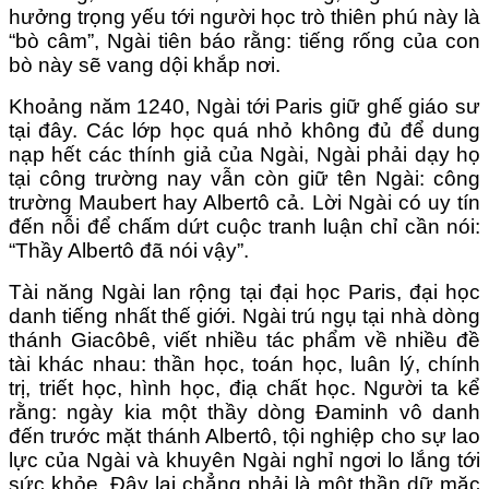
hưởng trọng yếu tới người học trò thiên phú này là
“bò câm”, Ngài tiên báo rằng: tiếng rống của con
bò này sẽ vang dội khắp nơi.
Khoảng năm 1240, Ngài tới Paris giữ ghế giáo sư
tại đây. Các lớp học quá nhỏ không đủ để dung
nạp hết các thính giả của Ngài, Ngài phải dạy họ
tại công trường nay vẫn còn giữ tên Ngài: công
trường Maubert hay Albertô cả. Lời Ngài có uy tín
đến nỗi để chấm dứt cuộc tranh luận chỉ cần nói:
“Thầy Albertô đã nói vậy”.
Tài năng Ngài lan rộng tại đại học Paris, đại học
danh tiếng nhất thế giới. Ngài trú ngụ tại nhà dòng
thánh Giacôbê, viết nhiều tác phẩm về nhiều đề
tài khác nhau: thần học, toán học, luân lý, chính
trị, triết học, hình học, điạ chất học. Người ta kể
rằng: ngày kia một thầy dòng Đaminh vô danh
đến trước mặt thánh Albertô, tội nghiệp cho sự lao
lực của Ngài và khuyên Ngài nghỉ ngơi lo lắng tới
sức khỏe. Đây lại chẳng phải là một thần dữ mặc