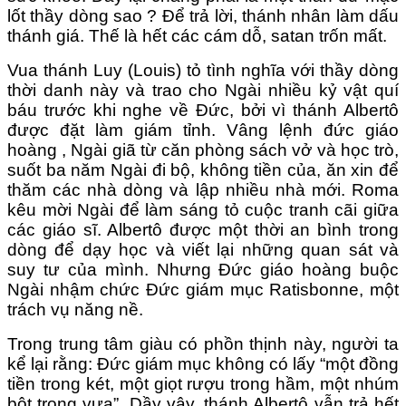
lốt thầy dòng sao ? Để trả lời, thánh nhân làm dấu
thánh giá. Thế là hết các cám dỗ, satan trốn mất.
Vua thánh Luy (Louis) tỏ tình nghĩa với thầy dòng
thời danh này và trao cho Ngài nhiều kỷ vật quí
báu trước khi nghe về Đức, bởi vì thánh Albertô
được đặt làm giám tỉnh. Vâng lệnh đức giáo
hoàng , Ngài giã từ căn phòng sách vở và học trò,
suốt ba năm Ngài đi bộ, không tiền của, ăn xin để
thăm các nhà dòng và lập nhiều nhà mới. Roma
kêu mời Ngài để làm sáng tỏ cuộc tranh cãi giữa
các giáo sĩ. Albertô được một thời an bình trong
dòng để dạy học và viết lại những quan sát và
suy tư của mình. Nhưng Đức giáo hoàng buộc
Ngài nhậm chức Đức giám mục Ratisbonne, một
trách vụ năng nề.
Trong trung tâm giàu có phồn thịnh này, người ta
kể lại rằng: Đức giám mục không có lấy “một đồng
tiền trong két, một giọt rượu trong hầm, một nhúm
bột trong vựa”. Dầy vậy, thánh Albertô vẫn trả hết