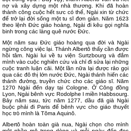
nợ và xây dựng một nhà thương. Khi đã hoàn
thành công cuộc hết sưc có thể, Ngài xin từ chức
để trở lại đời sống một tu sĩ đơn giản. Năm 1623
theo lệnh Đức giáo hoàng, Ngài đi kêu gọi nghĩa
binh trong các làng quê nước Đức.
Một năm sau Đức giáo hoàng qua đời và Ngài
ngừng công việc lại. Thánh Albertô thấy cần được
hồi tâm. Ngài lui về tu viện Surtzbourg và đắm
mình vào cuộc nghiên cứu và chỉ đi sửa lại những
cuộc tranh luận cãi. Một lần nữa lại được rảo gọi
qua các đô thị lớn nước Đức, Ngài thánh hiến các
thánh đường, truyền chức cho các giáo sĩ. Năm
1270 Ngài đến dạy tại Cologne. Ở Công đồng
Lyon, Ngài bênh vực Rodolphe I miền Habbsourg.
Bảy năm sau, tức năm 1277, dầu đã già Ngài
buộc phải đi Paris để bênh vực cho giáo thuyết
học trò mình là Tôma Aquinô.
Albertô hoàn toàn già nua, Ngài chọn cho mình
một phần mộ trong dòng và mỗi ngày đến đọc