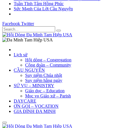
Tuần Tĩnh Tâm Hồng Phúc
Sức Mạnh Của Lời Cầu Nguyện
Facebook
Twitter
Lịch sử
Hội dòng – Congregation
Cộng đoàn – Community
CẦU NGUYỆN
Suy niệm Chúa nhật
Suy niệm hằng ngày
SỨ VỤ – MINISTRY
Giáo dục – Education
Mục vụ Giáo xứ – Parish
DAYCARE
ƠN GỌI – VOCATION
GIA ĐÌNH ĐA MINH