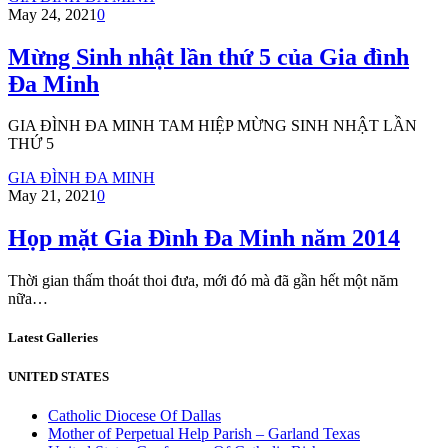
May 24, 2021
0
Mừng Sinh nhật lần thứ 5 của Gia đình
Đa Minh
GIA ĐÌNH ĐA MINH TAM HIỆP MỪNG SINH NHẬT LẦN
THỨ 5
GIA ĐÌNH ĐA MINH
May 21, 2021
0
Họp mặt Gia Đình Đa Minh năm 2014
Thời gian thấm thoát thoi đưa, mới đó mà đã gần hết một năm
nữa…
Latest Galleries
UNITED STATES
Catholic Diocese Of Dallas
Mother of Perpetual Help Parish – Garland Texas