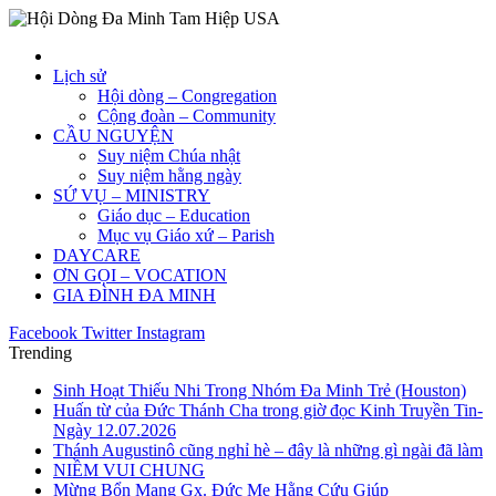
Lịch sử
Hội dòng – Congregation
Cộng đoàn – Community
CẦU NGUYỆN
Suy niệm Chúa nhật
Suy niệm hằng ngày
SỨ VỤ – MINISTRY
Giáo dục – Education
Mục vụ Giáo xứ – Parish
DAYCARE
ƠN GỌI – VOCATION
GIA ĐÌNH ĐA MINH
Facebook
Twitter
Instagram
Trending
Sinh Hoạt Thiếu Nhi Trong Nhóm Đa Minh Trẻ (Houston)
Huấn từ của Đức Thánh Cha trong giờ đọc Kinh Truyền Tin-
Ngày 12.07.2026
Thánh Augustinô cũng nghỉ hè – đây là những gì ngài đã làm
NIỀM VUI CHUNG
Mừng Bổn Mạng Gx. Đức Mẹ Hằng Cứu Giúp