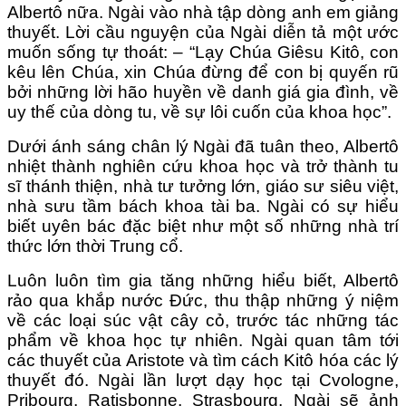
Albertô nữa. Ngài vào nhà tập dòng anh em giảng
thuyết. Lời cầu nguyện của Ngài diễn tả một ước
muốn sống tự thoát: – “Lạy Chúa Giêsu Kitô, con
kêu lên Chúa, xin Chúa đừng để con bị quyến rũ
bởi những lời hão huyền về danh giá gia đình, về
uy thế của dòng tu, về sự lôi cuốn của khoa học”.
Dưới ánh sáng chân lý Ngài đã tuân theo, Albertô
nhiệt thành nghiên cứu khoa học và trở thành tu
sĩ thánh thiện, nhà tư tưởng lớn, giáo sư siêu việt,
nhà sưu tầm bách khoa tài ba. Ngài có sự hiểu
biết uyên bác đặc biệt như một số những nhà trí
thức lớn thời Trung cổ.
Luôn luôn tìm gia tăng những hiểu biết, Albertô
rảo qua khắp nước Đức, thu thập những ý niệm
về các loại súc vật cây cỏ, trước tác những tác
phẩm về khoa học tự nhiên. Ngài quan tâm tới
các thuyết của Aristote và tìm cách Kitô hóa các lý
thuyết đó. Ngài lần lượt dạy học tại Cvologne,
Pribourg, Ratisbonne, Strasbourg, Ngài sẽ ảnh