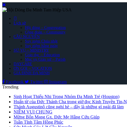
Lịch sử
Hội dòng – Congregation
Cộng đoàn – Community
CẦU NGUYỆN
Suy niệm Chúa nhật
Suy niệm hằng ngày
SỨ VỤ – MINISTRY
Giáo dục – Education
Mục vụ Giáo xứ – Parish
DAYCARE
ƠN GỌI – VOCATION
GIA ĐÌNH ĐA MINH
Facebook
Twitter
Instagram
Trending
Sinh Hoạt Thiếu Nhi Trong Nhóm Đa Minh Trẻ (Houston)
Huấn từ của Đức Thánh Cha trong giờ đọc Kinh Truyền Tin-
Thánh Augustinô cũng nghỉ hè – đây là những gì ngài đã làm
NIỀM VUI CHUNG
Mừng Bổn Mạng Gx. Đức Mẹ Hằng Cứu Giúp
Tuần Tĩnh Tâm Hồng Phúc