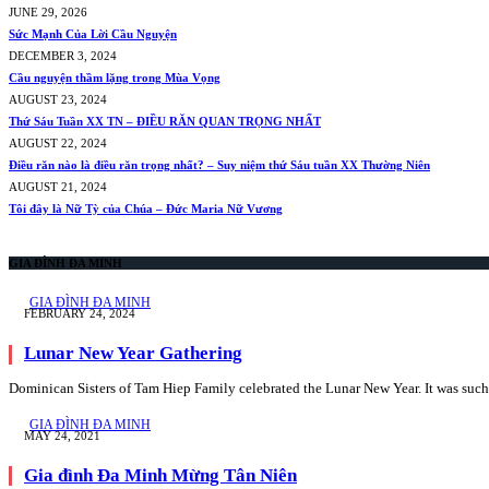
JUNE 29, 2026
Sức Mạnh Của Lời Cầu Nguyện
DECEMBER 3, 2024
Cầu nguyện thầm lặng trong Mùa Vọng
AUGUST 23, 2024
Thứ Sáu Tuần XX TN – ĐIỀU RĂN QUAN TRỌNG NHẤT
AUGUST 22, 2024
Điều răn nào là điều răn trọng nhất? – Suy niệm thứ Sáu tuần XX Thường Niên
AUGUST 21, 2024
Tôi đây là Nữ Tỳ của Chúa – Đức Maria Nữ Vương
GIA ĐÌNH ĐA MINH
GIA ĐÌNH ĐA MINH
FEBRUARY 24, 2024
Lunar New Year Gathering
Dominican Sisters of Tam Hiep Family celebrated the Lunar New Year. It was suc
GIA ĐÌNH ĐA MINH
MAY 24, 2021
Gia đình Đa Minh Mừng Tân Niên