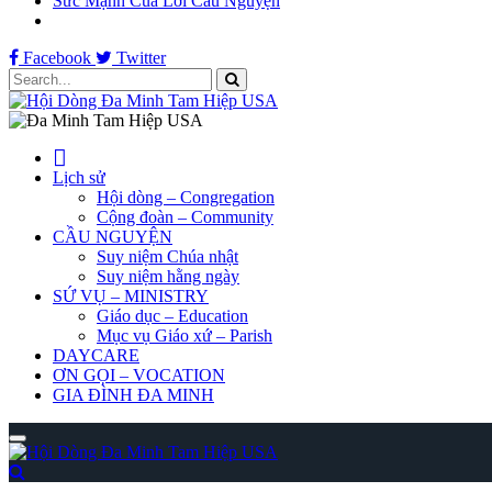
Sức Mạnh Của Lời Cầu Nguyện
Facebook
Twitter
Lịch sử
Hội dòng – Congregation
Cộng đoàn – Community
CẦU NGUYỆN
Suy niệm Chúa nhật
Suy niệm hằng ngày
SỨ VỤ – MINISTRY
Giáo dục – Education
Mục vụ Giáo xứ – Parish
DAYCARE
ƠN GỌI – VOCATION
GIA ĐÌNH ĐA MINH