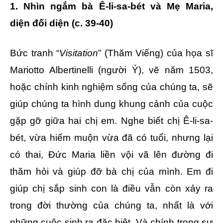
1. Nhìn ngắm bà Ê-li-sa-bét và Mẹ Maria,
diện đối diện (c. 39-40)
Bức tranh “
Visitation
” (Thăm Viếng) của họa sĩ
Mariotto Albertinelli (người Ý), vẽ năm 1503,
hoặc chính kinh nghiệm sống của chúng ta, sẽ
giúp chúng ta hình dung khung cảnh của cuộc
gặp gỡ giữa hai chị em. Nghe biết chị Ê-li-sa-
bét, vừa hiếm muộn vừa đã có tuổi, nhưng lại
có thai, Đức Maria liền vội vã lên đường đi
thăm hỏi và giúp đỡ bà chị của mình. Em đi
giúp chị sắp sinh con là điều vẫn còn xảy ra
trong đời thường của chúng ta, nhất là với
những cuộc sinh ra đặc biệt. Và chính trong sự