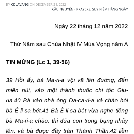
BY
CDLAVANG
ON
DECEMBER 21, 2022
CẦU NGUYỆN - PRAYERS
,
SUY NIỆM HẰNG NGÀY
Ngày 22 tháng 12 năm 2022
Thứ Năm sau Chúa Nhật IV Mùa Vọng năm A
TIN MỪNG
(Lc 1, 39-56)
39 Hồi ấy, bà Ma-ri-a vội vã lên đường, đến
miền núi, vào một thành thuộc chi tộc Giu-
đa.40 Bà vào nhà ông Da-ca-ri-a và chào hỏi
bà Ê-li-sa-bét.41 Bà Ê-li-sa-bét vừa nghe tiếng
bà Ma-ri-a chào, thì đứa con trong bụng nhảy
lên, và bà được đầy tràn Thánh Thần,42 liền