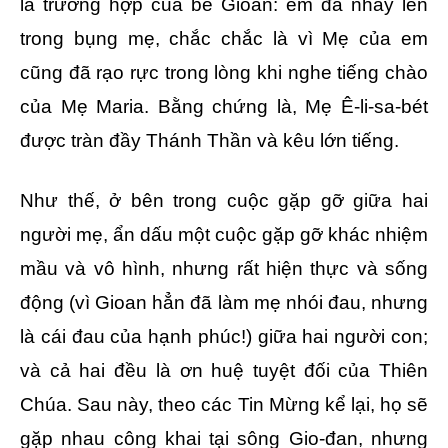
là trường hợp của bé Gioan: em đã nhảy lên
trong bụng mẹ, chắc chắc là vì Mẹ của em
cũng đã rạo rực trong lòng khi nghe tiếng chào
của Mẹ Maria. Bằng chứng là, Mẹ Ê-li-sa-bét
được tràn đầy Thánh Thần và kêu lớn tiếng.
Như thế, ở bên trong cuộc gặp gỡ giữa hai
người mẹ, ẩn dấu một cuộc gặp gỡ khác nhiệm
mầu và vô hình, nhưng rất hiện thực và sống
động (vì Gioan hẳn đã làm mẹ nhói đau, nhưng
là cái đau của hạnh phúc!) giữa hai người con;
và cả hai đều là ơn huệ tuyệt đối của Thiên
Chúa. Sau này, theo các Tin Mừng kể lại, họ sẽ
gặp nhau công khai tại sông Gio-đan, nhưng