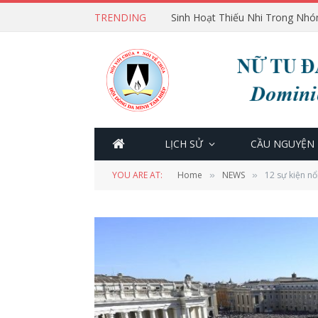
TRENDING
Sinh Hoạt Thiếu Nhi Trong Nhó
LỊCH SỬ
CẦU NGUYỆN
YOU ARE AT:
Home
NEWS
12 sự kiện n
»
»