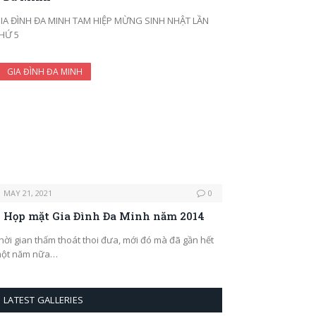
IA ĐÌNH ĐA MINH TAM HIỆP MỪNG SINH NHẬT LẦN
HỨ 5
GIA ĐÌNH ĐA MINH
MAY 21, 2021
0
Họp mặt Gia Đình Đa Minh năm 2014
hời gian thấm thoát thoi đưa, mới đó mà đã gần hết
ột năm nữa…
LATEST GALLERIES