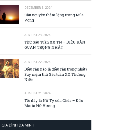
DECEMBER 3, 2024
Cầu nguyện thầm lặng trong Mùa
Vọng
AUGUST 23, 2024
Thứ Sáu Tuần XX TN – ĐIỀU RĂN
QUAN TRỌNG NHẤT
AUGUST 22, 2024
Điều răn nào là điều răn trọng nhất? –
Suy niệm thứ Sáu tuần XX Thường
Niên
AUGUST 21, 2024
Tôi đây là Nữ Tỳ của Chúa – Đức
Maria Nữ Vương
GIA ĐÌNH ĐA MINH