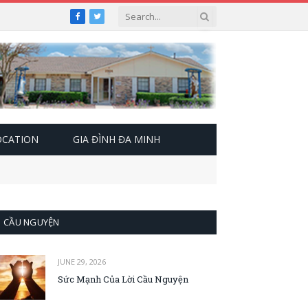
Facebook
Twitter
OCATION
GIA ĐÌNH ĐA MINH
CẦU NGUYỆN
JUNE 29, 2026
Sức Mạnh Của Lời Cầu Nguyện