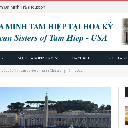
m Đa Minh Trẻ (Houston)
SỨ VỤ – MINISTRY
DAYCARE
ƠN GỌI – V
ổi bật của Vatican và Đức Thánh Cha trong năm 2022