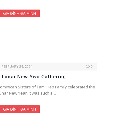
GIA ĐÌNH ĐA MINH
FEBRUARY 24, 2024
0
Lunar New Year Gathering
ominican Sisters of Tam Hiep Family celebrated the
unar New Year. It was such a…
GIA ĐÌNH ĐA MINH