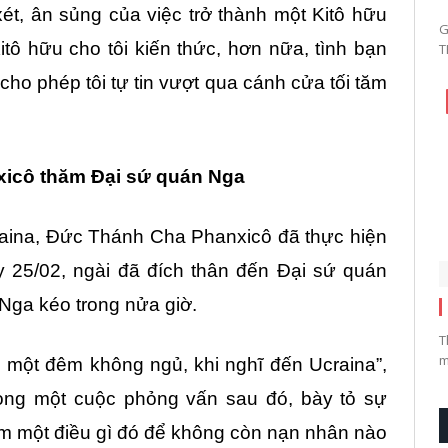
ét, ân sủng của việc trở thành một Kitô hữu
G
Kitô hữu cho tôi kiến thức, hơn nữa, tình bạn
T
 cho phép tôi tự tin vượt qua cánh cửa tối tăm
xicô thăm Đại sứ quán Nga
aina, Đức Thánh Cha Phanxicô đã thực hiện
 25/02, ngài đã đích thân đến Đại sứ quán
Nga kéo trong nửa giờ.
T
m
u một đêm không ngủ, khi nghĩ đến Ucraina”,
ong một cuộc phỏng vấn sau đó, bày tỏ sự
àm một điều gì đó để không còn nạn nhân nào