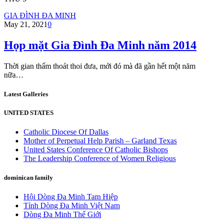
GIA ĐÌNH ĐA MINH
May 21, 2021
0
Họp mặt Gia Đình Đa Minh năm 2014
Thời gian thấm thoát thoi đưa, mới đó mà đã gần hết một năm
nữa…
Latest Galleries
UNITED STATES
Catholic Diocese Of Dallas
Mother of Perpetual Help Parish – Garland Texas
United States Conference Of Catholic Bishops
The Leadership Conference of Women Religious
dominican family
Hội Dòng Đa Minh Tam Hiệp
Tỉnh Dòng Đa Minh Việt Nam
Dòng Đa Minh Thế Giới