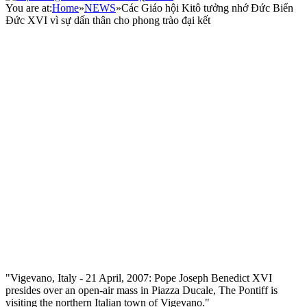
You are at:
Home
»
NEWS
»
Các Giáo hội Kitô tưởng nhớ Đức Biển
Đức XVI vì sự dấn thân cho phong trào đại kết
"Vigevano, Italy - 21 April, 2007: Pope Joseph Benedict XVI
presides over an open-air mass in Piazza Ducale, The Pontiff is
visiting the northern Italian town of Vigevano."