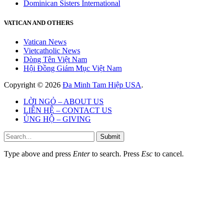
Dominican Sisters International
VATICAN AND OTHERS
Vatican News
Vietcatholic News
Dòng Tên Việt Nam
Hội Đồng Giám Mục Việt Nam
Copyright © 2026
Đa Minh Tam Hiệp USA
.
LỜI NGỎ – ABOUT US
LIÊN HỆ – CONTACT US
ỦNG HỘ – GIVING
Submit
Type above and press
Enter
to search. Press
Esc
to cancel.