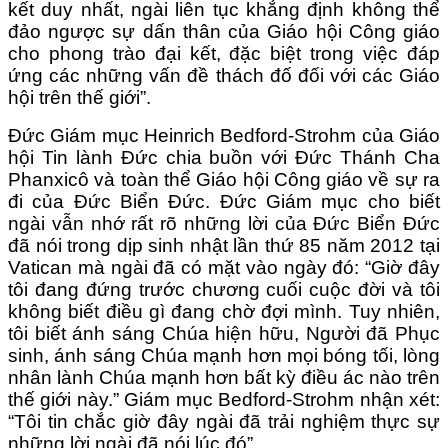
kết duy nhất, ngài liên tục khẳng định không thể
đảo ngược sự dấn thân của Giáo hội Công giáo
cho phong trào đại kết, đặc biệt trong việc đáp
ứng các những vấn đề thách đố đối với các Giáo
hội trên thế giới”.
Đức Giám mục Heinrich Bedford-Strohm của Giáo
hội Tin lành Đức chia buồn với Đức Thánh Cha
Phanxicô và toàn thể Giáo hội Công giáo về sự ra
đi của Đức Biển Đức. Đức Giám mục cho biết
ngài vẫn nhớ rất rõ những lời của Đức Biển Đức
đã nói trong dịp sinh nhật lần thứ 85 năm 2012 tại
Vatican mà ngài đã có mặt vào ngày đó: “Giờ đây
tôi đang đứng trước chương cuối cuộc đời và tôi
không biết điều gì đang chờ đợi mình. Tuy nhiên,
tôi biết ánh sáng Chúa hiện hữu, Người đã Phục
sinh, ánh sáng Chúa mạnh hơn mọi bóng tối, lòng
nhân lành Chúa mạnh hơn bất kỳ điều ác nào trên
thế giới này.” Giám mục Bedford-Strohm nhận xét:
“Tôi tin chắc giờ đây ngài đã trải nghiệm thực sự
những lời ngài đã nói lúc đó”.