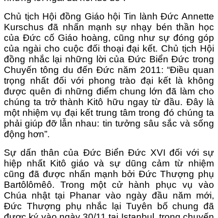
Chủ tịch Hội đồng Giáo hội Tin lành Đức Annette
Kurschus đã nhấn mạnh sự nhạy bén thần học
của Đức cố Giáo hoàng, cũng như sự đóng góp
của ngài cho cuộc đối thoại đại kết. Chủ tịch Hội
đồng nhắc lại những lời của Đức Biển Đức trong
Chuyến tông du đến Đức năm 2011: “Điều quan
trọng nhất đối với phong trào đại kết là không
được quên đi những điểm chung lớn đã làm cho
chúng ta trở thành Kitô hữu ngay từ đầu. Đây là
một nhiệm vụ đại kết trung tâm trong đó chúng ta
phải giúp đỡ lẫn nhau: tin tưởng sâu sắc và sống
động hơn”.
Sự dấn thân của Đức Biển Đức XVI đối với sự
hiệp nhất Kitô giáo và sự dũng cảm từ nhiệm
cũng đã được nhấn mạnh bởi Đức Thượng phụ
Bartôlômêô. Trong một cử hành phục vụ vào
Chúa nhật tại Phanar vào ngày đầu năm mới,
Đức Thượng phụ nhắc lại Tuyên bố chung đã
được ký vào ngày 30/11 tại Istanbul, trong chuyến