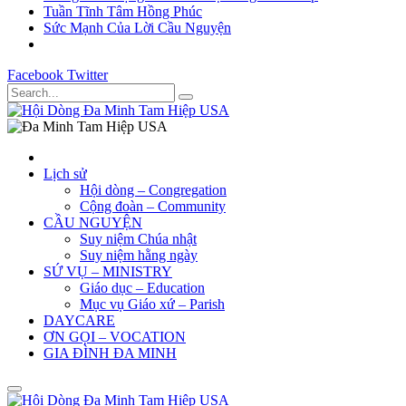
Tuần Tĩnh Tâm Hồng Phúc
Sức Mạnh Của Lời Cầu Nguyện
Facebook
Twitter
Lịch sử
Hội dòng – Congregation
Cộng đoàn – Community
CẦU NGUYỆN
Suy niệm Chúa nhật
Suy niệm hằng ngày
SỨ VỤ – MINISTRY
Giáo dục – Education
Mục vụ Giáo xứ – Parish
DAYCARE
ƠN GỌI – VOCATION
GIA ĐÌNH ĐA MINH