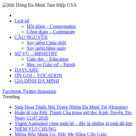
Lịch sử
Hội dòng – Congregation
Cộng đoàn – Community
CẦU NGUYỆN
Suy niệm Chúa nhật
Suy niệm hằng ngày
SỨ VỤ – MINISTRY
Giáo dục – Education
Mục vụ Giáo xứ – Parish
DAYCARE
ƠN GỌI – VOCATION
GIA ĐÌNH ĐA MINH
Facebook
Twitter
Instagram
Trending
Sinh Hoạt Thiếu Nhi Trong Nhóm Đa Minh Trẻ (Houston)
Huấn từ của Đức Thánh Cha trong giờ đọc Kinh Truyền Tin-
Ngày 12.07.2026
Thánh Augustinô cũng nghỉ hè – đây là những gì ngài đã làm
NIỀM VUI CHUNG
Mừng Bổn Mạng Gx. Đức Mẹ Hằng Cứu Giúp