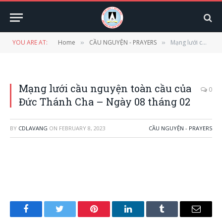
YOU ARE AT:
Home
CẦU NGUYỆN - PRAYERS
Mạng lưới cầu nguyện toàn cầu của Đức Thánh Cha – Ngày 08 tháng 02
»
»
Mạng lưới cầu nguyện toàn cầu của
0
Đức Thánh Cha – Ngày 08 tháng 02
BY
CDLAVANG
ON
FEBRUARY 8, 2023
CẦU NGUYỆN - PRAYERS
Facebook
Twitter
Pinterest
LinkedIn
Tumblr
Email