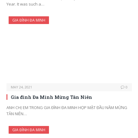
Year. It was such a…
GIA ĐÌNH ĐA MINH
MAY 24, 2021
0
Gia đình Đa Minh Mừng Tân Niên
ANH CHỊ EM TRONG GIA ĐÌNH ĐA MINH HỌP MẶT ĐẦU NĂM MỪNG
TÂN NIÊN…
GIA ĐÌNH ĐA MINH