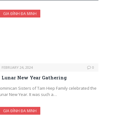
GIA ĐÌNH ĐA MINH
FEBRUARY 24, 2024
0
Lunar New Year Gathering
ominican Sisters of Tam Hiep Family celebrated the
unar New Year. It was such a…
GIA ĐÌNH ĐA MINH