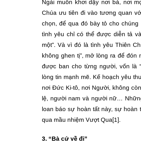
Ngài muốn khơi dậy nơi bà, nơi mọi
Chúa ưu tiên đi vào tương quan vớ
chọn, để qua đó bày tỏ cho chúng h
tình yêu chỉ có thể được diễn tả v
một”. Và vì đó là tình yêu Thiên C
không ghen tị”, mở lòng ra để đón 
được ban cho từng người, vốn là 
lòng tin mạnh mẽ. Kế hoạch yêu th
nơi Đức Ki-tô, nơi Người, không còn
lệ, người nam và người nữ… Những
loan báo sự hoàn tất này, sự hoàn 
qua mầu nhiệm Vượt Qua
[1]
.
3. “Bà cứ về đi”