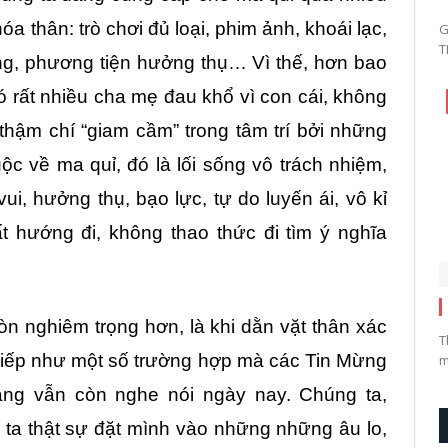
a thân: trò chơi đủ loại, phim ảnh, khoái lạc,
G
T
ọng, phương tiện hưởng thụ… Vì thế, hơn bao
có rất nhiều cha mẹ đau khổ vì con cái, không
thậm chí “giam cầm” trong tâm trí bởi những
c về ma quỉ, đó là lối sống vô trách nhiệm,
i, hưởng thụ, bạo lực, tự do luyến ái, vô kỉ
ất hướng đi, không thao thức đi tìm ý nghĩa
n nghiêm trọng hơn, là khi dằn vặt thân xác
T
c tiếp như một số trường hợp mà các Tin Mừng
m
oảng vẫn còn nghe nói ngày nay. Chúng ta,
ta thật sự đặt mình vào những những âu lo,