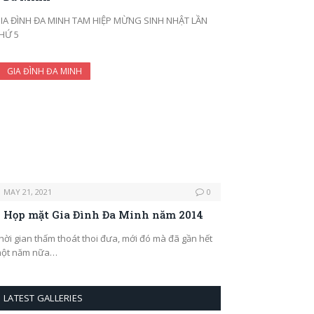
IA ĐÌNH ĐA MINH TAM HIỆP MỪNG SINH NHẬT LẦN
HỨ 5
GIA ĐÌNH ĐA MINH
MAY 21, 2021
0
Họp mặt Gia Đình Đa Minh năm 2014
hời gian thấm thoát thoi đưa, mới đó mà đã gần hết
ột năm nữa…
LATEST GALLERIES