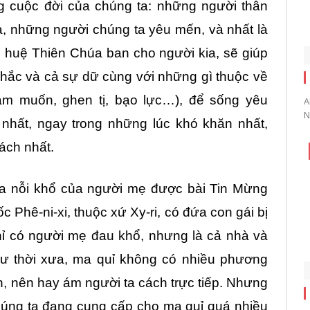
ng cuộc đời của chúng ta: những người thân
, những người chúng ta yêu mến, và nhất là
 huệ Thiên Chúa ban cho người kia, sẽ giúp
hắc và cả sự dữ cùng với những gì thuộc về
am muốn, ghen tị, bạo lực…), để sống yêu
A
N
 nhất, ngay trong những lúc khó khăn nhất,
ách nhất.
ra nỗi khổ của người mẹ được bài Tin Mừng
ốc Phê-ni-xi, thuộc xứ Xy-ri, có đứa con gái bị
ỉ có người mẹ đau khổ, nhưng là cả nhà và
ư thời xưa, ma quỉ không có nhiều phương
n, nên hay ám người ta cách trực tiếp. Nhưng
chúng ta đang cung cấp cho ma quỉ quá nhiều