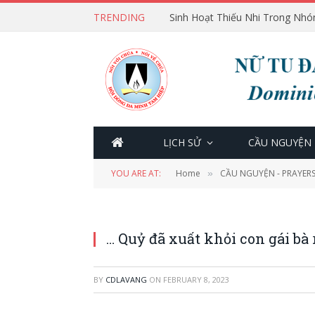
TRENDING
Sinh Hoạt Thiếu Nhi Trong Nhó
LỊCH SỬ
CẦU NGUYỆN
YOU ARE AT:
Home
CẦU NGUYỆN - PRAYER
»
… Quỷ đã xuất khỏi con gái bà
BY
CDLAVANG
ON
FEBRUARY 8, 2023