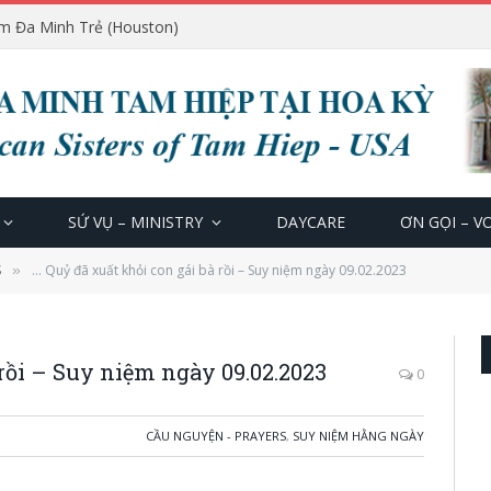
m Đa Minh Trẻ (Houston)
SỨ VỤ – MINISTRY
DAYCARE
ƠN GỌI – V
S
… Quỷ đã xuất khỏi con gái bà rồi – Suy niệm ngày 09.02.2023
»
 rồi – Suy niệm ngày 09.02.2023
0
CẦU NGUYỆN - PRAYERS
,
SUY NIỆM HẰNG NGÀY