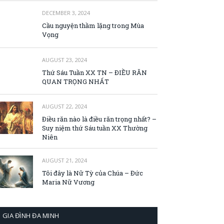
DECEMBER 3, 2024
Cầu nguyện thầm lặng trong Mùa
Vọng
AUGUST 23, 2024
Thứ Sáu Tuần XX TN – ĐIỀU RĂN
QUAN TRỌNG NHẤT
AUGUST 22, 2024
Điều răn nào là điều răn trọng nhất? –
Suy niệm thứ Sáu tuần XX Thường
Niên
AUGUST 21, 2024
Tôi đây là Nữ Tỳ của Chúa – Đức
Maria Nữ Vương
GIA ĐÌNH ĐA MINH