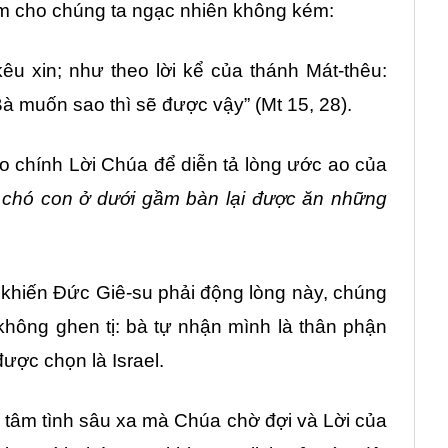
m cho chúng ta ngạc nhiên không kém:
kêu xin; như theo lời kể của thánh Mát-thêu:
Bà muốn sao thì sẽ được vậy” (Mt 15, 28).
o chính Lời Chúa để diễn tả lòng ước ao của
 chó con ở dưới gầm bàn lại được ăn những
ẹ khiến Đức Giê-su phải động lòng này, chúng
không ghen tị: bà tự nhận mình là thân phận
ược chọn là Israel.
là tâm tình sâu xa mà Chúa chờ đợi và Lời của