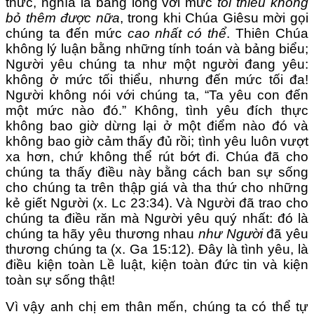
thức, nghĩa là bằng lòng với mức
tối thiểu không
bỏ thêm được nữa
, trong khi Chúa Giêsu mời gọi
chúng ta đến mức
cao nhất có thể
. Thiên Chúa
không lý luận bằng những tính toán và bảng biểu;
Người yêu chúng ta như một người đang yêu:
không ở mức tối thiểu, nhưng đến mức tối đa!
Người không nói với chúng ta, “Ta yêu con đến
một mức nào đó.” Không, tình yêu đích thực
không bao giờ dừng lại ở một điểm nào đó và
không bao giờ cảm thấy đủ rồi; tình yêu luôn vượt
xa hơn, chứ không thể rút bớt đi. Chúa đã cho
chúng ta thấy điều này bằng cách ban sự sống
cho chúng ta trên thập giá và tha thứ cho những
kẻ giết Người (x. Lc 23:34). Và Người đã trao cho
chúng ta điều răn mà Người yêu quý nhất: đó là
chúng ta hãy yêu thương nhau
như Người
đã yêu
thương chúng ta (x. Ga 15:12). Đây là tình yêu, là
điều kiện toàn Lề luật, kiện toàn đức tin và kiện
toàn sự sống thật!
Vì vậy anh chị em thân mến, chúng ta có thể tự