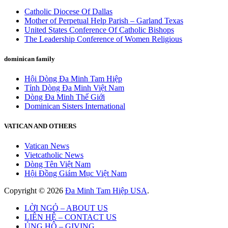
Catholic Diocese Of Dallas
Mother of Perpetual Help Parish – Garland Texas
United States Conference Of Catholic Bishops
The Leadership Conference of Women Religious
dominican family
Hội Dòng Đa Minh Tam Hiệp
Tỉnh Dòng Đa Minh Việt Nam
Dòng Đa Minh Thế Giới
Dominican Sisters International
VATICAN AND OTHERS
Vatican News
Vietcatholic News
Dòng Tên Việt Nam
Hội Đồng Giám Mục Việt Nam
Copyright © 2026
Đa Minh Tam Hiệp USA
.
LỜI NGỎ – ABOUT US
LIÊN HỆ – CONTACT US
ỦNG HỘ – GIVING