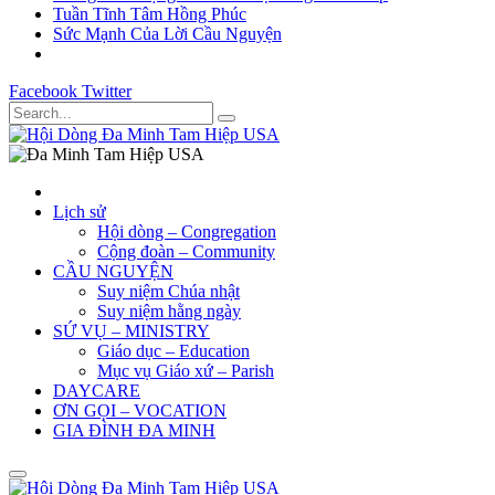
Tuần Tĩnh Tâm Hồng Phúc
Sức Mạnh Của Lời Cầu Nguyện
Facebook
Twitter
Lịch sử
Hội dòng – Congregation
Cộng đoàn – Community
CẦU NGUYỆN
Suy niệm Chúa nhật
Suy niệm hằng ngày
SỨ VỤ – MINISTRY
Giáo dục – Education
Mục vụ Giáo xứ – Parish
DAYCARE
ƠN GỌI – VOCATION
GIA ĐÌNH ĐA MINH