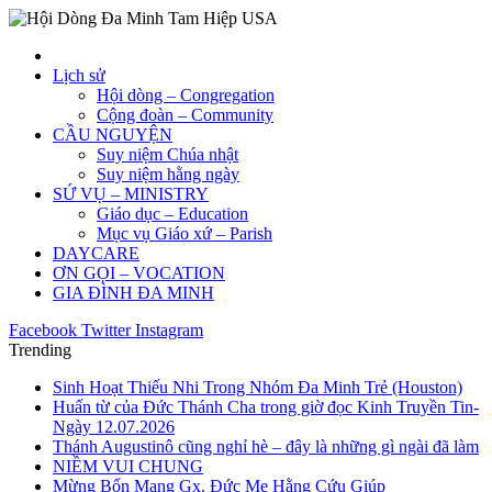
Lịch sử
Hội dòng – Congregation
Cộng đoàn – Community
CẦU NGUYỆN
Suy niệm Chúa nhật
Suy niệm hằng ngày
SỨ VỤ – MINISTRY
Giáo dục – Education
Mục vụ Giáo xứ – Parish
DAYCARE
ƠN GỌI – VOCATION
GIA ĐÌNH ĐA MINH
Facebook
Twitter
Instagram
Trending
Sinh Hoạt Thiếu Nhi Trong Nhóm Đa Minh Trẻ (Houston)
Huấn từ của Đức Thánh Cha trong giờ đọc Kinh Truyền Tin-
Ngày 12.07.2026
Thánh Augustinô cũng nghỉ hè – đây là những gì ngài đã làm
NIỀM VUI CHUNG
Mừng Bổn Mạng Gx. Đức Mẹ Hằng Cứu Giúp