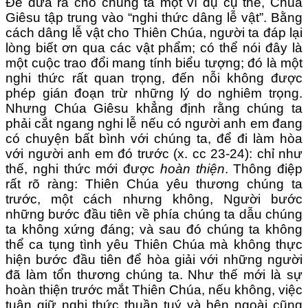
Để đưa ra cho chúng ta một ví dụ cụ thể, Chúa
Giêsu tập trung vào “nghi thức dâng lễ vật”. Bằng
cách dâng lễ vật cho Thiên Chúa, người ta đáp lại
lòng biết ơn qua các vật phẩm; có thể nói đây là
một cuộc trao đổi mang tính biểu tượng; đó là một
nghi thức rất quan trọng, đến nỗi không được
phép gián đoạn trừ những lý do nghiêm trọng.
Nhưng Chúa Giêsu khẳng định rằng chúng ta
phải cắt ngang nghi lễ nếu có người anh em đang
có chuyện bất bình với chúng ta, để đi làm hòa
với người anh em đó trước (x. cc 23-24): chỉ như
thế, nghi thức mới được
hoàn thiện
. Thông điệp
rất rõ ràng: Thiên Chúa yêu thương chúng ta
trước, một cách nhưng không, Người bước
những bước đầu tiên về phía chúng ta dẫu chúng
ta không xứng đáng; và sau đó chúng ta không
thể ca tụng tình yêu Thiên Chúa mà không thực
hiện bước đầu tiên để hòa giải với những người
đã làm tổn thương chúng ta. Như thế mới là sự
hoàn thiện trước mắt Thiên Chúa, nếu không, việc
tuân giữ nghi thức thuần tuý và bên ngoài cũng