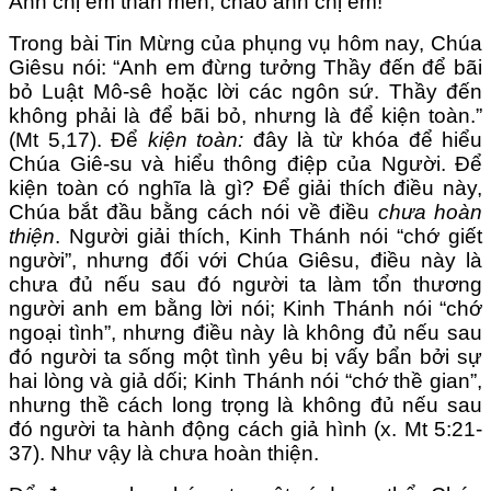
Anh chị em thân mến, chào anh chị em!
Trong bài Tin Mừng của phụng vụ hôm nay, Chúa
Giêsu nói: “Anh em đừng tưởng Thầy đến để bãi
bỏ Luật Mô-sê hoặc lời các ngôn sứ. Thầy đến
không phải là để bãi bỏ, nhưng là để kiện toàn.”
(Mt 5,17). Để
kiện toàn:
đây là từ khóa để hiểu
Chúa Giê-su và hiểu thông điệp của Người. Để
kiện toàn có nghĩa là gì? Để giải thích điều này,
Chúa bắt đầu bằng cách nói về điều
chưa
hoàn
thiện
. Người giải thích, Kinh Thánh nói “chớ giết
người”, nhưng đối với Chúa Giêsu, điều này là
chưa đủ nếu sau đó người ta làm tổn thương
người anh em bằng lời nói; Kinh Thánh nói “chớ
ngoại tình”, nhưng điều này là không đủ nếu sau
đó người ta sống một tình yêu bị vấy bẩn bởi sự
hai lòng và giả dối; Kinh Thánh nói “chớ thề gian”,
nhưng thề cách long trọng là không đủ nếu sau
đó người ta hành động cách giả hình (x. Mt 5:21-
37). Như vậy là chưa hoàn thiện.