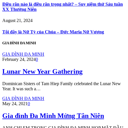
Điều răn nào là điều răn trọng nhất? – Suy niệm thứ Sáu tuần
XX Thường Niên
August 21, 2024
Tôi đây là Nữ Tỳ của Chúa – Đức Maria Nữ Vương
GIA ĐÌNH ĐA MINH
GIA ĐÌNH ĐA MINH
February 24, 2024
0
Lunar New Year Gathering
Dominican Sisters of Tam Hiep Family celebrated the Lunar New
Year. It was such a…
GIA ĐÌNH ĐA MINH
May 24, 2021
0
Gia đình Đa Minh Mừng Tân Niên
ANH CHỊ EM TRONG GIA ĐÌNH ĐA MINH HỌP MẶT ĐẦU