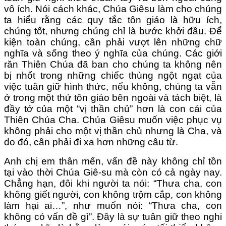
vô ích. Nói cách khác, Chúa Giêsu làm cho chúng
ta hiểu rằng các quy tắc tôn giáo là hữu ích,
chúng tốt, nhưng chúng chỉ là bước khởi đầu. Để
kiện toàn chúng, cần phải vượt lên những chữ
nghĩa và sống theo ý nghĩa của chúng. Các giới
răn Thiên Chúa đã ban cho chúng ta không nên
bị nhốt trong những chiếc thùng ngột ngạt của
việc tuân giữ hình thức, nếu không, chúng ta vẫn
ở trong một thứ tôn giáo bên ngoài và tách biệt, là
đầy tớ của một “vị thần chủ” hơn là con cái của
Thiên Chúa Cha. Chúa Giêsu muốn việc phục vụ
không phải cho một vị thần chủ nhưng là Cha, và
do đó, cần phải đi xa hơn những câu từ.
Anh chị em thân mến, vấn đề này không chỉ tồn
tại vào thời Chúa Giê-su mà còn có cả ngày nay.
Chẳng hạn, đôi khi người ta nói: “Thưa cha, con
không giết người, con không trộm cắp, con không
làm hại ai…”, như muốn nói: “Thưa cha, con
không có vấn đề gì”. Đây là sự tuân giữ theo nghi