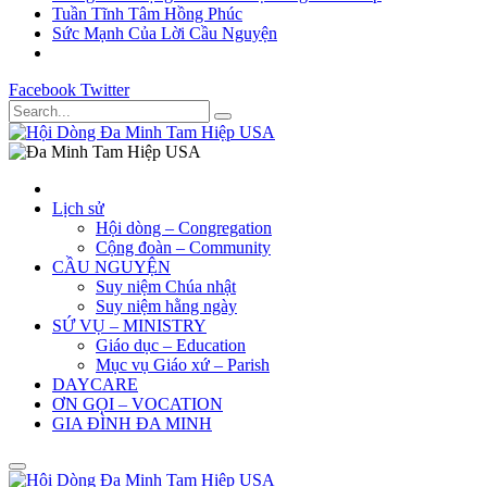
Tuần Tĩnh Tâm Hồng Phúc
Sức Mạnh Của Lời Cầu Nguyện
Facebook
Twitter
Lịch sử
Hội dòng – Congregation
Cộng đoàn – Community
CẦU NGUYỆN
Suy niệm Chúa nhật
Suy niệm hằng ngày
SỨ VỤ – MINISTRY
Giáo dục – Education
Mục vụ Giáo xứ – Parish
DAYCARE
ƠN GỌI – VOCATION
GIA ĐÌNH ĐA MINH