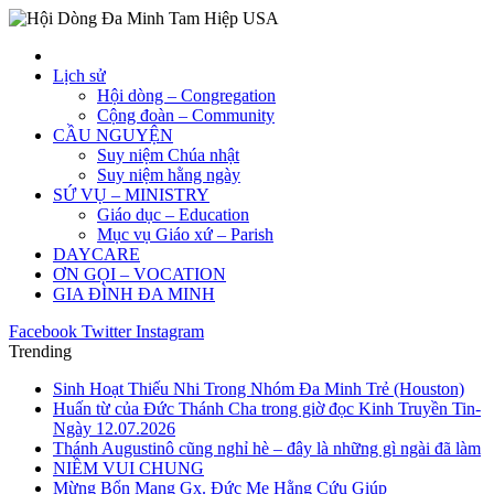
Lịch sử
Hội dòng – Congregation
Cộng đoàn – Community
CẦU NGUYỆN
Suy niệm Chúa nhật
Suy niệm hằng ngày
SỨ VỤ – MINISTRY
Giáo dục – Education
Mục vụ Giáo xứ – Parish
DAYCARE
ƠN GỌI – VOCATION
GIA ĐÌNH ĐA MINH
Facebook
Twitter
Instagram
Trending
Sinh Hoạt Thiếu Nhi Trong Nhóm Đa Minh Trẻ (Houston)
Huấn từ của Đức Thánh Cha trong giờ đọc Kinh Truyền Tin-
Ngày 12.07.2026
Thánh Augustinô cũng nghỉ hè – đây là những gì ngài đã làm
NIỀM VUI CHUNG
Mừng Bổn Mạng Gx. Đức Mẹ Hằng Cứu Giúp