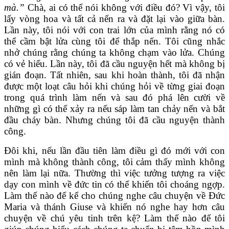
mà.”
Chà, ai có thể nói không với điều đó? Vì vậy, tôi
lấy vòng hoa và tất cả nến ra và đặt lại vào giữa bàn.
Lần này, tôi nói với con trai lớn của mình rằng nó có
thể cầm bật lửa cùng tôi để thắp nến. Tôi cũng nhắc
nhở chúng rằng chúng ta không chạm vào lửa. Chúng
có vẻ hiểu. Lần này, tôi đã cầu nguyện hết mà không bị
gián đoạn. Tất nhiên, sau khi hoàn thành, tôi đã nhận
được một loạt câu hỏi khi chúng hỏi về từng giai đoạn
trong quá trình làm nến và sau đó phá lên cười về
những gì có thể xảy ra nếu sáp làm tan chảy nến và bắt
đầu cháy bàn. Nhưng chúng tôi đã cầu nguyện thành
công.
Đôi khi, nếu lần đầu tiên làm điều gì đó mới với con
mình mà không thành công, tôi cảm thấy mình không
nên làm lại nữa. Thường thì việc tưởng tượng ra việc
dạy con mình về đức tin có thể khiến tôi choáng ngợp.
Làm thế nào để kể cho chúng nghe câu chuyện về Đức
Maria và thánh Giuse và khiến nó nghe hay hơn câu
chuyện về chú yêu tinh trên kệ? Làm thế nào để tôi