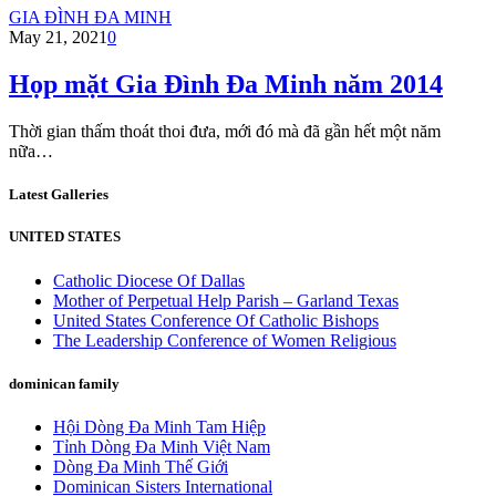
GIA ĐÌNH ĐA MINH
May 21, 2021
0
Họp mặt Gia Đình Đa Minh năm 2014
Thời gian thấm thoát thoi đưa, mới đó mà đã gần hết một năm
nữa…
Latest Galleries
UNITED STATES
Catholic Diocese Of Dallas
Mother of Perpetual Help Parish – Garland Texas
United States Conference Of Catholic Bishops
The Leadership Conference of Women Religious
dominican family
Hội Dòng Đa Minh Tam Hiệp
Tỉnh Dòng Đa Minh Việt Nam
Dòng Đa Minh Thế Giới
Dominican Sisters International