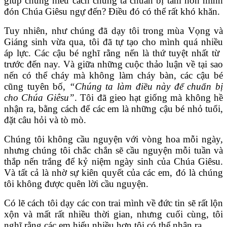
giúp chúng hiểu cách chúng ta chuẩn bị tâm hồn mình
đón Chúa Giêsu ngự đến? Điều đó có thể rất khó khăn.
Tuy nhiên, như chúng đã dạy tôi trong mùa Vọng và
Giáng sinh vừa qua, tôi đã tự tạo cho mình quá nhiều
áp lực. Các cậu bé nghĩ rằng nến là thứ tuyệt nhất từ ​​
trước đến nay. Và giữa những cuộc thảo luận về tại sao
nến có thể cháy mà không làm cháy bàn, các cậu bé
cũng tuyên bố,
“Chúng ta làm điều này để chuẩn bị
cho Chúa Giêsu”
. Tôi đã gieo hạt giống mà không hề
nhận ra, bằng cách để các em là những cậu bé nhỏ tuổi,
đặt câu hỏi và tò mò.
Chúng tôi không cầu nguyện với vòng hoa mỗi ngày,
nhưng chúng tôi chắc chắn sẽ cầu nguyện mỗi tuần và
thắp nến trắng để kỷ niệm ngày sinh của Chúa Giêsu.
Và tất cả là nhờ sự kiên quyết của các em, đó là chúng
tôi không được quên lời cầu nguyện.
Có lẽ cách tôi dạy các con trai mình về đức tin sẽ rất lộn
xộn và mất rất nhiều thời gian, nhưng cuối cùng, tôi
nghĩ rằng các em hiểu nhiều hơn tôi có thể nhận ra.