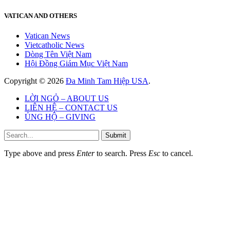
VATICAN AND OTHERS
Vatican News
Vietcatholic News
Dòng Tên Việt Nam
Hội Đồng Giám Mục Việt Nam
Copyright © 2026
Đa Minh Tam Hiệp USA
.
LỜI NGỎ – ABOUT US
LIÊN HỆ – CONTACT US
ỦNG HỘ – GIVING
Submit
Type above and press
Enter
to search. Press
Esc
to cancel.