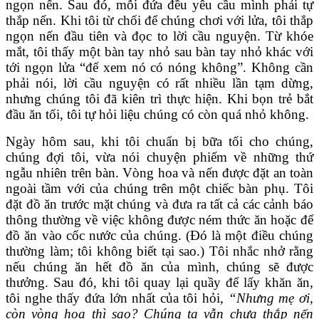
ngọn nến. Sau đó, mỗi đứa đều yêu cầu mình phải tự
thắp nến. Khi tôi từ chối để chúng chơi với lửa, tôi thắp
ngọn nến đầu tiên và đọc to lời cầu nguyện. Từ khóe
mắt, tôi thấy một bàn tay nhỏ sau bàn tay nhỏ khác với
tới ngọn lửa “để xem nó có nóng không”. Không cần
phải nói, lời cầu nguyện có rất nhiều lần tạm dừng,
nhưng chúng tôi đã kiên trì thực hiện. Khi bọn trẻ bắt
đầu ăn tối, tôi tự hỏi liệu chúng có còn quá nhỏ không.
Ngày hôm sau, khi tôi chuẩn bị bữa tối cho chúng,
chúng đợi tôi, vừa nói chuyện phiếm về những thứ
ngẫu nhiên trên bàn. Vòng hoa và nến được đặt an toàn
ngoài tầm với của chúng trên một chiếc bàn phụ. Tôi
đặt đồ ăn trước mặt chúng và đưa ra tất cả các cảnh báo
thông thường về việc không được ném thức ăn hoặc để
đồ ăn vào cốc nước của chúng. (Đó là một điều chúng
thường làm; tôi không biết tại sao.) Tôi nhắc nhở rằng
nếu chúng ăn hết đồ ăn của mình, chúng sẽ được
thưởng. Sau đó, khi tôi quay lại quầy để lấy khăn ăn,
tôi nghe thấy đứa lớn nhất của tôi hỏi,
“Nhưng mẹ ơi,
còn vòng hoa thì sao? Chúng ta vẫn chưa thắp nến