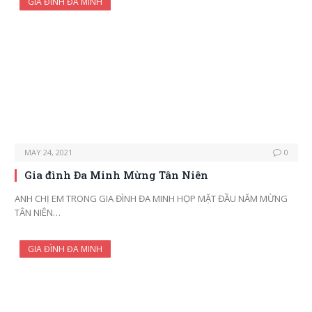
GIA ĐÌNH ĐA MINH
MAY 24, 2021
0
Gia đình Đa Minh Mừng Tân Niên
ANH CHỊ EM TRONG GIA ĐÌNH ĐA MINH HỌP MẶT ĐẦU NĂM MỪNG
TÂN NIÊN…
GIA ĐÌNH ĐA MINH