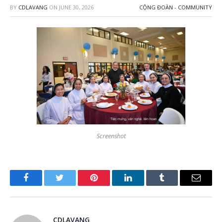
BY
CDLAVANG
ON
JUNE 30, 2026
CỘNG ĐOÀN - COMMUNITY
Screenshot
Facebook
Twitter
Pinterest
LinkedIn
Tumblr
Email
CDLAVANG