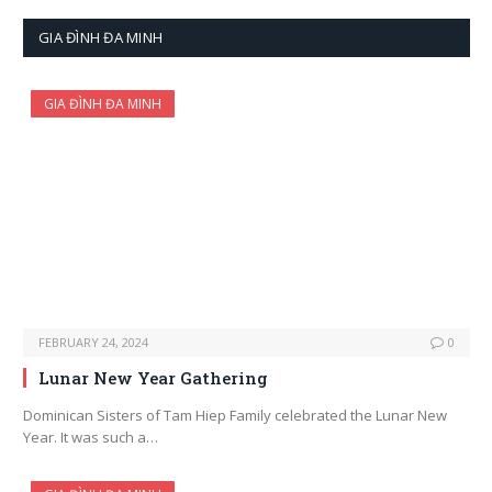
GIA ĐÌNH ĐA MINH
GIA ĐÌNH ĐA MINH
FEBRUARY 24, 2024
0
Lunar New Year Gathering
Dominican Sisters of Tam Hiep Family celebrated the Lunar New
Year. It was such a…