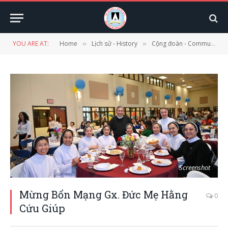
YOU ARE AT:
Home
Lịch sử - History
Cộng đoàn - Community
»
»
Screenshot
Mừng Bổn Mạng Gx. Đức Mẹ Hằng
0
Cứu Giúp