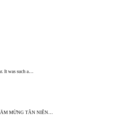
r. It was such a…
 NĂM MỪNG TÂN NIÊN…