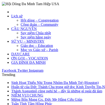
Lịch sử
Hội dòng – Congregation
Cộng đoàn – Community
CẦU NGUYỆN
Suy niệm Chúa nhật
Suy niệm hằng ngày
SỨ VỤ – MINISTRY
Giáo dục – Education
Mục vụ Giáo xứ – Parish
DAYCARE
ƠN GỌI – VOCATION
GIA ĐÌNH ĐA MINH
Facebook
Twitter
Instagram
Trending
Sinh Hoạt Thiếu Nhi Trong Nhóm Đa Minh Trẻ (Houston)
Huấn từ của Đức Thánh Cha trong giờ đọc Kinh Truyền Tin-
Thánh Augustinô cũng nghỉ hè – đây là những gì ngài đã làm
NIỀM VUI CHUNG
Mừng Bổn Mạng Gx. Đức Mẹ Hằng Cứu Giúp
Tuần Tĩnh Tâm Hồng Phúc