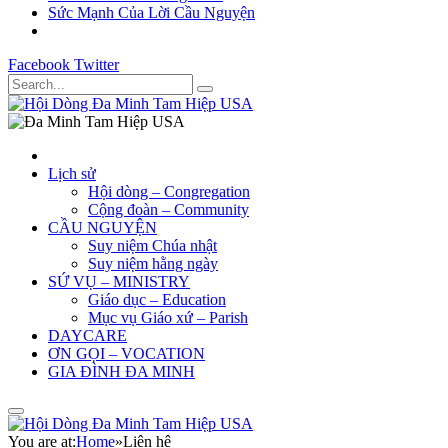
Sức Mạnh Của Lời Cầu Nguyện
Facebook
Twitter
Lịch sử
Hội dòng – Congregation
Cộng đoàn – Community
CẦU NGUYỆN
Suy niệm Chúa nhật
Suy niệm hằng ngày
SỨ VỤ – MINISTRY
Giáo dục – Education
Mục vụ Giáo xứ – Parish
DAYCARE
ƠN GỌI – VOCATION
GIA ĐÌNH ĐA MINH
You are at:
Home
»
Liên hệ